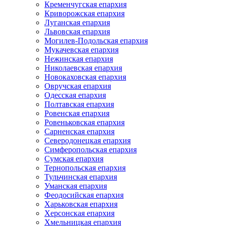
Кременчугская епархия
Криворожская епархия
Луганская епархия
Львовская епархия
Могилев-Подольская епархия
Мукачевская епархия
Нежинская епархия
Николаевская епархия
Новокаховская епархия
Овручская епархия
Одесская епархия
Полтавская епархия
Ровенская епархия
Ровеньковская епархия
Сарненская епархия
Северодонецкая епархия
Симферопольская епархия
Сумская епархия
Тернопольская епархия
Тульчинская епархия
Уманская епархия
Феодосийская епархия
Харьковская епархия
Херсонская епархия
Хмельницкая епархия