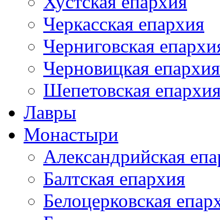
Хустская епархия
Черкасская епархия
Черниговская епархи
Черновицкая епархия
Шепетовская епархи
Лавры
Монастыри
Александрийская епа
Балтская епархия
Белоцерковская епар