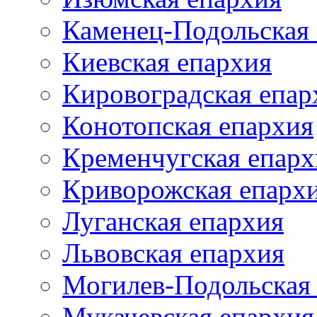
Каменец-Подольская
Киевская епархия
Кировоградская епар
Конотопская епархия
Кременчугская епарх
Криворожская епарх
Луганская епархия
Львовская епархия
Могилев-Подольская
Мукачевская епархия