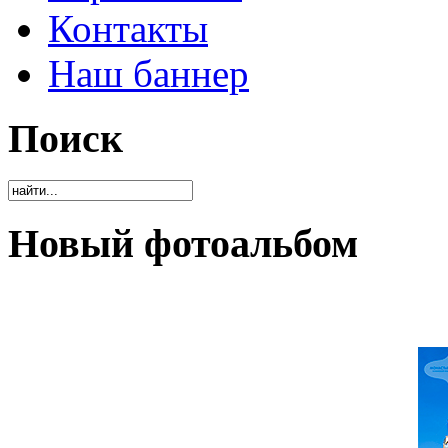
Контакты
Наш баннер
Поиск
Новый фотоальбом