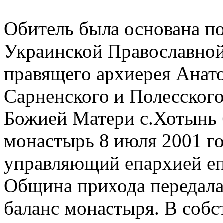
Обитель была основана 
Украинской Православной
правящего архиерея Анато
Сарненского и Полесского
Божией Матери с.Хотынь 
монастырь 8 июля 2001 го
управляющий епархией е
Община прихода передала
баланс монастыря. В собс