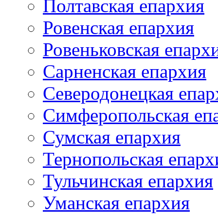
Полтавская епархия
Ровенская епархия
Ровеньковская епарх
Сарненская епархия
Северодонецкая епар
Симферопольская еп
Сумская епархия
Тернопольская епарх
Тульчинская епархия
Уманская епархия