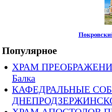
Покровски
Популярное
ХРАМ ПРЕОБРАЖЕНИЯ 
Балка
КАФЕДРАЛЬНЫЕ СО
ДНЕПРОДЗЕРЖИНСК
ХРАМ АПОСТОЛОВ П