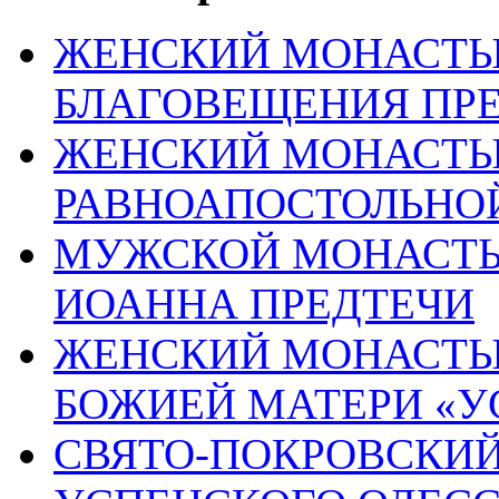
ЖЕНСКИЙ МОНАСТЫР
БЛАГОВЕЩЕНИЯ ПР
ЖЕНСКИЙ МОНАСТЫР
РАВНОАПОСТОЛЬНОЙ
МУЖСКОЙ МОНАСТЫР
ИОАННА ПРЕДТЕЧИ
ЖЕНСКИЙ МОНАСТЫР
БОЖИЕЙ МАТЕРИ «
СВЯТО-ПОКРОВСКИЙ