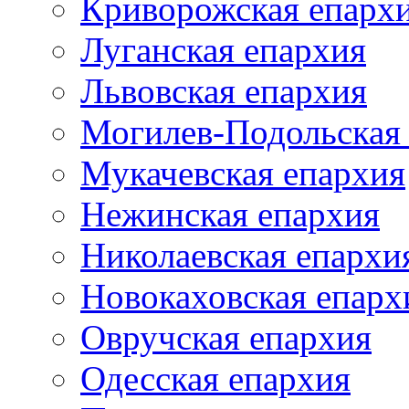
Криворожская епарх
Луганская епархия
Львовская епархия
Могилев-Подольская
Мукачевская епархия
Нежинская епархия
Николаевская епархи
Новокаховская епарх
Овручская епархия
Одесская епархия