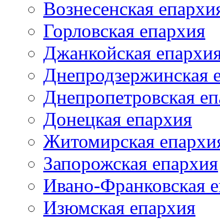
Вознесенская епархи
Горловская епархия
Джанкойская епархи
Днепродзержинская 
Днепропетровская еп
Донецкая епархия
Житомирская епархи
Запорожская епархия
Ивано-Франковская 
Изюмская епархия