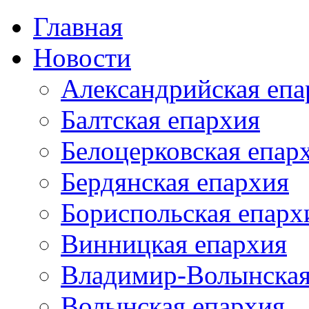
Главная
Новости
Александрийская епа
Балтская епархия
Белоцерковская епар
Бердянская епархия
Бориспольская епарх
Винницкая епархия
Владимир-Волынская
Волынская епархия