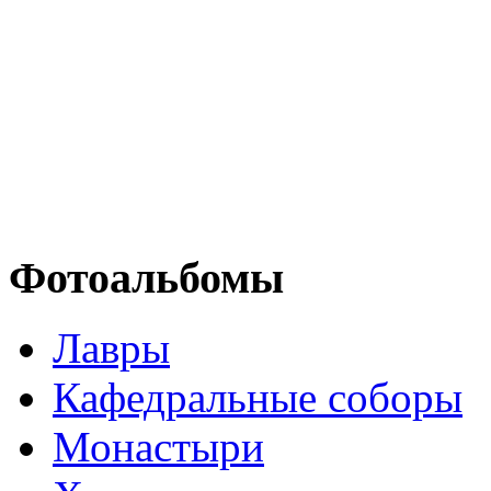
Фотоальбомы
Лавры
Кафедральные соборы
Монастыри