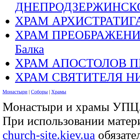
ДНЕПРОДЗЕРЖИНСК
ХРАМ АРХИСТРАТИГ
ХРАМ ПРЕОБРАЖЕНИЯ 
Балка
ХРАМ АПОСТОЛОВ П
ХРАМ СВЯТИТЕЛЯ Н
Монастыри
|
Соборы
|
Храмы
Монастыри и храмы УПЦ.
При использовании матери
church-site.kiev.ua
обязате