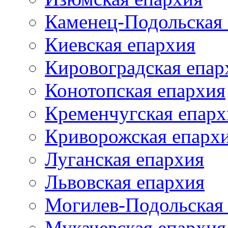
Каменец-Подольская
Киевская епархия
Кировоградская епар
Конотопская епархия
Кременчугская епарх
Криворожская епарх
Луганская епархия
Львовская епархия
Могилев-Подольская
Мукачевская епархия