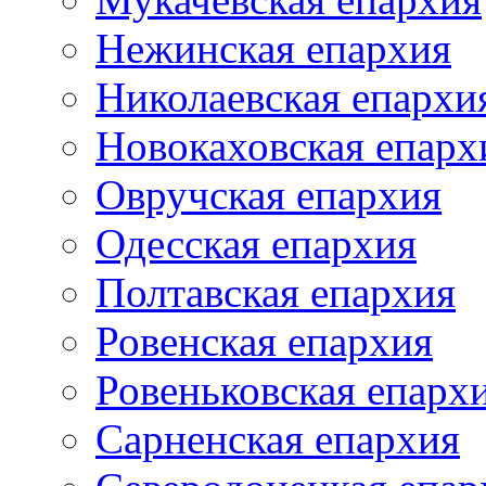
Нежинская епархия
Николаевская епархи
Новокаховская епарх
Овручская епархия
Одесская епархия
Полтавская епархия
Ровенская епархия
Ровеньковская епарх
Сарненская епархия