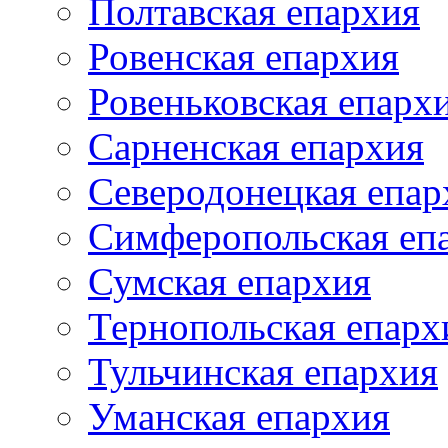
Полтавская епархия
Ровенская епархия
Ровеньковская епарх
Сарненская епархия
Северодонецкая епар
Симферопольская еп
Сумская епархия
Тернопольская епарх
Тульчинская епархия
Уманская епархия