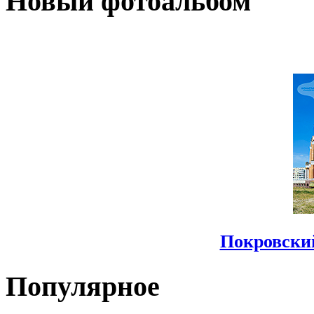
Новый фотоальбом
Покровски
Популярное