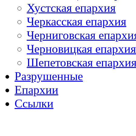
Хустская епархия
Черкасская епархия
Черниговская епархи
Черновицкая епархия
Шепетовская епархи
Разрушенные
Епархии
Ссылки