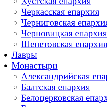
Хустская епархия
Черкасская епархия
Черниговская епархи
Черновицкая епархия
Шепетовская епархи
Лавры
Монастыри
Александрийская епа
Балтская епархия
Белоцерковская епар