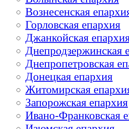
Вознесенская епархи
Горловская епархия
Джанкойская епархи
Днепродзержинская 
Днепропетровская еп
Донецкая епархия
Житомирская епархи
Запорожская епархия
Ивано-Франковская 
Изюмская епархия