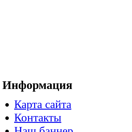
Информация
Карта сайта
Контакты
Наш баннер