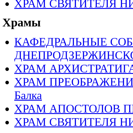
ХРАМ СВЯТИТЕЛЯ Н
Храмы
КАФЕДРАЛЬНЫЕ СО
ДНЕПРОДЗЕРЖИНСК
ХРАМ АРХИСТРАТИГ
ХРАМ ПРЕОБРАЖЕНИЯ 
Балка
ХРАМ АПОСТОЛОВ П
ХРАМ СВЯТИТЕЛЯ Н