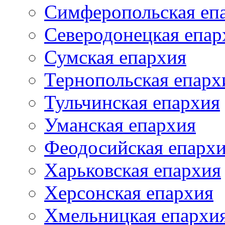
Симферопольская еп
Северодонецкая епар
Сумская епархия
Тернопольская епарх
Тульчинская епархия
Уманская епархия
Феодосийская епарх
Харьковская епархия
Херсонская епархия
Хмельницкая епархи