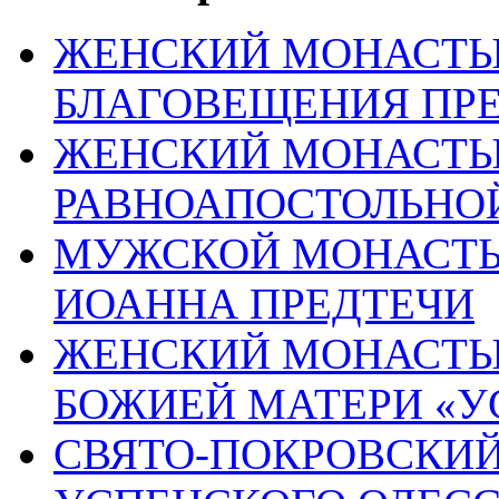
ЖЕНСКИЙ МОНАСТЫР
БЛАГОВЕЩЕНИЯ ПР
ЖЕНСКИЙ МОНАСТЫР
РАВНОАПОСТОЛЬНОЙ
МУЖСКОЙ МОНАСТЫР
ИОАННА ПРЕДТЕЧИ
ЖЕНСКИЙ МОНАСТЫР
БОЖИЕЙ МАТЕРИ «
СВЯТО-ПОКРОВСКИЙ