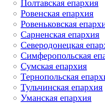
Полтавская епархия
Ровенская епархия
Ровеньковская епарх
Сарненская епархия
Северодонецкая епар
Симферопольская еп
Сумская епархия
Тернопольская епарх
Тульчинская епархия
Уманская епархия