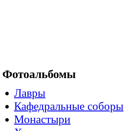
Фотоальбомы
Лавры
Кафедральные соборы
Монастыри