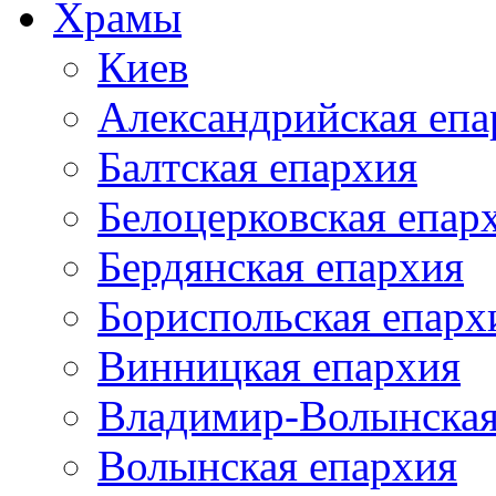
Храмы
Киев
Александрийская епа
Балтская епархия
Белоцерковская епар
Бердянская епархия
Бориспольская епарх
Винницкая епархия
Владимир-Волынская
Волынская епархия