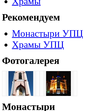
Храмы
Рекомендуем
Монастыри УПЦ
Храмы УПЦ
Фотогалерея
Монастыри