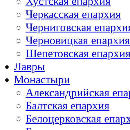
Хустская епархия
Черкасская епархия
Черниговская епархи
Черновицкая епархия
Шепетовская епархи
Лавры
Монастыри
Александрийская епа
Балтская епархия
Белоцерковская епар