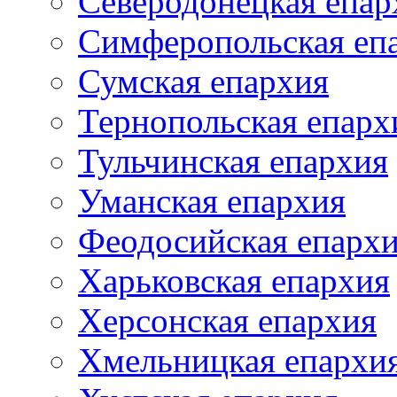
Северодонецкая епар
Симферопольская еп
Сумская епархия
Тернопольская епарх
Тульчинская епархия
Уманская епархия
Феодосийская епарх
Харьковская епархия
Херсонская епархия
Хмельницкая епархи