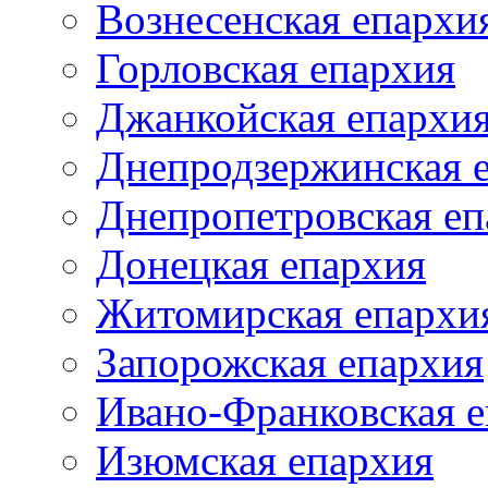
Вознесенская епархи
Горловская епархия
Джанкойская епархи
Днепродзержинская 
Днепропетровская еп
Донецкая епархия
Житомирская епархи
Запорожская епархия
Ивано-Франковская 
Изюмская епархия