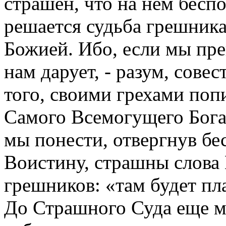
страшен, что на нем бесп
решается судьба грешник
Божией. Ибо, если мы пре
нам дарует, - разум, совес
того, своими грехами по
Самого Всемогущего Бога,
мы понести, отвергнув б
Воистину, страшны слова 
грешников: «там будет пла
До Страшного Суда еще 