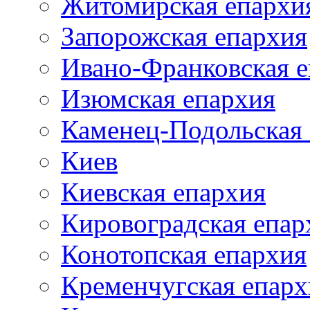
Житомирская епархи
Запорожская епархия
Ивано-Франковская 
Изюмская епархия
Каменец-Подольская
Киев
Киевская епархия
Кировоградская епар
Конотопская епархия
Кременчугская епарх