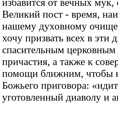
избавится от вечных мук,
Великий пост - время, на
нашему духовному очище
хочу призвать всех в эти 
спасительным церковным 
причастия, а также к сов
помощи ближним, чтобы 
Божьего приговора: «идит
уготовленный диаволу и а