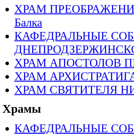
ХРАМ ПРЕОБРАЖЕНИЯ 
Балка
КАФЕДРАЛЬНЫЕ СО
ДНЕПРОДЗЕРЖИНСК
ХРАМ АПОСТОЛОВ П
ХРАМ АРХИСТРАТИГ
ХРАМ СВЯТИТЕЛЯ Н
Храмы
КАФЕДРАЛЬНЫЕ СО