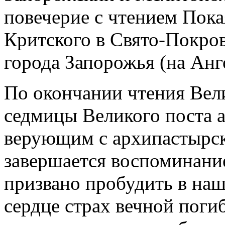
повечерие с чтением Пока
Критского в Свято-Покро
города Запорожья (на Анг
По окончании чтения Вели
седмицы Великого поста а
верующим с архипастырск
завершается воспоминани
призвано пробудить в на
сердце страх вечной поги