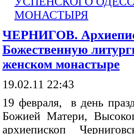
УСПЕНСКОГО ОДЕС
МОНАСТЫРЯ
ЧЕРНИГОВ. Архиепис
Божественную литург
женском монастыре
19.02.11 22:43
19 февраля, в день праз
Божией Матери, Высоко
архиепископ Чернигов