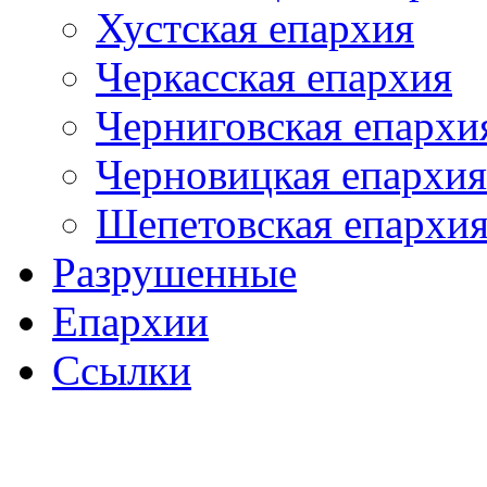
Хустская епархия
Черкасская епархия
Черниговская епархи
Черновицкая епархия
Шепетовская епархи
Разрушенные
Епархии
Ссылки