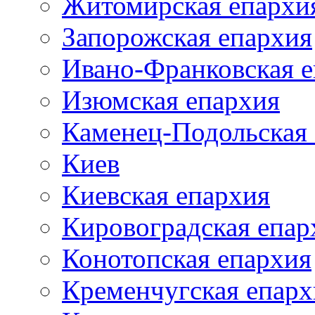
Житомирская епархи
Запорожская епархия
Ивано-Франковская 
Изюмская епархия
Каменец-Подольская
Киев
Киевская епархия
Кировоградская епар
Конотопская епархия
Кременчугская епарх