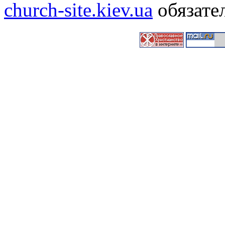
church-site.kiev.ua
обязате