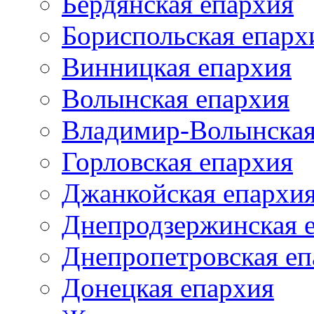
Бердянская епархия
Бориспольская епарх
Винницкая епархия
Волынская епархия
Владимир-Волынская
Горловская епархия
Джанкойская епархи
Днепродзержинская 
Днепропетровская еп
Донецкая епархия