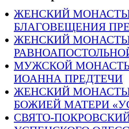
ЖЕНСКИЙ МОНАСТЫР
БЛАГОВЕЩЕНИЯ ПР
ЖЕНСКИЙ МОНАСТЫР
РАВНОАПОСТОЛЬНОЙ
МУЖСКОЙ МОНАСТЫР
ИОАННА ПРЕДТЕЧИ
ЖЕНСКИЙ МОНАСТЫР
БОЖИЕЙ МАТЕРИ «
СВЯТО-ПОКРОВСКИЙ