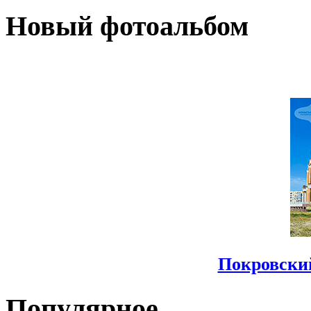
Новый фотоальбом
Покровски
Популярное