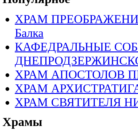
ХРАМ ПРЕОБРАЖЕНИЯ 
Балка
КАФЕДРАЛЬНЫЕ СО
ДНЕПРОДЗЕРЖИНСК
ХРАМ АПОСТОЛОВ П
ХРАМ АРХИСТРАТИГ
ХРАМ СВЯТИТЕЛЯ Н
Храмы