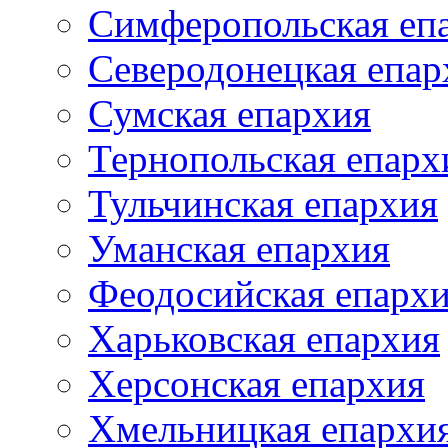
Симферопольская еп
Северодонецкая епар
Сумская епархия
Тернопольская епарх
Тульчинская епархия
Уманская епархия
Феодосийская епарх
Харьковская епархия
Херсонская епархия
Хмельницкая епархи