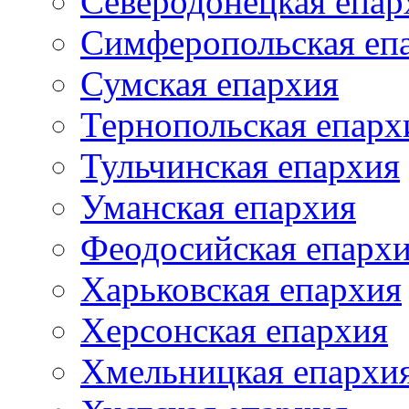
Северодонецкая епар
Симферопольская еп
Сумская епархия
Тернопольская епарх
Тульчинская епархия
Уманская епархия
Феодосийская епарх
Харьковская епархия
Херсонская епархия
Хмельницкая епархи