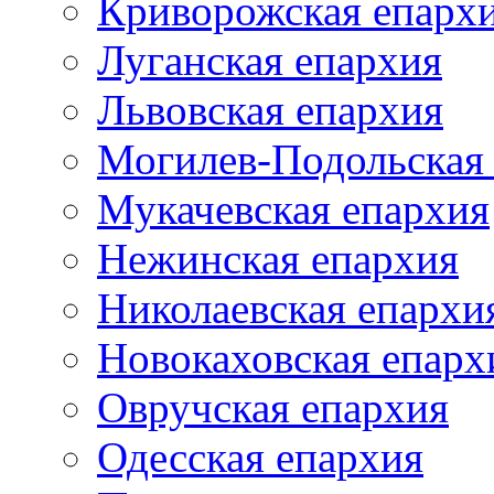
Криворожская епарх
Луганская епархия
Львовская епархия
Могилев-Подольская
Мукачевская епархия
Нежинская епархия
Николаевская епархи
Новокаховская епарх
Овручская епархия
Одесская епархия