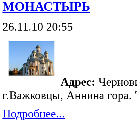
МОНАСТЫРЬ
26.11.10 20:55
Адрес:
Чернови
г.Важковцы, Аннина гора.
Подробнее...