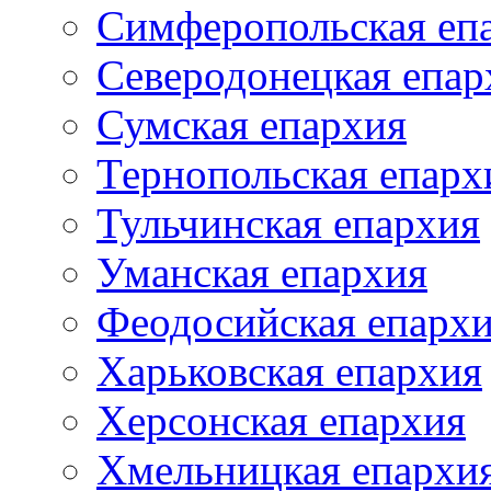
Симферопольская еп
Северодонецкая епар
Сумская епархия
Тернопольская епарх
Тульчинская епархия
Уманская епархия
Феодосийская епарх
Харьковская епархия
Херсонская епархия
Хмельницкая епархи