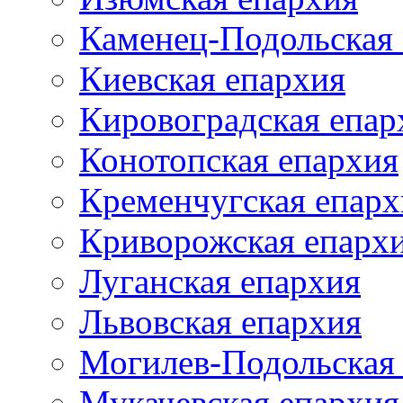
Каменец-Подольская
Киевская епархия
Кировоградская епар
Конотопская епархия
Кременчугская епарх
Криворожская епарх
Луганская епархия
Львовская епархия
Могилев-Подольская
Мукачевская епархия