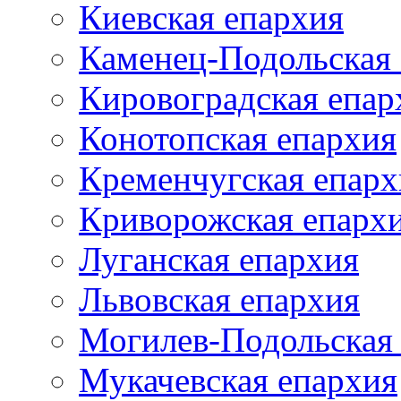
Киевская епархия
Каменец-Подольская
Кировоградская епар
Конотопская епархия
Кременчугская епарх
Криворожская епарх
Луганская епархия
Львовская епархия
Могилев-Подольская
Мукачевская епархия