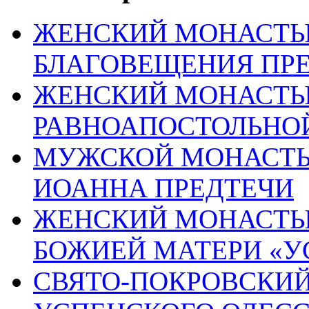
ЖЕНСКИЙ МОНАСТЫР
БЛАГОВЕЩЕНИЯ ПР
ЖЕНСКИЙ МОНАСТЫР
РАВНОАПОСТОЛЬНОЙ
МУЖСКОЙ МОНАСТЫР
ИОАННА ПРЕДТЕЧИ
ЖЕНСКИЙ МОНАСТЫР
БОЖИЕЙ МАТЕРИ «
СВЯТО-ПОКРОВСКИЙ