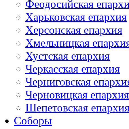
Феодосийская епарх
Харьковская епархия
Херсонская епархия
Хмельницкая епархи
Хустская епархия
Черкасская епархия
Черниговская епархи
Черновицкая епархия
Шепетовская епархи
Соборы