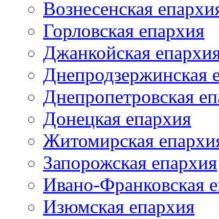
Вознесенская епархи
Горловская епархия
Джанкойская епархи
Днепродзержинская 
Днепропетровская еп
Донецкая епархия
Житомирская епархи
Запорожская епархия
Ивано-Франковская 
Изюмская епархия