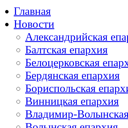
Главная
Новости
Александрийская епа
Балтская епархия
Белоцерковская епар
Бердянская епархия
Бориспольская епарх
Винницкая епархия
Владимир-Волынская
Волынская епархия