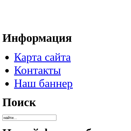
Информация
Карта сайта
Контакты
Наш баннер
Поиск