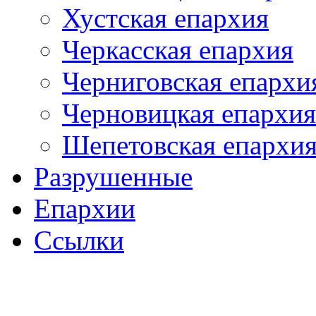
Хустская епархия
Черкасская епархия
Черниговская епархи
Черновицкая епархия
Шепетовская епархи
Разрушенные
Епархии
Ссылки