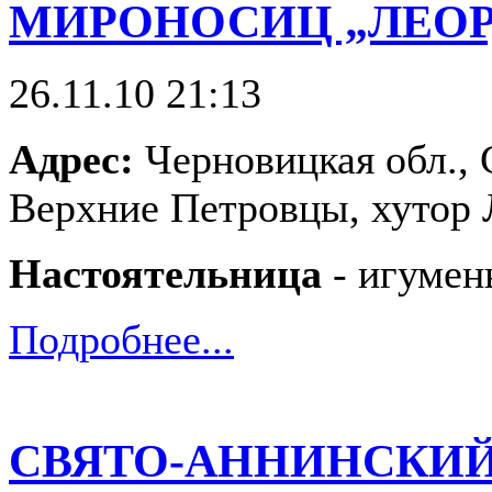
МИРОНОСИЦ „ЛЕОР
26.11.10 21:13
Адрес:
Черновицкая обл., 
Верхние Петровцы, хутор 
Настоятельница
- игумен
Подробнее...
СВЯТО-АННИНСКИ