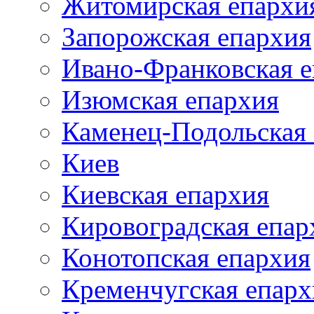
Житомирская епархи
Запорожская епархия
Ивано-Франковская 
Изюмская епархия
Каменец-Подольская
Киев
Киевская епархия
Кировоградская епар
Конотопская епархия
Кременчугская епарх