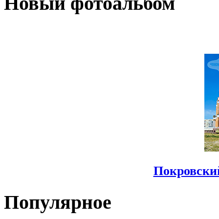
Новый фотоальбом
Покровски
Популярное