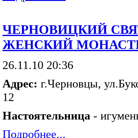
ЧЕРНОВИЦКИЙ СВЯ
ЖЕНСКИЙ МОНАСТ
26.11.10 20:36
Адрес:
г.Черновцы, ул.Бук
12
Настоятельница
- игумен
Подробнее...