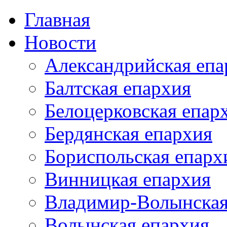
Главная
Новости
Александрийская епа
Балтская епархия
Белоцерковская епар
Бердянская епархия
Бориспольская епарх
Винницкая епархия
Владимир-Волынская
Волынская епархия