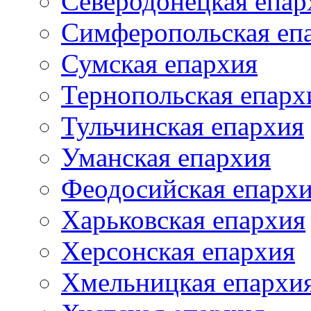
Северодонецкая епар
Симферопольская еп
Сумская епархия
Тернопольская епарх
Тульчинская епархия
Уманская епархия
Феодосийская епарх
Харьковская епархия
Херсонская епархия
Хмельницкая епархи