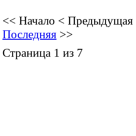
<<
Начало
<
Предыдущая
Последняя
>>
Страница 1 из 7