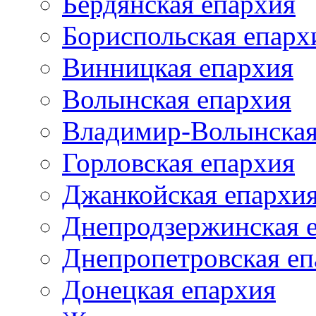
Бердянская епархия
Бориспольская епарх
Винницкая епархия
Волынская епархия
Владимир-Волынская
Горловская епархия
Джанкойская епархи
Днепродзержинская 
Днепропетровская еп
Донецкая епархия