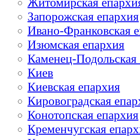
Житомирская епархи
Запорожская епархия
Ивано-Франковская 
Изюмская епархия
Каменец-Подольская
Киев
Киевская епархия
Кировоградская епар
Конотопская епархия
Кременчугская епарх