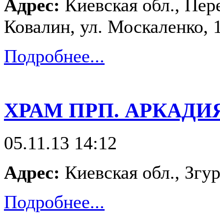
Адрес:
Киевская обл., Пер
Ковалин, ул. Москаленко, 
Подробнее...
ХРАМ ПРП. АРКАДИ
05.11.13 14:12
Адрес:
Киевская обл., Згур
Подробнее...