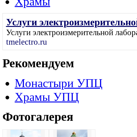
Храмы
Услуги электроизмерительно
Услуги электроизмерительной лабор
tmelectro.ru
Рекомендуем
Монастыри УПЦ
Храмы УПЦ
Фотогалерея