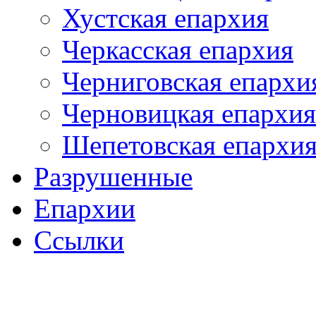
Хустская епархия
Черкасская епархия
Черниговская епархи
Черновицкая епархия
Шепетовская епархи
Разрушенные
Епархии
Ссылки