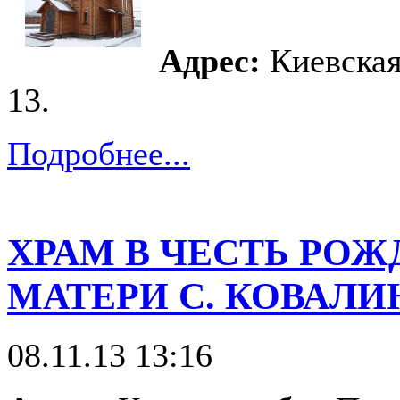
Адрес:
Киевская 
13.
Подробнее...
ХРАМ В ЧЕСТЬ РО
МАТЕРИ С. КОВАЛИ
08.11.13 13:16