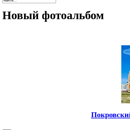
Новый фотоальбом
Покровски