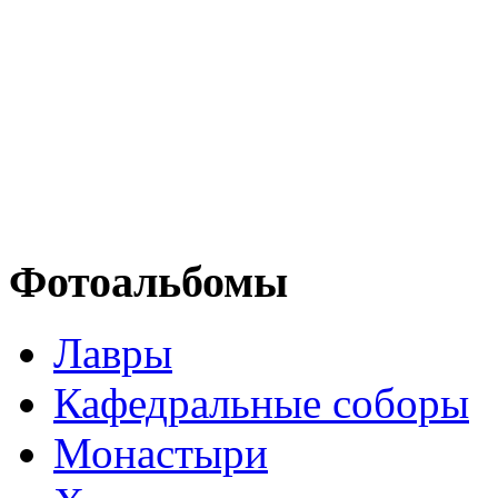
Фотоальбомы
Лавры
Кафедральные соборы
Монастыри