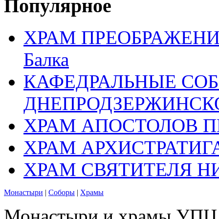
Популярное
ХРАМ ПРЕОБРАЖЕНИЯ 
Балка
КАФЕДРАЛЬНЫЕ СО
ДНЕПРОДЗЕРЖИНСК
ХРАМ АПОСТОЛОВ П
ХРАМ АРХИСТРАТИГ
ХРАМ СВЯТИТЕЛЯ Н
Монастыри
|
Соборы
|
Храмы
Монастыри и храмы УПЦ.