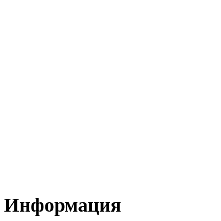
Информация