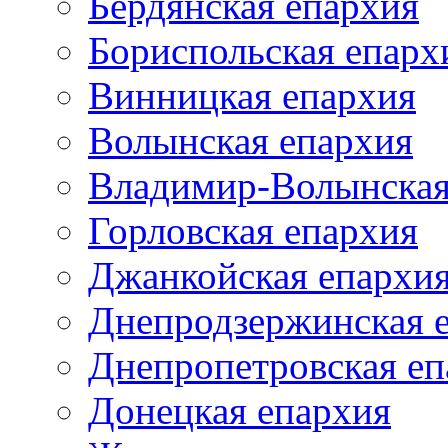
Бердянская епархия
Бориспольская епарх
Винницкая епархия
Волынская епархия
Владимир-Волынская
Горловская епархия
Джанкойская епархи
Днепродзержинская 
Днепропетровская еп
Донецкая епархия