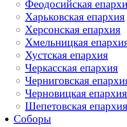
Феодосийская епарх
Харьковская епархия
Херсонская епархия
Хмельницкая епархи
Хустская епархия
Черкасская епархия
Черниговская епархи
Черновицкая епархия
Шепетовская епархи
Соборы