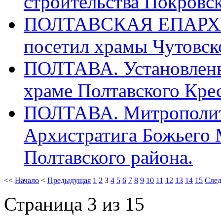
строительства Покровск
ПОЛТАВСКАЯ ЕПАРХИ
посетил храмы Чутовск
ПОЛТАВА. Установлены
храме Полтавского Кре
ПОЛТАВА. Митрополит
Архистратига Божьего 
Полтавского района.
<<
Начало
<
Предыдущая
1
2
3
4
5
6
7
8
9
10
11
12
13
14
15
Сле
Страница 3 из 15