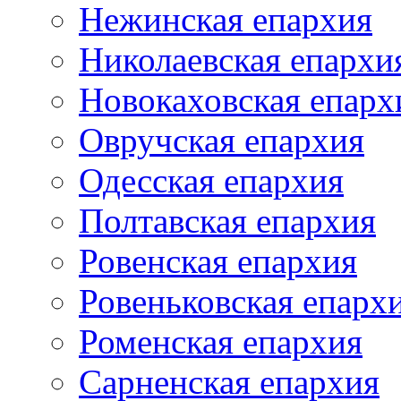
Нежинская епархия
Николаевская епархи
Новокаховская епарх
Овручская епархия
Одесская епархия
Полтавская епархия
Ровенская епархия
Ровеньковская епарх
Роменская епархия
Сарненская епархия