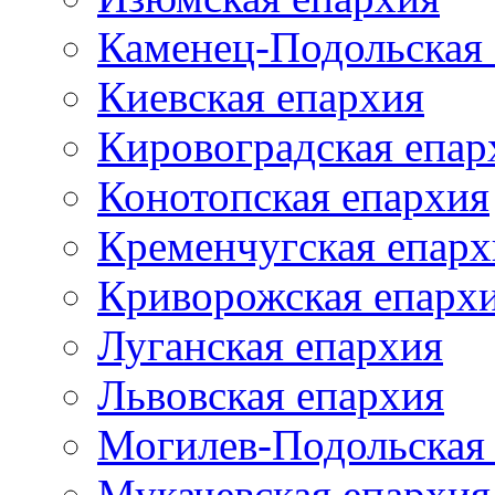
Каменец-Подольская
Киевская епархия
Кировоградская епар
Конотопская епархия
Кременчугская епарх
Криворожская епарх
Луганская епархия
Львовская епархия
Могилев-Подольская
Мукачевская епархия