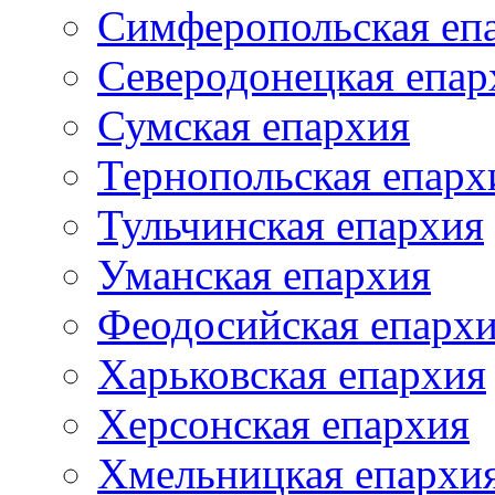
Симферопольская еп
Северодонецкая епар
Сумская епархия
Тернопольская епарх
Тульчинская епархия
Уманская епархия
Феодосийская епарх
Харьковская епархия
Херсонская епархия
Хмельницкая епархи