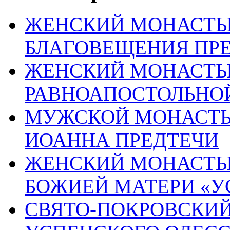
ЖЕНСКИЙ МОНАСТЫР
БЛАГОВЕЩЕНИЯ ПР
ЖЕНСКИЙ МОНАСТЫР
РАВНОАПОСТОЛЬНОЙ
МУЖСКОЙ МОНАСТЫР
ИОАННА ПРЕДТЕЧИ
ЖЕНСКИЙ МОНАСТЫР
БОЖИЕЙ МАТЕРИ «
СВЯТО-ПОКРОВСКИЙ