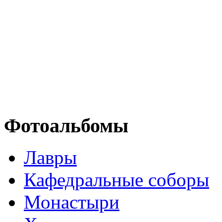
Фотоальбомы
Лавры
Кафедральные соборы
Монастыри