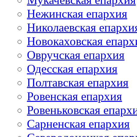
Нежинская епархия
Николаевская епархи
Новокаховская епарх
Овручская епархия
Одесская епархия
Полтавская епархия
Ровенская епархия
Ровеньковская епарх
Сарненская епархия