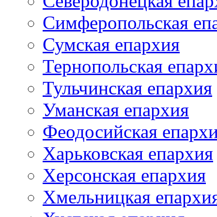
Северодонецкая епар
Симферопольская еп
Сумская епархия
Тернопольская епарх
Тульчинская епархия
Уманская епархия
Феодосийская епарх
Харьковская епархия
Херсонская епархия
Хмельницкая епархи