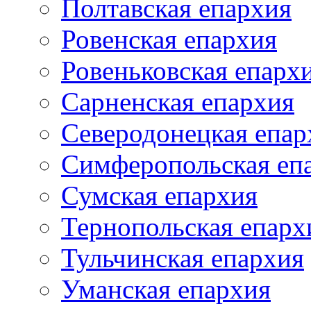
Полтавская епархия
Ровенская епархия
Ровеньковская епарх
Сарненская епархия
Северодонецкая епар
Симферопольская еп
Сумская епархия
Тернопольская епарх
Тульчинская епархия
Уманская епархия