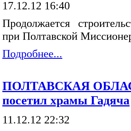
17.12.12 16:40
Продолжается строительс
при Полтавской Миссионе
Подробнее...
ПОЛТАВСКАЯ ОБЛАСТ
посетил храмы Гадяча
11.12.12 22:32