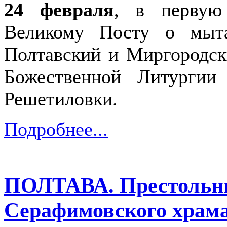
24 февраля
, в первую
Великому Посту о мыт
Полтавский и Миргородск
Божественной Литургии
Решетиловки.
Подробнее...
ПОЛТАВА. Престольны
Серафимовского храма