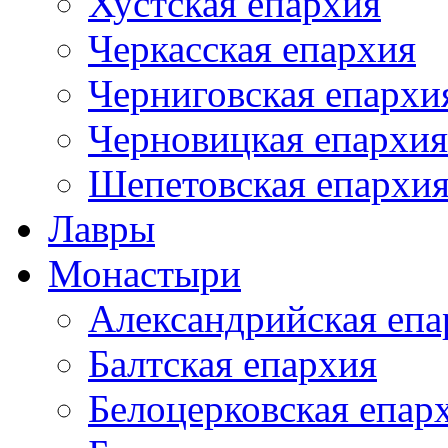
Хустская епархия
Черкасская епархия
Черниговская епархи
Черновицкая епархия
Шепетовская епархи
Лавры
Монастыри
Александрийская епа
Балтская епархия
Белоцерковская епар