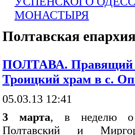
УСПЕНСКОГО ОДЕС
МОНАСТЫРЯ
Полтавская епархи
ПОЛТАВА. Правящий а
Троицкий храм в с. О
05.03.13 12:41
3 марта
, в неделю о
Полтавский и Мирго