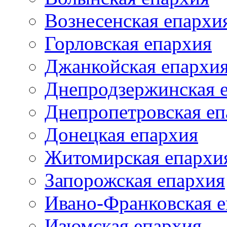
Вознесенская епархи
Горловская епархия
Джанкойская епархи
Днепродзержинская 
Днепропетровская еп
Донецкая епархия
Житомирская епархи
Запорожская епархия
Ивано-Франковская 
Изюмская епархия