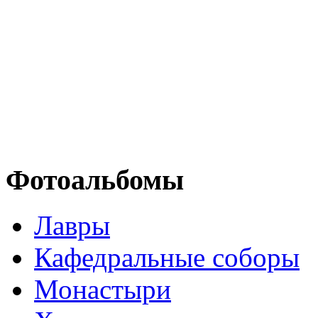
Фотоальбомы
Лавры
Кафедральные соборы
Монастыри