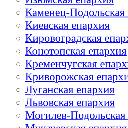
Каменец-Подольская
Киевская епархия
Кировоградская епар
Конотопская епархия
Кременчугская епарх
Криворожская епарх
Луганская епархия
Львовская епархия
Могилев-Подольская
Мукачевская епархия