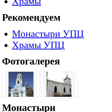
Храмы
Рекомендуем
Монастыри УПЦ
Храмы УПЦ
Фотогалерея
Монастыри