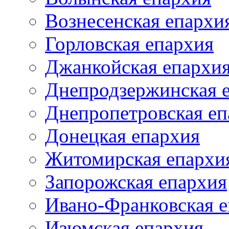
Вознесенская епархи
Горловская епархия
Джанкойская епархи
Днепродзержинская 
Днепропетровская еп
Донецкая епархия
Житомирская епархи
Запорожская епархия
Ивано-Франковская 
Изюмская епархия