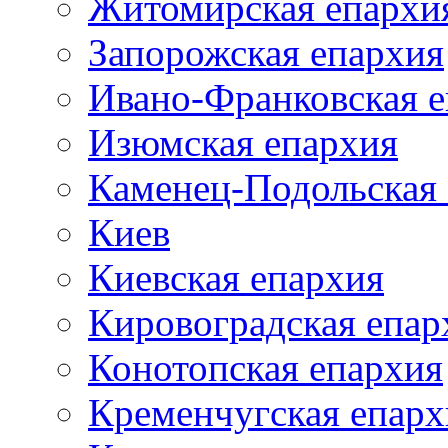
Житомирская епархи
Запорожская епархия
Ивано-Франковская 
Изюмская епархия
Каменец-Подольская
Киев
Киевская епархия
Кировоградская епар
Конотопская епархия
Кременчугская епарх