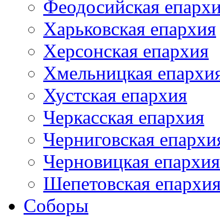
Феодосийская епарх
Харьковская епархия
Херсонская епархия
Хмельницкая епархи
Хустская епархия
Черкасская епархия
Черниговская епархи
Черновицкая епархия
Шепетовская епархи
Соборы