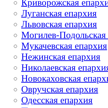
Криворожская епарх
Луганская епархия
Львовская епархия
Могилев-Подольская
Мукачевская епархия
Нежинская епархия
Николаевская епархи
Новокаховская епарх
Овручская епархия
Одесская епархия