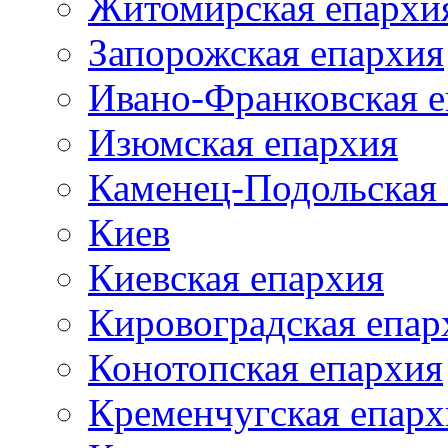
Житомирская епархи
Запорожская епархия
Ивано-Франковская 
Изюмская епархия
Каменец-Подольская
Киев
Киевская епархия
Кировоградская епар
Конотопская епархия
Кременчугская епарх