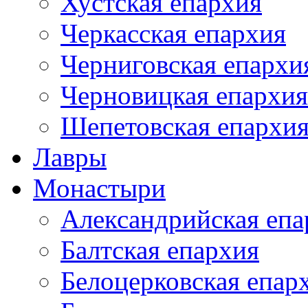
Хустская епархия
Черкасская епархия
Черниговская епархи
Черновицкая епархия
Шепетовская епархи
Лавры
Монастыри
Александрийская епа
Балтская епархия
Белоцерковская епар