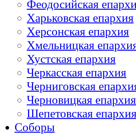
Феодосийская епарх
Харьковская епархия
Херсонская епархия
Хмельницкая епархи
Хустская епархия
Черкасская епархия
Черниговская епархи
Черновицкая епархия
Шепетовская епархи
Соборы