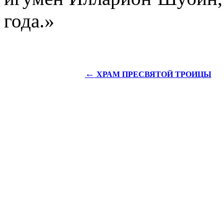
года.»
←
ХРАМ ПРЕСВЯТОЙ ТРОИЦЫ