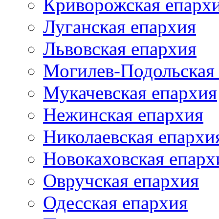
Криворожская епарх
Луганская епархия
Львовская епархия
Могилев-Подольская
Мукачевская епархия
Нежинская епархия
Николаевская епархи
Новокаховская епарх
Овручская епархия
Одесская епархия