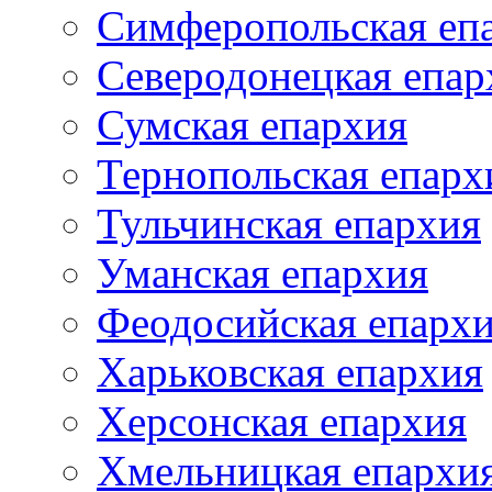
Симферопольская еп
Северодонецкая епар
Сумская епархия
Тернопольская епарх
Тульчинская епархия
Уманская епархия
Феодосийская епарх
Харьковская епархия
Херсонская епархия
Хмельницкая епархи