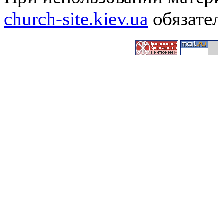
church-site.kiev.ua
обязате