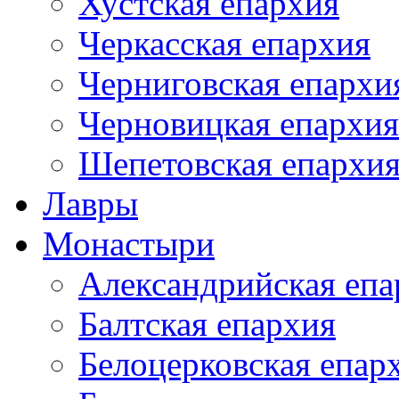
Хустская епархия
Черкасская епархия
Черниговская епархи
Черновицкая епархия
Шепетовская епархи
Лавры
Монастыри
Александрийская епа
Балтская епархия
Белоцерковская епар