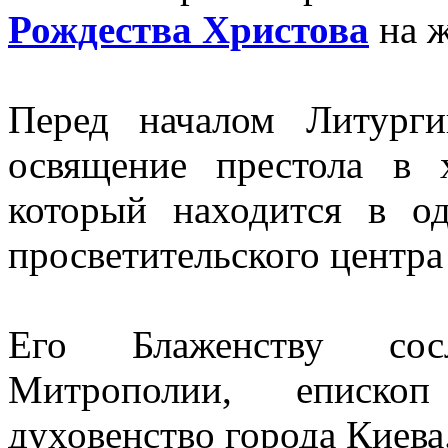
Рождества Христова
на ж
Перед началом Литург
освящение престола в 
который находится в о
просветительского центра
Его Блаженству сос
Митрополии, еписк
духовенство города Киева