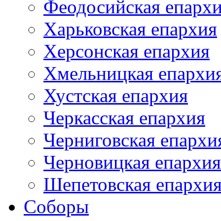
Феодосийская епарх
Харьковская епархия
Херсонская епархия
Хмельницкая епархи
Хустская епархия
Черкасская епархия
Черниговская епархи
Черновицкая епархия
Шепетовская епархи
Соборы