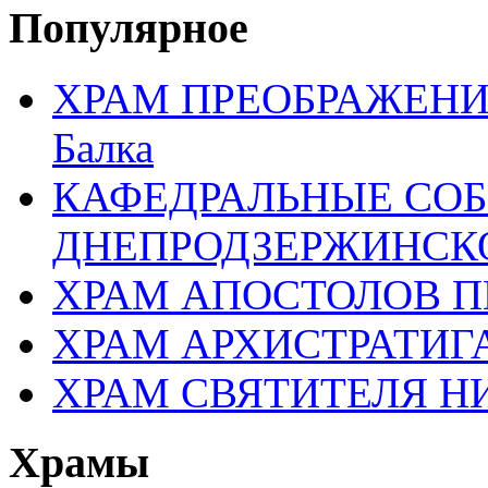
Популярное
ХРАМ ПРЕОБРАЖЕНИЯ 
Балка
КАФЕДРАЛЬНЫЕ СО
ДНЕПРОДЗЕРЖИНСК
ХРАМ АПОСТОЛОВ П
ХРАМ АРХИСТРАТИГ
ХРАМ СВЯТИТЕЛЯ Н
Храмы