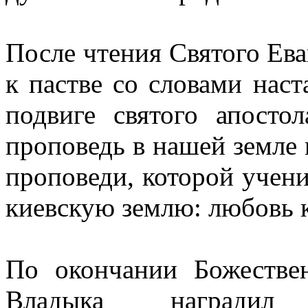
После чтения Святого Ева
к пастве со словами наст
подвиге святого апосто
проповедь в нашей земле 
проповеди, которой учен
киевскую землю: любовь к
По окончании Божестве
Владыка наградил