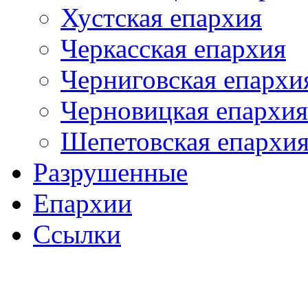
Хустская епархия
Черкасская епархия
Черниговская епархи
Черновицкая епархия
Шепетовская епархи
Разрушенные
Епархии
Ссылки