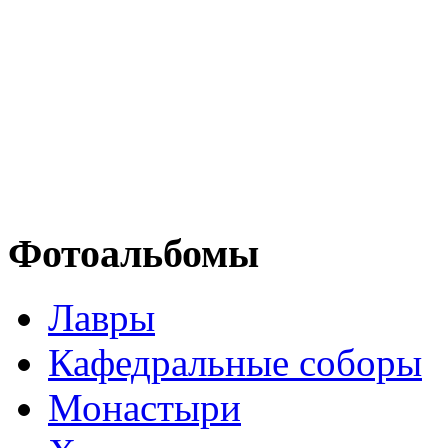
Фотоальбомы
Лавры
Кафедральные соборы
Монастыри