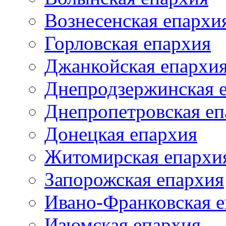
Вознесенская епархи
Горловская епархия
Джанкойская епархи
Днепродзержинская 
Днепропетровская еп
Донецкая епархия
Житомирская епархи
Запорожская епархия
Ивано-Франковская 
Изюмская епархия