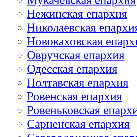
Нежинская епархия
Николаевская епархи
Новокаховская епарх
Овручская епархия
Одесская епархия
Полтавская епархия
Ровенская епархия
Ровеньковская епарх
Сарненская епархия