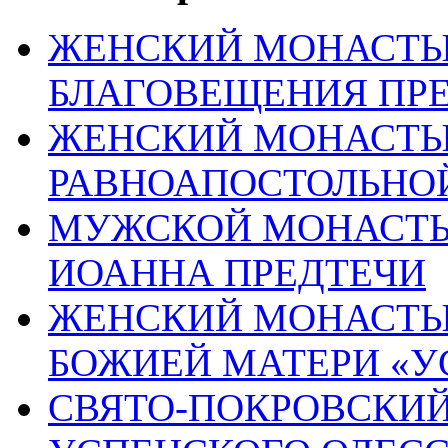
ЖЕНСКИЙ МОНАСТЫР
БЛАГОВЕЩЕНИЯ ПР
ЖЕНСКИЙ МОНАСТЫР
РАВНОАПОСТОЛЬНОЙ
МУЖСКОЙ МОНАСТЫР
ИОАННА ПРЕДТЕЧИ
ЖЕНСКИЙ МОНАСТЫР
БОЖИЕЙ МАТЕРИ «
СВЯТО-ПОКРОВСКИЙ