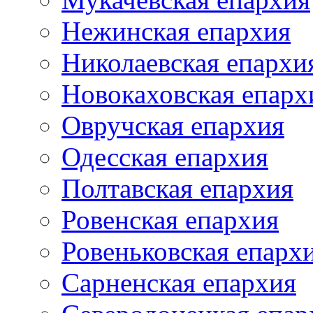
Нежинская епархия
Николаевская епархи
Новокаховская епарх
Овручская епархия
Одесская епархия
Полтавская епархия
Ровенская епархия
Ровеньковская епарх
Сарненская епархия