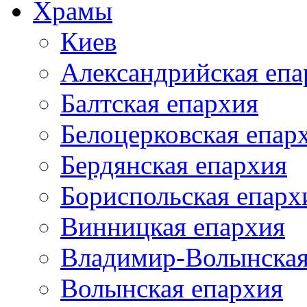
Храмы
Киев
Александрийская епа
Балтская епархия
Белоцерковская епар
Бердянская епархия
Бориспольская епарх
Винницкая епархия
Владимир-Волынская
Волынская епархия