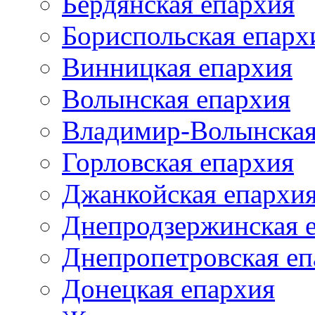
Бердянская епархия
Бориспольская епарх
Винницкая епархия
Волынская епархия
Владимир-Волынская
Горловская епархия
Джанкойская епархи
Днепродзержинская 
Днепропетровская еп
Донецкая епархия