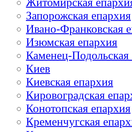
Житомирская епархи
Запорожская епархия
Ивано-Франковская 
Изюмская епархия
Каменец-Подольская
Киев
Киевская епархия
Кировоградская епар
Конотопская епархия
Кременчугская епарх