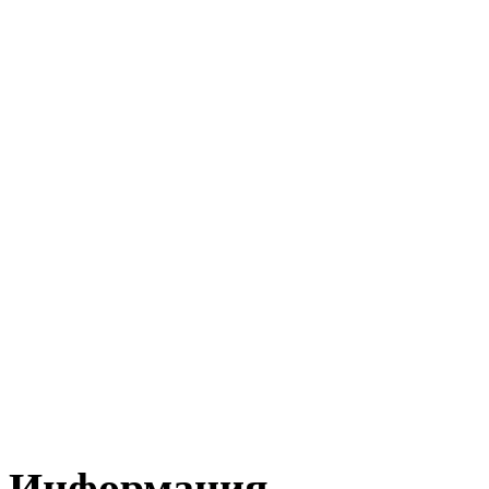
Информация