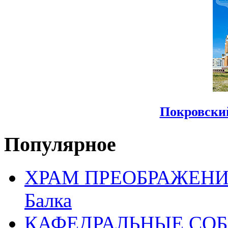
Покровски
Популярное
ХРАМ ПРЕОБРАЖЕНИЯ 
Балка
КАФЕДРАЛЬНЫЕ СО