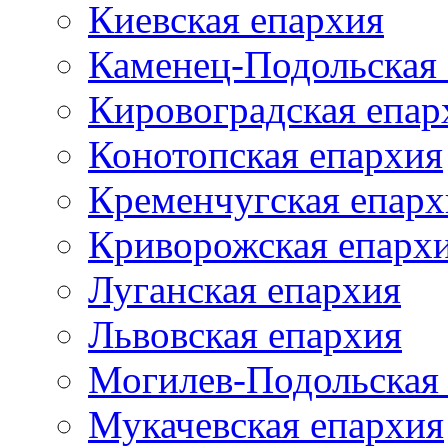
Киевская епархия
Каменец-Подольская
Кировоградская епар
Конотопская епархия
Кременчугская епарх
Криворожская епарх
Луганская епархия
Львовская епархия
Могилев-Подольская
Мукачевская епархия