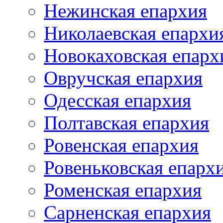
Нежинская епархия
Николаевская епархи
Новокаховская епарх
Овручская епархия
Одесская епархия
Полтавская епархия
Ровенская епархия
Ровеньковская епарх
Роменская епархия
Сарненская епархия