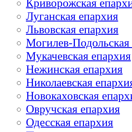
Криворожская епарх
Луганская епархия
Львовская епархия
Могилев-Подольская
Мукачевская епархия
Нежинская епархия
Николаевская епархи
Новокаховская епарх
Овручская епархия
Одесская епархия