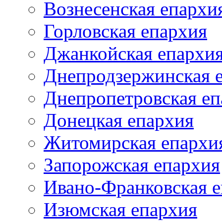
Вознесенская епархи
Горловская епархия
Джанкойская епархи
Днепродзержинская 
Днепропетровская еп
Донецкая епархия
Житомирская епархи
Запорожская епархия
Ивано-Франковская 
Изюмская епархия