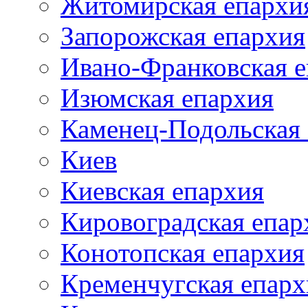
Житомирская епархи
Запорожская епархия
Ивано-Франковская 
Изюмская епархия
Каменец-Подольская
Киев
Киевская епархия
Кировоградская епар
Конотопская епархия
Кременчугская епарх