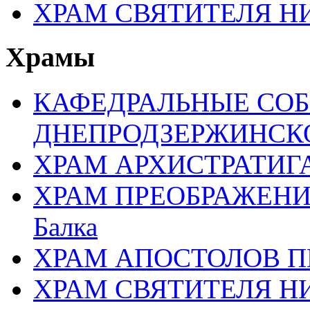
ХРАМ СВЯТИТЕЛЯ Н
Храмы
КАФЕДРАЛЬНЫЕ СО
ДНЕПРОДЗЕРЖИНСК
ХРАМ АРХИСТРАТИГ
ХРАМ ПРЕОБРАЖЕНИЯ 
Балка
ХРАМ АПОСТОЛОВ П
ХРАМ СВЯТИТЕЛЯ Н