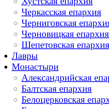
Хустская епархия
Черкасская епархия
Черниговская епархи
Черновицкая епархия
Шепетовская епархи
Лавры
Монастыри
Александрийская епа
Балтская епархия
Белоцерковская епар