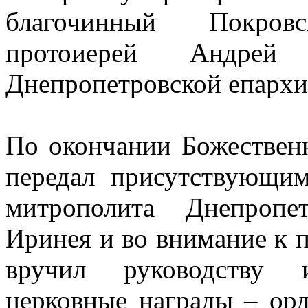
благочинный Покров
протоиерей Андре
Днепропетровской епархи
По окончании Божествен
передал присутствующим
митрополита Днепропе
Иринея и во внимание к 
вручил руководству 
церковные награды – орд