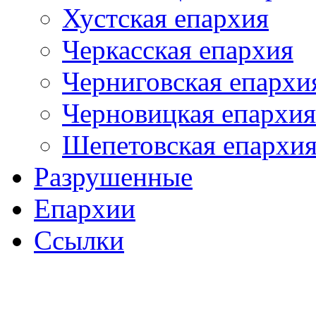
Хустская епархия
Черкасская епархия
Черниговская епархи
Черновицкая епархия
Шепетовская епархи
Разрушенные
Епархии
Ссылки