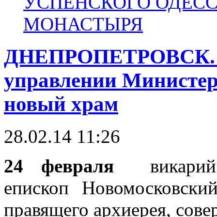
УСПЕНСКОГО ОДЕС
МОНАСТЫРЯ
ДНЕПРОПЕТРОВСК. П
управлении Министер
новый храм
28.02.14 11:26
24 февраля
викарий Д
епископ Новомосковски
правящего архиерея, сов