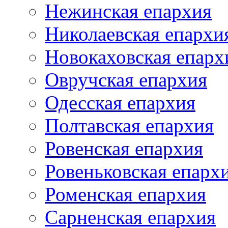
Нежинская епархия
Николаевская епархи
Новокаховская епарх
Овручская епархия
Одесская епархия
Полтавская епархия
Ровенская епархия
Ровеньковская епарх
Роменская епархия
Сарненская епархия