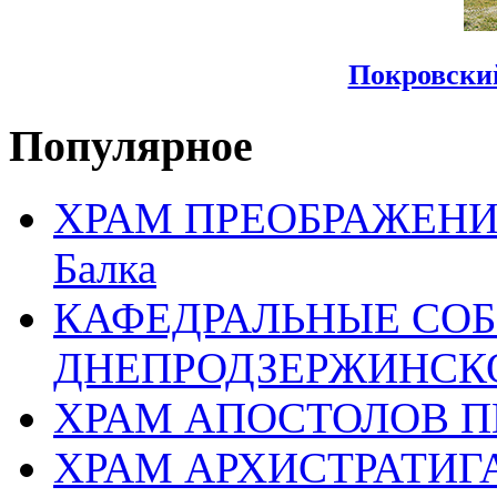
Покровски
Популярное
ХРАМ ПРЕОБРАЖЕНИЯ 
Балка
КАФЕДРАЛЬНЫЕ СО
ДНЕПРОДЗЕРЖИНСК
ХРАМ АПОСТОЛОВ П
ХРАМ АРХИСТРАТИГ