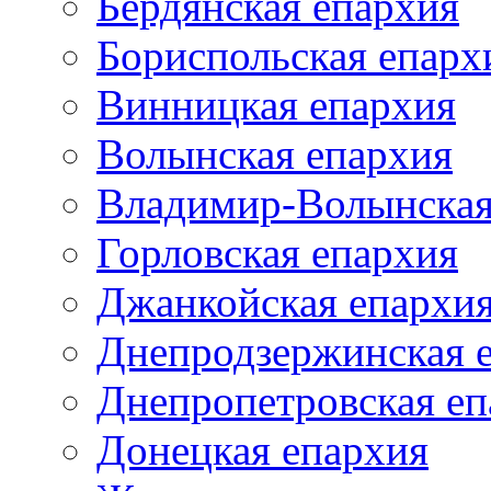
Бердянская епархия
Бориспольская епарх
Винницкая епархия
Волынская епархия
Владимир-Волынская
Горловская епархия
Джанкойская епархи
Днепродзержинская 
Днепропетровская еп
Донецкая епархия