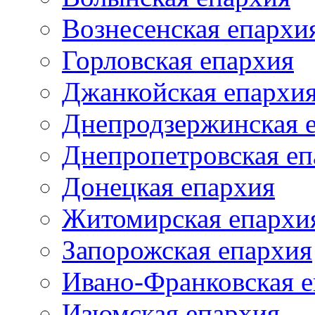
Вознесенская епархи
Горловская епархия
Джанкойская епархи
Днепродзержинская 
Днепропетровская еп
Донецкая епархия
Житомирская епархи
Запорожская епархия
Ивано-Франковская 
Изюмская епархия