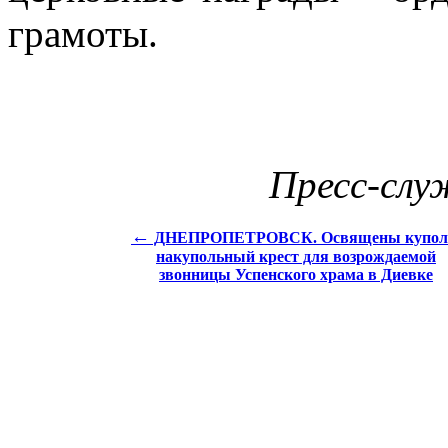
грамоты.
Пресс-слу
←
ДНЕПРОПЕТРОВСК. Освящены купол
накупольный крест для возрождаемой
звонницы Успенского храма в Диевке