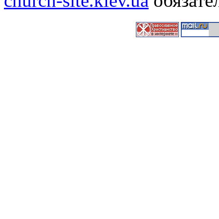
church-site.kiev.ua
обязате