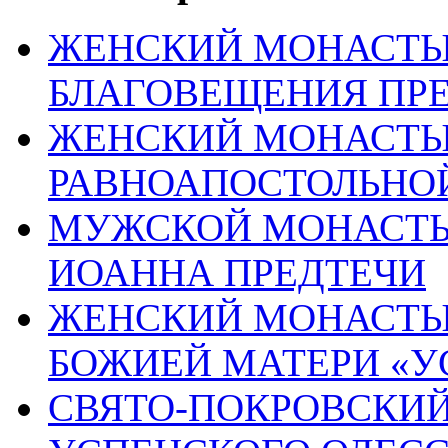
ЖЕНСКИЙ МОНАСТЫР
БЛАГОВЕЩЕНИЯ ПР
ЖЕНСКИЙ МОНАСТЫР
РАВНОАПОСТОЛЬНОЙ
МУЖСКОЙ МОНАСТЫР
ИОАННА ПРЕДТЕЧИ
ЖЕНСКИЙ МОНАСТЫР
БОЖИЕЙ МАТЕРИ «
СВЯТО-ПОКРОВСКИЙ