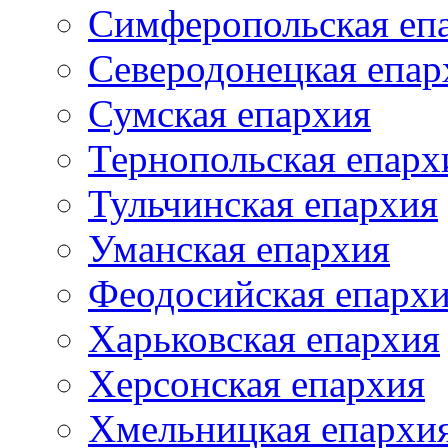
Симферопольская еп
Северодонецкая епар
Сумская епархия
Тернопольская епарх
Тульчинская епархия
Уманская епархия
Феодосийская епарх
Харьковская епархия
Херсонская епархия
Хмельницкая епархи