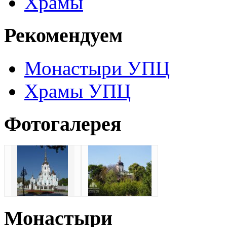
Храмы
Рекомендуем
Монастыри УПЦ
Храмы УПЦ
Фотогалерея
Монастыри