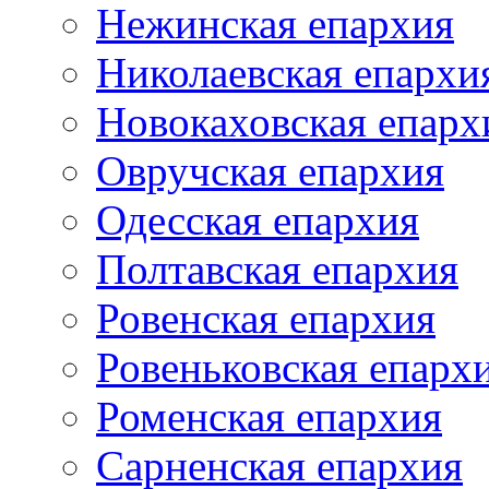
Нежинская епархия
Николаевская епархи
Новокаховская епарх
Овручская епархия
Одесская епархия
Полтавская епархия
Ровенская епархия
Ровеньковская епарх
Роменская епархия
Сарненская епархия