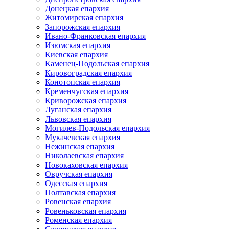
Донецкая епархия
Житомирская епархия
Запорожская епархия
Ивано-Франковская епархия
Изюмская епархия
Киевская епархия
Каменец-Подольская епархия
Кировоградская епархия
Конотопская епархия
Кременчугская епархия
Криворожская епархия
Луганская епархия
Львовская епархия
Могилев-Подольская епархия
Мукачевская епархия
Нежинская епархия
Николаевская епархия
Новокаховская епархия
Овручская епархия
Одесская епархия
Полтавская епархия
Ровенская епархия
Ровеньковская епархия
Роменская епархия