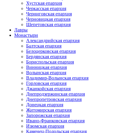
Хустская епархия
Черкасская епархия
Черниговская епархия
Черновицкая епархия
Шепетовская епархия
Лавры
Монастыри
Александрийская епархия
Балтская епархия
Белоцерковская епархия
Бердянская епархия
Бориспольская епархия
Винницкая епархия
Волынская епархия
Владимир-Волынская епархия
Горловская епархия
Джанкойская епархия
Днепродзержинская епархия
Днепропетровская епархия
Донецкая епархия
Житомирская епархия
Запорожская епархия
Ивано-Франковская епархия
Изюмская епархия
Каменец-Подольская епархия