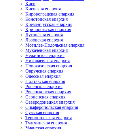
Киев
Киевская епархия
Кировоградская епархия
Конотопская епархия
Кременчугская епархия
Криворожская епархия
Луганская епархия
Львовская епархия
Могилев-Подольская епархия
Мукачевская епархия
Нежинская епархия
Николаевская епархия
Новокаховская епархия
Овручская епархия
Одесская епархия
Полтавская епархия
Ровенская епархия
Ровеньковская епархия
Сарненская епархия
Северодонецкая епархия
Симферопольская епархия
Сумская епархия
Тернопольская епархия
Тульчинская епархия
Уманская епархия