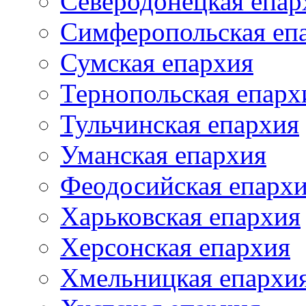
Северодонецкая епар
Симферопольская еп
Сумская епархия
Тернопольская епарх
Тульчинская епархия
Уманская епархия
Феодосийская епарх
Харьковская епархия
Херсонская епархия
Хмельницкая епархи