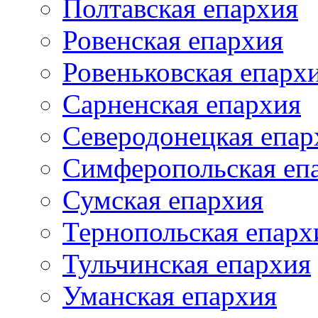
Полтавская епархия
Ровенская епархия
Ровеньковская епарх
Сарненская епархия
Северодонецкая епар
Симферопольская еп
Сумская епархия
Тернопольская епарх
Тульчинская епархия
Уманская епархия