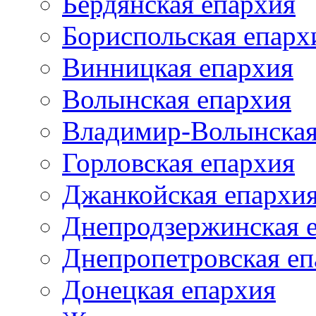
Бердянская епархия
Бориспольская епарх
Винницкая епархия
Волынская епархия
Владимир-Волынская
Горловская епархия
Джанкойская епархи
Днепродзержинская 
Днепропетровская еп
Донецкая епархия