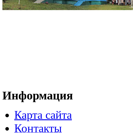
Информация
Карта сайта
Контакты