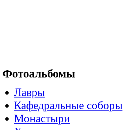
Фотоальбомы
Лавры
Кафедральные соборы
Монастыри