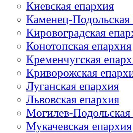
Киевская епархия
Каменец-Подольская
Кировоградская епар
Конотопская епархия
Кременчугская епарх
Криворожская епарх
Луганская епархия
Львовская епархия
Могилев-Подольская
Мукачевская епархия