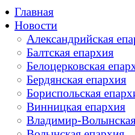
Главная
Новости
Александрийская епа
Балтская епархия
Белоцерковская епар
Бердянская епархия
Бориспольская епарх
Винницкая епархия
Владимир-Волынская
Волынская епархия