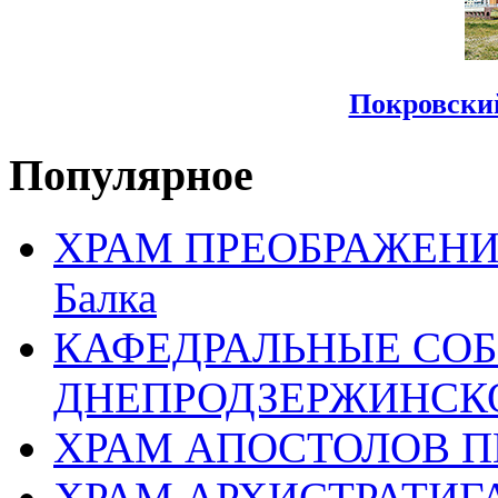
Покровски
Популярное
ХРАМ ПРЕОБРАЖЕНИЯ 
Балка
КАФЕДРАЛЬНЫЕ СО
ДНЕПРОДЗЕРЖИНСК
ХРАМ АПОСТОЛОВ П
ХРАМ АРХИСТРАТИГ