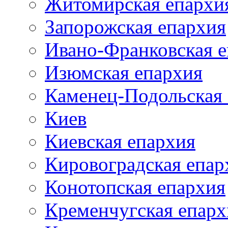
Житомирская епархи
Запорожская епархия
Ивано-Франковская 
Изюмская епархия
Каменец-Подольская
Киев
Киевская епархия
Кировоградская епар
Конотопская епархия
Кременчугская епарх