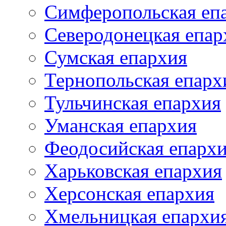
Симферопольская еп
Северодонецкая епар
Сумская епархия
Тернопольская епарх
Тульчинская епархия
Уманская епархия
Феодосийская епарх
Харьковская епархия
Херсонская епархия
Хмельницкая епархи