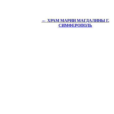
←
ХРАМ МАРИИ МАГДАЛИНЫ Г.
СИМФЕРОПОЛЬ