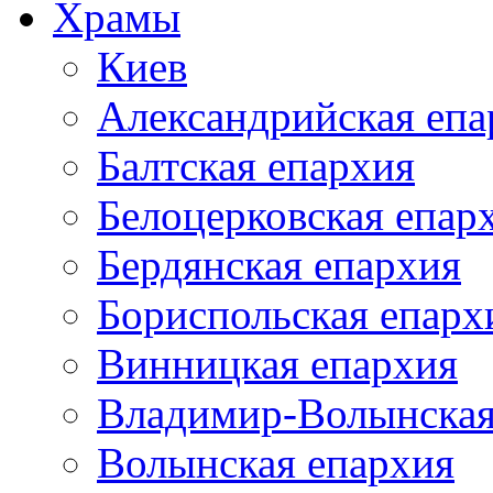
Храмы
Киев
Александрийская епа
Балтская епархия
Белоцерковская епар
Бердянская епархия
Бориспольская епарх
Винницкая епархия
Владимир-Волынская
Волынская епархия