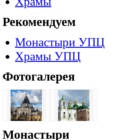
Храмы
Рекомендуем
Монастыри УПЦ
Храмы УПЦ
Фотогалерея
Монастыри