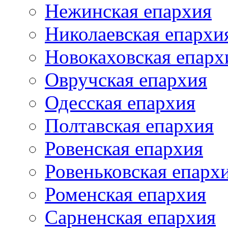
Нежинская епархия
Николаевская епархи
Новокаховская епарх
Овручская епархия
Одесская епархия
Полтавская епархия
Ровенская епархия
Ровеньковская епарх
Роменская епархия
Сарненская епархия