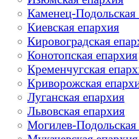
Каменец-Подольская
Киевская епархия
Кировоградская епар
Конотопская епархия
Кременчугская епарх
Криворожская епарх
Луганская епархия
Львовская епархия
Могилев-Подольская
Мукачевская епархия