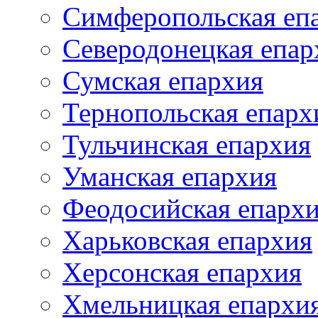
Симферопольская еп
Северодонецкая епар
Сумская епархия
Тернопольская епарх
Тульчинская епархия
Уманская епархия
Феодосийская епарх
Харьковская епархия
Херсонская епархия
Хмельницкая епархи