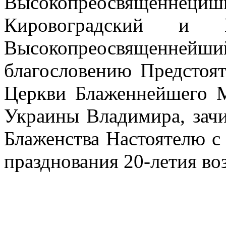
Высокопреосвяще
Кировоградский и Н
Высокопреосвященне
благословению Предстоя
Церкви Блаженнейшего М
Украины Владимира, зачи
Блаженства Настоятелю с 
празднования 20-летия в