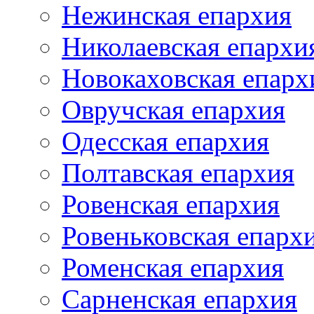
Нежинская епархия
Николаевская епархи
Новокаховская епарх
Овручская епархия
Одесская епархия
Полтавская епархия
Ровенская епархия
Ровеньковская епарх
Роменская епархия
Сарненская епархия