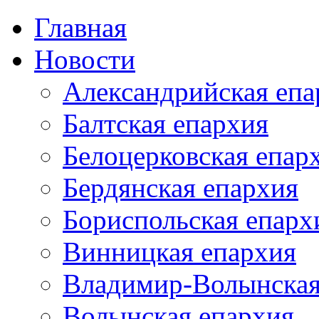
Главная
Новости
Александрийская епа
Балтская епархия
Белоцерковская епар
Бердянская епархия
Бориспольская епарх
Винницкая епархия
Владимир-Волынская
Волынская епархия