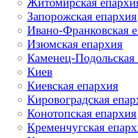
Житомирская епархи
Запорожская епархия
Ивано-Франковская 
Изюмская епархия
Каменец-Подольская
Киев
Киевская епархия
Кировоградская епар
Конотопская епархия
Кременчугская епарх