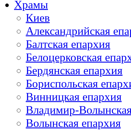
Храмы
Киев
Александрийская епа
Балтская епархия
Белоцерковская епар
Бердянская епархия
Бориспольская епарх
Винницкая епархия
Владимир-Волынская
Волынская епархия