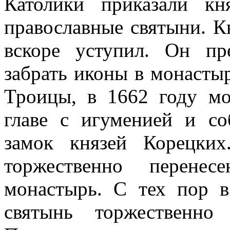
Католики приказали к
православные святыни. Кн
вскоре уступил. Он п
забрать иконы в монастыр
Троицы, в 1662 году м
главе с игуменией и с
замок князей Корецки
торжественно перенес
монастырь. С тех пор в
святынь торжественно