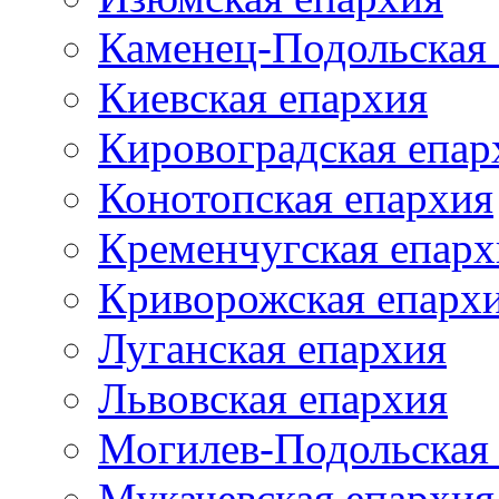
Каменец-Подольская
Киевская епархия
Кировоградская епар
Конотопская епархия
Кременчугская епарх
Криворожская епарх
Луганская епархия
Львовская епархия
Могилев-Подольская
Мукачевская епархия