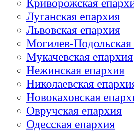
Криворожская епарх
Луганская епархия
Львовская епархия
Могилев-Подольская
Мукачевская епархия
Нежинская епархия
Николаевская епархи
Новокаховская епарх
Овручская епархия
Одесская епархия