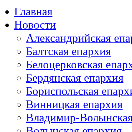
Главная
Новости
Александрийская епа
Балтская епархия
Белоцерковская епар
Бердянская епархия
Бориспольская епарх
Винницкая епархия
Владимир-Волынская
Волынская епархия