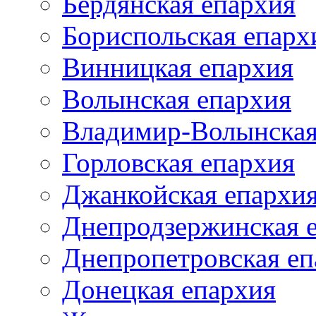
Бердянская епархия
Бориспольская епарх
Винницкая епархия
Волынская епархия
Владимир-Волынская
Горловская епархия
Джанкойская епархи
Днепродзержинская 
Днепропетровская еп
Донецкая епархия