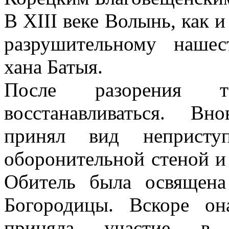
В ХIII веке Волынь, как и
разрушительному нашес
хана Батыя.
После разорения т
восстанавливаться. В
принял вид непристу
оборонительной стеной и
Обитель была освящена
Богородицы. Вскоре он
приняла участие в с