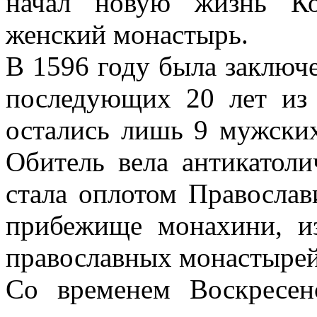
начал новую жизнь Ко
женский монастырь.
В 1596 году была заключе
последующих 20 лет из
остались лишь 9 мужски
Обитель вела антикатоли
стала оплотом Православ
прибежище монахини, и
православных монастырей
Со временем Воскресе