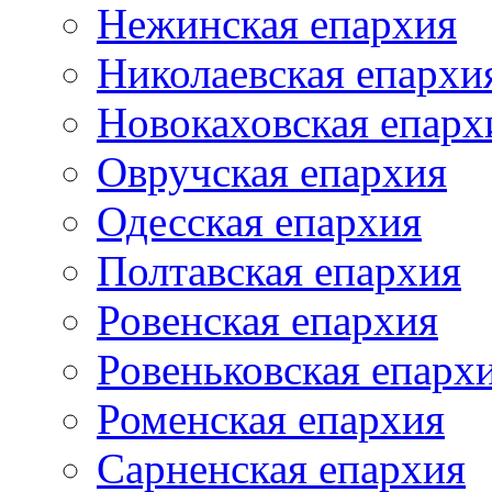
Нежинская епархия
Николаевская епархи
Новокаховская епарх
Овручская епархия
Одесская епархия
Полтавская епархия
Ровенская епархия
Ровеньковская епарх
Роменская епархия
Сарненская епархия