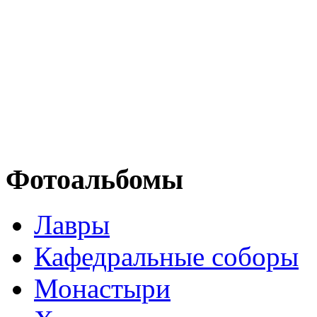
Фотоальбомы
Лавры
Кафедральные соборы
Монастыри