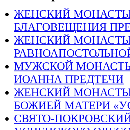
ЖЕНСКИЙ МОНАСТЫР
БЛАГОВЕЩЕНИЯ ПР
ЖЕНСКИЙ МОНАСТЫР
РАВНОАПОСТОЛЬНОЙ
МУЖСКОЙ МОНАСТЫР
ИОАННА ПРЕДТЕЧИ
ЖЕНСКИЙ МОНАСТЫР
БОЖИЕЙ МАТЕРИ «
СВЯТО-ПОКРОВСКИЙ