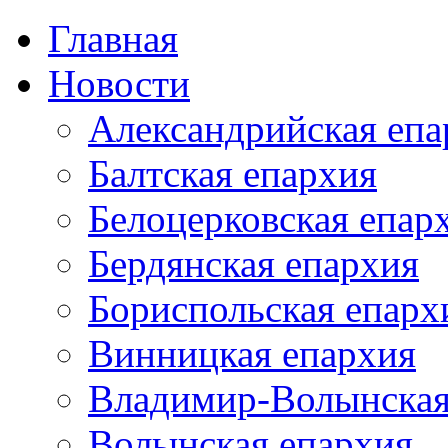
Главная
Новости
Александрийская епа
Балтская епархия
Белоцерковская епар
Бердянская епархия
Бориспольская епарх
Винницкая епархия
Владимир-Волынская
Волынская епархия