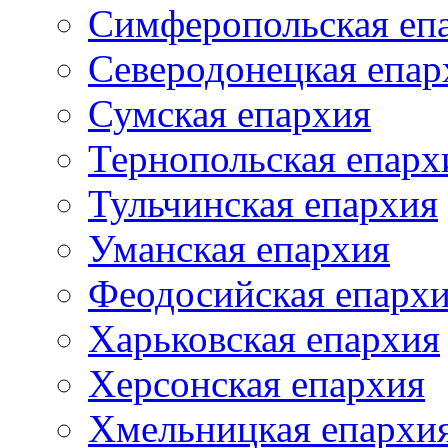
Симферопольская еп
Северодонецкая епар
Сумская епархия
Тернопольская епарх
Тульчинская епархия
Уманская епархия
Феодосийская епарх
Харьковская епархия
Херсонская епархия
Хмельницкая епархи