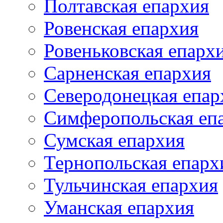
Полтавская епархия
Ровенская епархия
Ровеньковская епарх
Сарненская епархия
Северодонецкая епар
Симферопольская еп
Сумская епархия
Тернопольская епарх
Тульчинская епархия
Уманская епархия