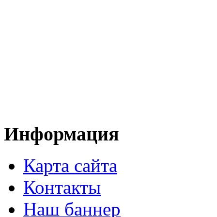
Информация
Карта сайта
Контакты
Наш баннер