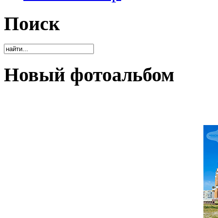
Поиск
Новый фотоальбом