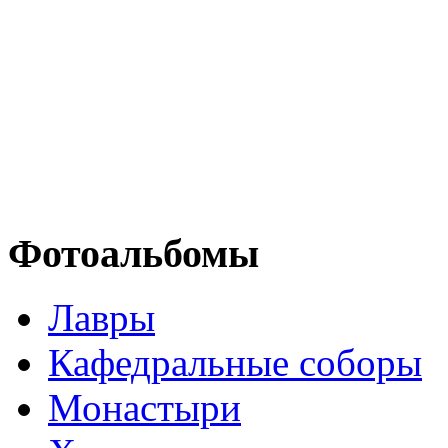
Фотоальбомы
Лавры
Кафедральные соборы
Монастыри