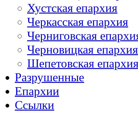
Хустская епархия
Черкасская епархия
Черниговская епархи
Черновицкая епархия
Шепетовская епархи
Разрушенные
Епархии
Ссылки