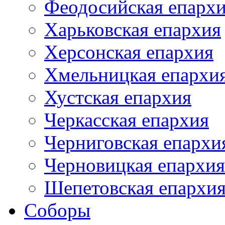
Феодосийская епарх
Харьковская епархия
Херсонская епархия
Хмельницкая епархи
Хустская епархия
Черкасская епархия
Черниговская епархи
Черновицкая епархия
Шепетовская епархи
Соборы