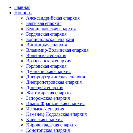
Главная
Новости
Александрийская епархия
Балтская епархия
Белоцерковская епархия
Бердянская епархия
Бориспольская епархия
Винницкая епархия
Владимир-Волынская епархия
Волынская епархия
Вознесенская епархия
Горловская епархия
Джанкойская епархия
Днепродзержинская епархия
Днепропетровская епархия
Донецкая епархия
Житомирская епархия
Запорожская епархия
Ивано-Франковская епархия
Изюмская епархия
Каменец-Подольская епархия
Киевская епархия
Кировоградская епархия
Конотопская епархия