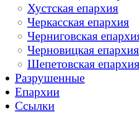
Хустская епархия
Черкасская епархия
Черниговская епархи
Черновицкая епархия
Шепетовская епархи
Разрушенные
Епархии
Ссылки