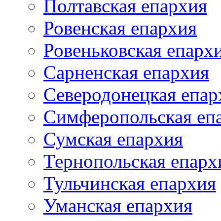
Полтавская епархия
Ровенская епархия
Ровеньковская епарх
Сарненская епархия
Северодонецкая епар
Симферопольская еп
Сумская епархия
Тернопольская епарх
Тульчинская епархия
Уманская епархия