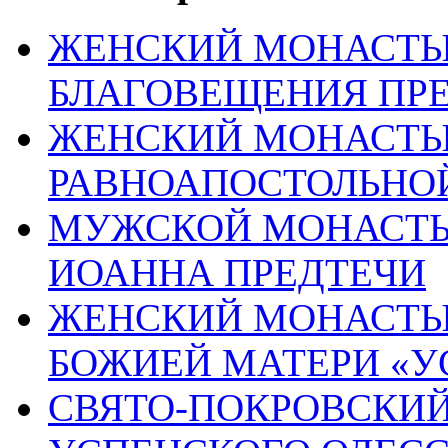
ЖЕНСКИЙ МОНАСТЫР
БЛАГОВЕЩЕНИЯ ПР
ЖЕНСКИЙ МОНАСТЫР
РАВНОАПОСТОЛЬНОЙ
МУЖСКОЙ МОНАСТЫР
ИОАННА ПРЕДТЕЧИ
ЖЕНСКИЙ МОНАСТЫР
БОЖИЕЙ МАТЕРИ «
СВЯТО-ПОКРОВСКИЙ