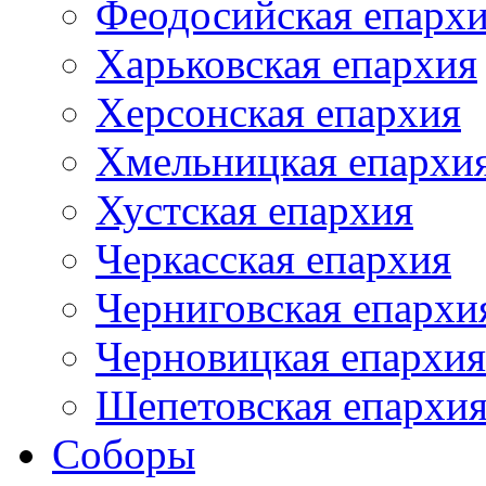
Феодосийская епарх
Харьковская епархия
Херсонская епархия
Хмельницкая епархи
Хустская епархия
Черкасская епархия
Черниговская епархи
Черновицкая епархия
Шепетовская епархи
Соборы