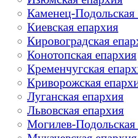
Каменец-Подольская
Киевская епархия
Кировоградская епар
Конотопская епархия
Кременчугская епарх
Криворожская епарх
Луганская епархия
Львовская епархия
Могилев-Подольская
Мукачевская епархия