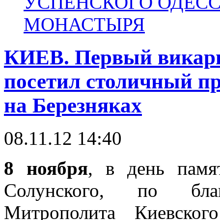
УСПЕНСКОГО ОДЕС
МОНАСТЫРЯ
КИЕВ. Первый викар
посетил столичный пр
на Березняках
08.11.12 14:40
8 ноября
, в день памя
Солунского, по благ
Митрополита Киевског