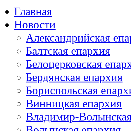
Главная
Новости
Александрийская епа
Балтская епархия
Белоцерковская епар
Бердянская епархия
Бориспольская епарх
Винницкая епархия
Владимир-Волынская
Волынская епархия