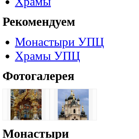
Храмы
Рекомендуем
Монастыри УПЦ
Храмы УПЦ
Фотогалерея
Монастыри