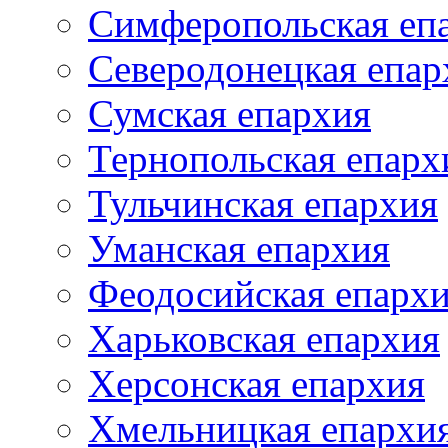
Симферопольская еп
Северодонецкая епар
Сумская епархия
Тернопольская епарх
Тульчинская епархия
Уманская епархия
Феодосийская епарх
Харьковская епархия
Херсонская епархия
Хмельницкая епархи