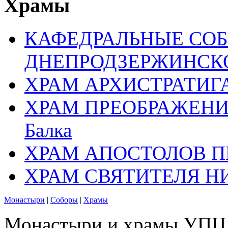
Храмы
КАФЕДРАЛЬНЫЕ СО
ДНЕПРОДЗЕРЖИНСК
ХРАМ АРХИСТРАТИГ
ХРАМ ПРЕОБРАЖЕНИЯ 
Балка
ХРАМ АПОСТОЛОВ П
ХРАМ СВЯТИТЕЛЯ Н
Монастыри
|
Соборы
|
Храмы
Монастыри и храмы УПЦ.