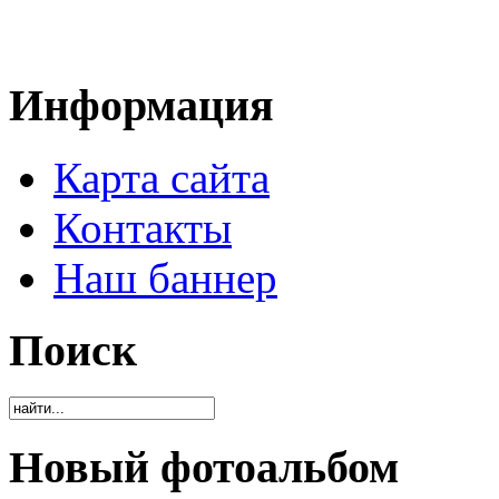
Информация
Карта сайта
Контакты
Наш баннер
Поиск
Новый фотоальбом