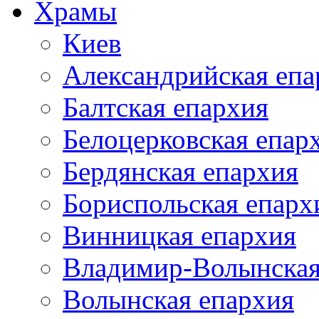
Храмы
Киев
Александрийская епа
Балтская епархия
Белоцерковская епар
Бердянская епархия
Бориспольская епарх
Винницкая епархия
Владимир-Волынская
Волынская епархия