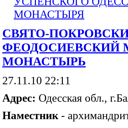
УСПЕНСКОГО ОДЕС
МОНАСТЫРЯ
СВЯТО-ПОКРОВСКИ
ФЕОДОСИЕВСКИЙ
МОНАСТЫРЬ
27.11.10 22:11
Адрес:
Одесская обл., г.Ба
Наместник
- архимандри