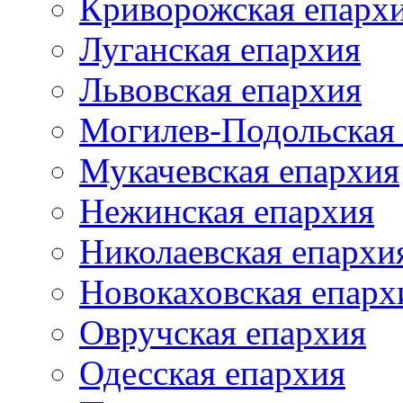
Криворожская епарх
Луганская епархия
Львовская епархия
Могилев-Подольская
Мукачевская епархия
Нежинская епархия
Николаевская епархи
Новокаховская епарх
Овручская епархия
Одесская епархия