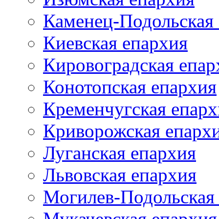
Каменец-Подольская
Киевская епархия
Кировоградская епар
Конотопская епархия
Кременчугская епарх
Криворожская епарх
Луганская епархия
Львовская епархия
Могилев-Подольская
Мукачевская епархия