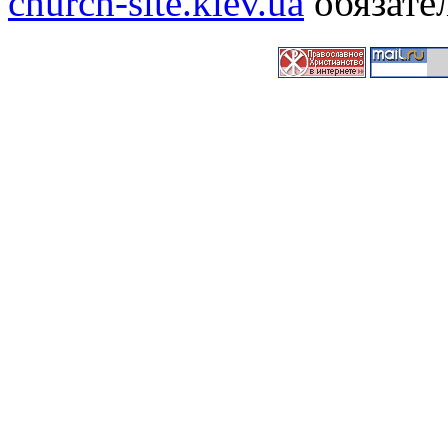
church-site.kiev.ua
обязате