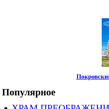
Покровски
Популярное
ХРАМ ПРЕОБРАЖЕНИЯ 