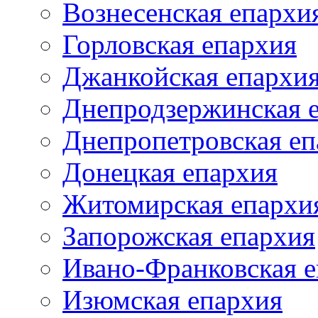
Вознесенская епархи
Горловская епархия
Джанкойская епархи
Днепродзержинская 
Днепропетровская еп
Донецкая епархия
Житомирская епархи
Запорожская епархия
Ивано-Франковская 
Изюмская епархия