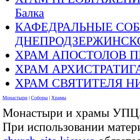
Балка
КАФЕДРАЛЬНЫЕ СО
ДНЕПРОДЗЕРЖИНСК
ХРАМ АПОСТОЛОВ П
ХРАМ АРХИСТРАТИГ
ХРАМ СВЯТИТЕЛЯ Н
Монастыри
|
Соборы
|
Храмы
Монастыри и храмы УПЦ.
При использовании матери