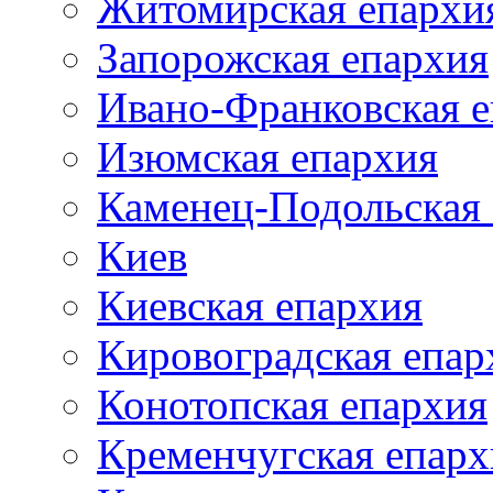
Житомирская епархи
Запорожская епархия
Ивано-Франковская 
Изюмская епархия
Каменец-Подольская
Киев
Киевская епархия
Кировоградская епар
Конотопская епархия
Кременчугская епарх