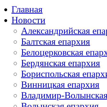
Главная
Новости
Александрийская епа
Балтская епархия
Белоцерковская епар
Бердянская епархия
Бориспольская епарх
Винницкая епархия
Владимир-Волынская
Волынская епархия