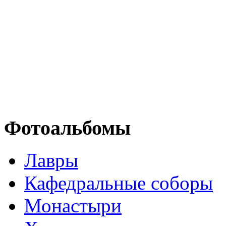
Фотоальбомы
Лавры
Кафедральные соборы
Монастыри