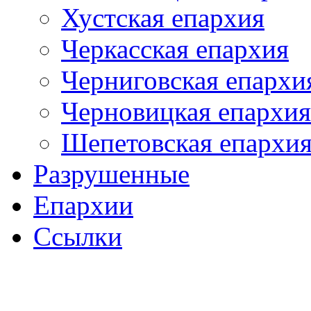
Хустская епархия
Черкасская епархия
Черниговская епархи
Черновицкая епархия
Шепетовская епархи
Разрушенные
Епархии
Ссылки