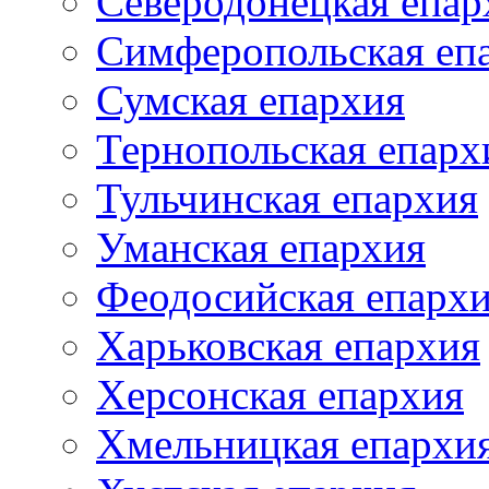
Северодонецкая епар
Симферопольская еп
Сумская епархия
Тернопольская епарх
Тульчинская епархия
Уманская епархия
Феодосийская епарх
Харьковская епархия
Херсонская епархия
Хмельницкая епархи