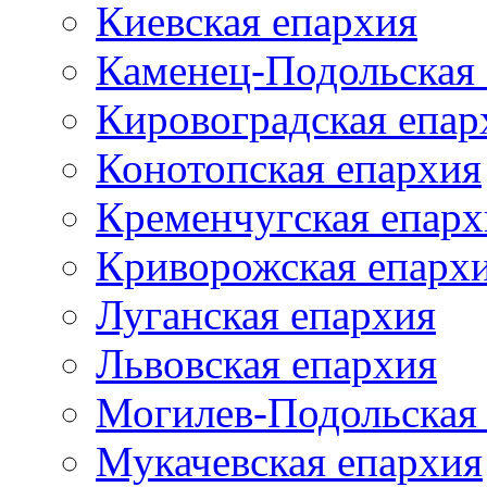
Киевская епархия
Каменец-Подольская
Кировоградская епар
Конотопская епархия
Кременчугская епарх
Криворожская епарх
Луганская епархия
Львовская епархия
Могилев-Подольская
Мукачевская епархия