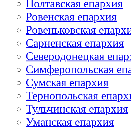
Полтавская епархия
Ровенская епархия
Ровеньковская епарх
Сарненская епархия
Северодонецкая епар
Симферопольская еп
Сумская епархия
Тернопольская епарх
Тульчинская епархия
Уманская епархия