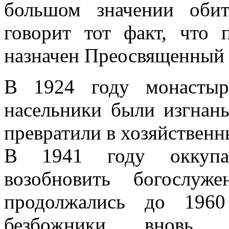
большом значении оби
говорит тот факт, что
назначен Преосвященный 
В 1924 году монастыр
насельники были изгнаны
превратили в хозяйственн
В 1941 году оккупац
возобновить богослуж
продолжались до 1960
безбожники вновь 