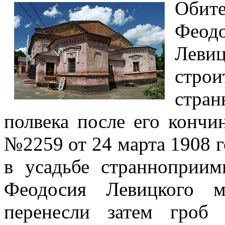
Обит
Фео
Леви
стро
стра
полвека после его конч
№2259 от 24 марта 1908 г
в усадьбе странноприи
Феодосия Левицкого м
перенесли затем гроб