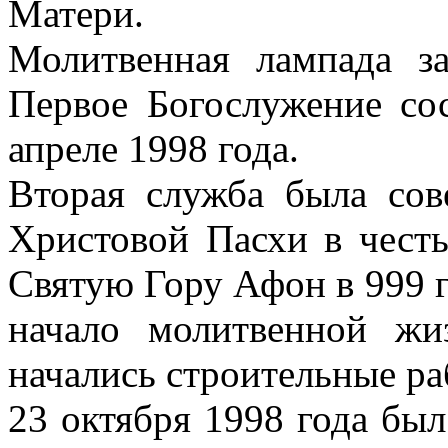
Матери.
Молитвенная лампада з
Первое Богослужение со
апреле 1998 года.
Вторая служба была сов
Христовой Пасхи в честь
Святую Гору Афон в 999 г
начало молитвенной ж
начались строительные ра
23 октября 1998 года был