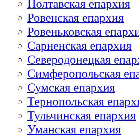
Полтавская епархия
Ровенская епархия
Ровеньковская епарх
Сарненская епархия
Северодонецкая епар
Симферопольская еп
Сумская епархия
Тернопольская епарх
Тульчинская епархия
Уманская епархия