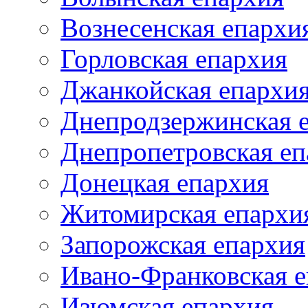
Вознесенская епархи
Горловская епархия
Джанкойская епархи
Днепродзержинская 
Днепропетровская еп
Донецкая епархия
Житомирская епархи
Запорожская епархия
Ивано-Франковская 
Изюмская епархия