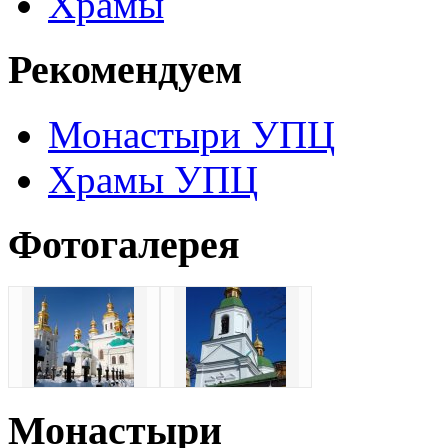
Храмы
Рекомендуем
Монастыри УПЦ
Храмы УПЦ
Фотогалерея
Монастыри