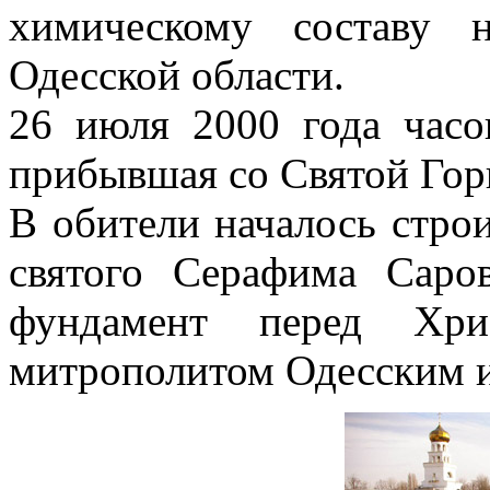
химическому составу 
Одесской области.
26 июля 2000 года часо
прибывшая со Святой Го
В обители началось строи
святого Серафима Саро
фундамент перед Хри
митрополитом Одесским 