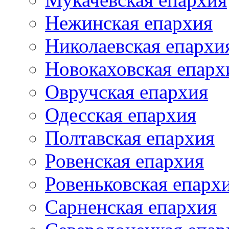
Нежинская епархия
Николаевская епархи
Новокаховская епарх
Овручская епархия
Одесская епархия
Полтавская епархия
Ровенская епархия
Ровеньковская епарх
Сарненская епархия