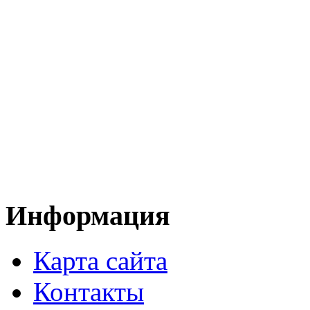
Информация
Карта сайта
Контакты