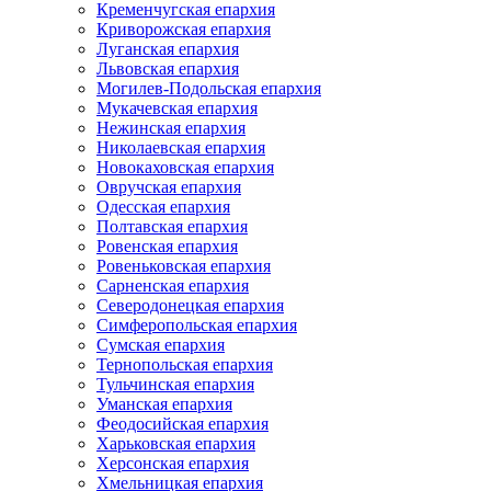
Кременчугская епархия
Криворожская епархия
Луганская епархия
Львовская епархия
Могилев-Подольская епархия
Мукачевская епархия
Нежинская епархия
Николаевская епархия
Новокаховская епархия
Овручская епархия
Одесская епархия
Полтавская епархия
Ровенская епархия
Ровеньковская епархия
Сарненская епархия
Северодонецкая епархия
Симферопольская епархия
Сумская епархия
Тернопольская епархия
Тульчинская епархия
Уманская епархия
Феодосийская епархия
Харьковская епархия
Херсонская епархия
Хмельницкая епархия