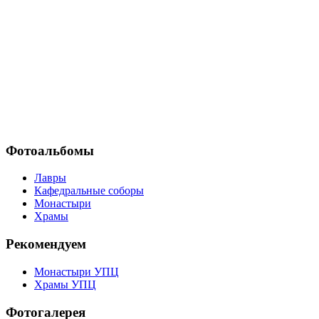
Фотоальбомы
Лавры
Кафедральные соборы
Монастыри
Храмы
Рекомендуем
Монастыри УПЦ
Храмы УПЦ
Фотогалерея