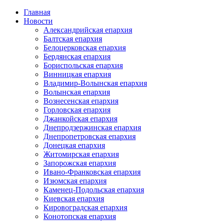
Главная
Новости
Александрийская епархия
Балтская епархия
Белоцерковская епархия
Бердянская епархия
Бориспольская епархия
Винницкая епархия
Владимир-Волынская епархия
Волынская епархия
Вознесенская епархия
Горловская епархия
Джанкойская епархия
Днепродзержинская епархия
Днепропетровская епархия
Донецкая епархия
Житомирская епархия
Запорожская епархия
Ивано-Франковская епархия
Изюмская епархия
Каменец-Подольская епархия
Киевская епархия
Кировоградская епархия
Конотопская епархия