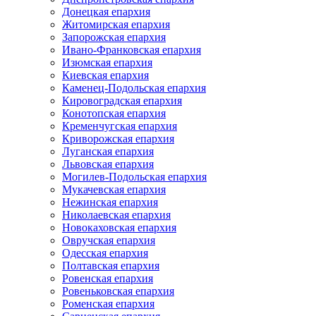
Донецкая епархия
Житомирская епархия
Запорожская епархия
Ивано-Франковская епархия
Изюмская епархия
Киевская епархия
Каменец-Подольская епархия
Кировоградская епархия
Конотопская епархия
Кременчугская епархия
Криворожская епархия
Луганская епархия
Львовская епархия
Могилев-Подольская епархия
Мукачевская епархия
Нежинская епархия
Николаевская епархия
Новокаховская епархия
Овручская епархия
Одесская епархия
Полтавская епархия
Ровенская епархия
Ровеньковская епархия
Роменская епархия