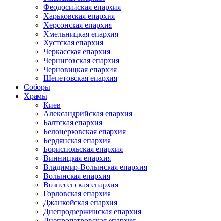
Феодосийская епархия
Харьковская епархия
Херсонская епархия
Хмельницкая епархия
Хустская епархия
Черкасская епархия
Черниговская епархия
Черновицкая епархия
Шепетовская епархия
Соборы
Храмы
Киев
Александрийская епархия
Балтская епархия
Белоцерковская епархия
Бердянская епархия
Бориспольская епархия
Винницкая епархия
Владимир-Волынская епархия
Волынская епархия
Вознесенская епархия
Горловская епархия
Джанкойская епархия
Днепродзержинская епархия
Днепропетровская епархия