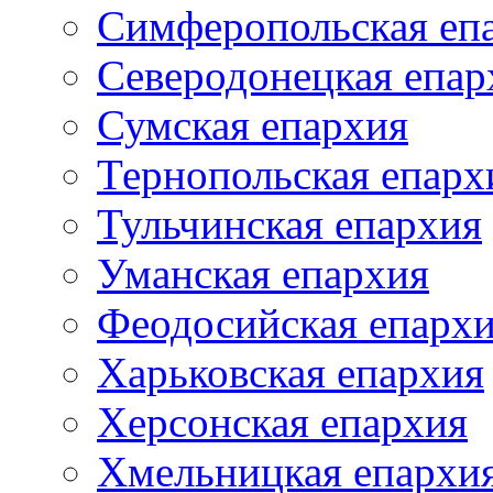
Симферопольская еп
Северодонецкая епар
Сумская епархия
Тернопольская епарх
Тульчинская епархия
Уманская епархия
Феодосийская епарх
Харьковская епархия
Херсонская епархия
Хмельницкая епархи