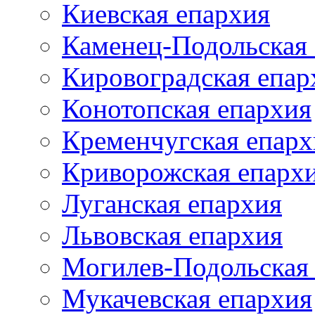
Киевская епархия
Каменец-Подольская
Кировоградская епар
Конотопская епархия
Кременчугская епарх
Криворожская епарх
Луганская епархия
Львовская епархия
Могилев-Подольская
Мукачевская епархия