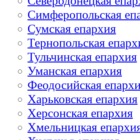
Северодонецкая епар
Симферопольская еп
Сумская епархия
Тернопольская епарх
Тульчинская епархия
Уманская епархия
Феодосийская епарх
Харьковская епархия
Херсонская епархия
Хмельницкая епархи