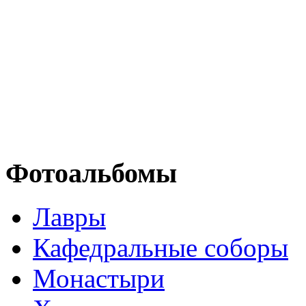
Фотоальбомы
Лавры
Кафедральные соборы
Монастыри