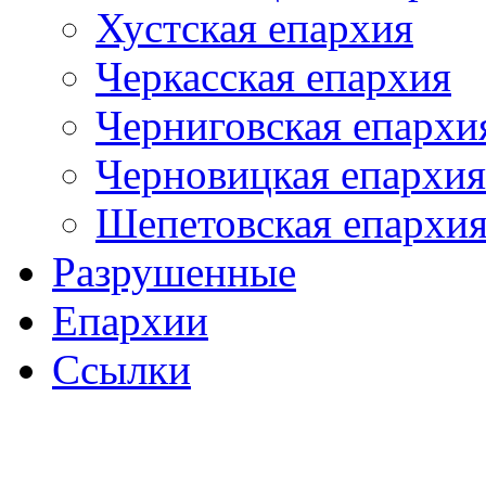
Хустская епархия
Черкасская епархия
Черниговская епархи
Черновицкая епархия
Шепетовская епархи
Разрушенные
Епархии
Ссылки