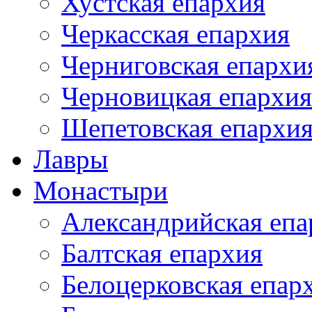
Хустская епархия
Черкасская епархия
Черниговская епархи
Черновицкая епархия
Шепетовская епархи
Лавры
Монастыри
Александрийская епа
Балтская епархия
Белоцерковская епар