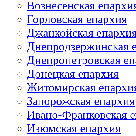
Вознесенская епархи
Горловская епархия
Джанкойская епархи
Днепродзержинская 
Днепропетровская еп
Донецкая епархия
Житомирская епархи
Запорожская епархия
Ивано-Франковская 
Изюмская епархия