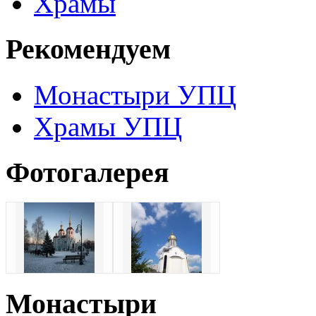
Храмы
Рекомендуем
Монастыри УПЦ
Храмы УПЦ
Фотогалерея
Монастыри