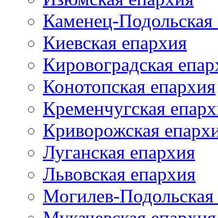
Каменец-Подольская
Киевская епархия
Кировоградская епар
Конотопская епархия
Кременчугская епарх
Криворожская епарх
Луганская епархия
Львовская епархия
Могилев-Подольская
Мукачевская епархия