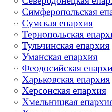
Северодонецкая епар
Симферопольская еп
Сумская епархия
Тернопольская епарх
Тульчинская епархия
Уманская епархия
Феодосийская епарх
Харьковская епархия
Херсонская епархия
Хмельницкая епархи