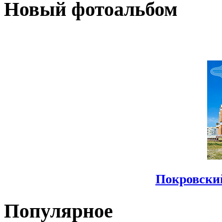
Новый фотоальбом
Покровски
Популярное