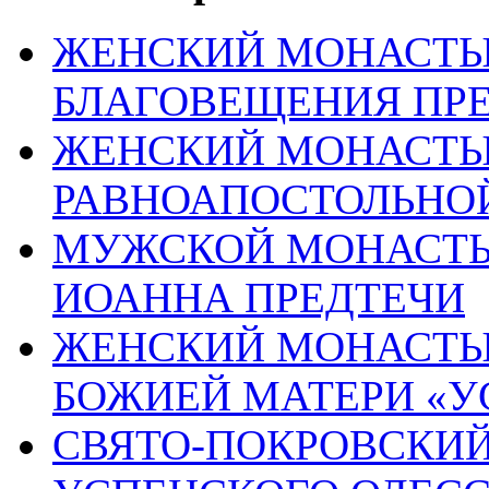
ЖЕНСКИЙ МОНАСТЫР
БЛАГОВЕЩЕНИЯ ПР
ЖЕНСКИЙ МОНАСТЫР
РАВНОАПОСТОЛЬНОЙ
МУЖСКОЙ МОНАСТЫР
ИОАННА ПРЕДТЕЧИ
ЖЕНСКИЙ МОНАСТЫР
БОЖИЕЙ МАТЕРИ «
СВЯТО-ПОКРОВСКИЙ