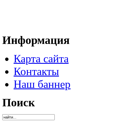
Информация
Карта сайта
Контакты
Наш баннер
Поиск