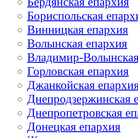
Бердянская епархия
Бориспольская епарх
Винницкая епархия
Волынская епархия
Владимир-Волынская
Горловская епархия
Джанкойская епархи
Днепродзержинская 
Днепропетровская еп
Донецкая епархия