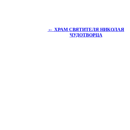
←
ХРАМ СВЯТИТЕЛЯ НИКОЛАЯ
ЧУДОТВОРЦА