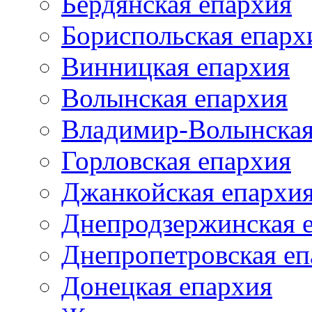
Бердянская епархия
Бориспольская епарх
Винницкая епархия
Волынская епархия
Владимир-Волынская
Горловская епархия
Джанкойская епархи
Днепродзержинская 
Днепропетровская еп
Донецкая епархия