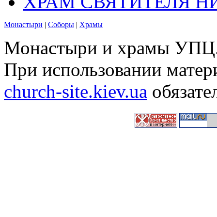
ХРАМ СВЯТИТЕЛЯ Н
Монастыри
|
Соборы
|
Храмы
Монастыри и храмы УПЦ.
При использовании матери
church-site.kiev.ua
обязате