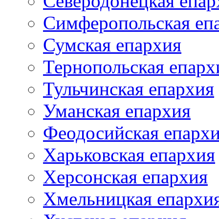
Северодонецкая епар
Симферопольская еп
Сумская епархия
Тернопольская епарх
Тульчинская епархия
Уманская епархия
Феодосийская епарх
Харьковская епархия
Херсонская епархия
Хмельницкая епархи