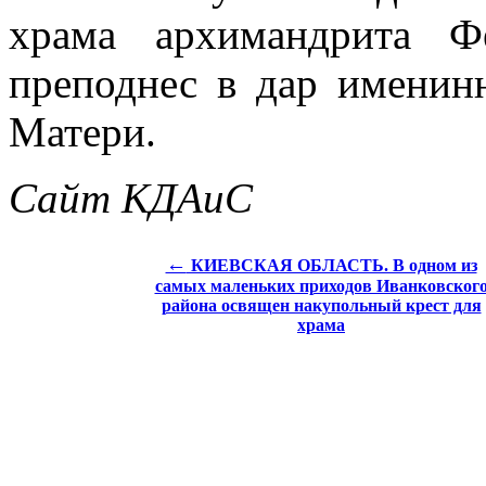
храма архимандрита Ф
преподнес в дар именин
Матери.
Сайт КДАиС
←
КИЕВСКАЯ ОБЛАСТЬ. В одном из
самых маленьких приходов Иванковског
района освящен накупольный крест для
храма