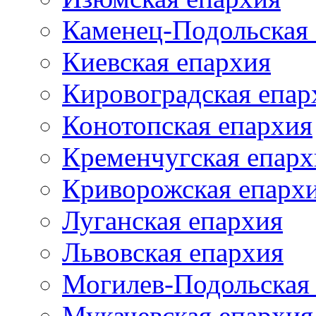
Каменец-Подольская
Киевская епархия
Кировоградская епар
Конотопская епархия
Кременчугская епарх
Криворожская епарх
Луганская епархия
Львовская епархия
Могилев-Подольская
Мукачевская епархия