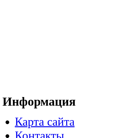
Информация
Карта сайта
Контакты