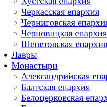
Хустская епархия
Черкасская епархия
Черниговская епархи
Черновицкая епархия
Шепетовская епархи
Лавры
Монастыри
Александрийская епа
Балтская епархия
Белоцерковская епар