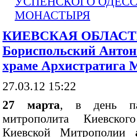
УСПЕНСКОГО ОДЕС
МОНАСТЫРЯ
КИЕВСКАЯ ОБЛАСТЬ.
Бориспольский Антон
храме Архистратига М
27.03.12 15:22
27 марта
, в день па
митрополита Киевског
Киевской Митрополии