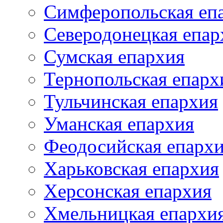
Симферопольская еп
Северодонецкая епар
Сумская епархия
Тернопольская епарх
Тульчинская епархия
Уманская епархия
Феодосийская епарх
Харьковская епархия
Херсонская епархия
Хмельницкая епархи