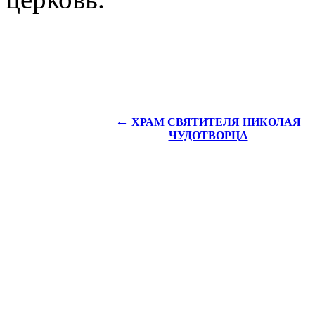
←
ХРАМ СВЯТИТЕЛЯ НИКОЛАЯ
ЧУДОТВОРЦА