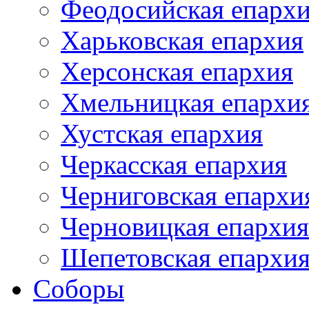
Феодосийская епарх
Харьковская епархия
Херсонская епархия
Хмельницкая епархи
Хустская епархия
Черкасская епархия
Черниговская епархи
Черновицкая епархия
Шепетовская епархи
Соборы