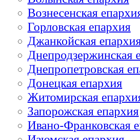
Вознесенская епархи
Горловская епархия
Джанкойская епархи
Днепродзержинская 
Днепропетровская еп
Донецкая епархия
Житомирская епархи
Запорожская епархия
Ивано-Франковская 
Изюмская епархия