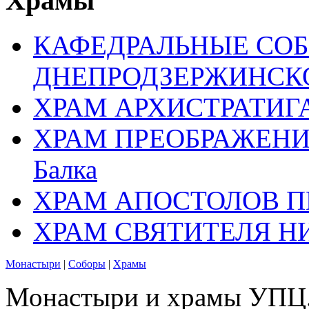
Храмы
КАФЕДРАЛЬНЫЕ СО
ДНЕПРОДЗЕРЖИНСК
ХРАМ АРХИСТРАТИГ
ХРАМ ПРЕОБРАЖЕНИЯ 
Балка
ХРАМ АПОСТОЛОВ П
ХРАМ СВЯТИТЕЛЯ Н
Монастыри
|
Соборы
|
Храмы
Монастыри и храмы УПЦ.