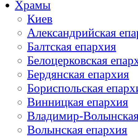
Храмы
Киев
Александрийская епа
Балтская епархия
Белоцерковская епар
Бердянская епархия
Бориспольская епарх
Винницкая епархия
Владимир-Волынская
Волынская епархия