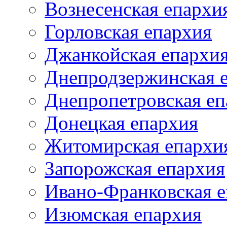
Вознесенская епархи
Горловская епархия
Джанкойская епархи
Днепродзержинская 
Днепропетровская еп
Донецкая епархия
Житомирская епархи
Запорожская епархия
Ивано-Франковская 
Изюмская епархия