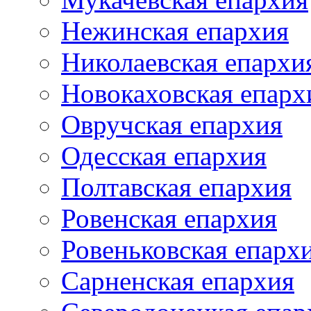
Нежинская епархия
Николаевская епархи
Новокаховская епарх
Овручская епархия
Одесская епархия
Полтавская епархия
Ровенская епархия
Ровеньковская епарх
Сарненская епархия