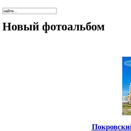
Новый фотоальбом
Покровски