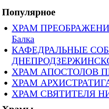
Популярное
ХРАМ ПРЕОБРАЖЕНИЯ 
Балка
КАФЕДРАЛЬНЫЕ СО
ДНЕПРОДЗЕРЖИНСК
ХРАМ АПОСТОЛОВ П
ХРАМ АРХИСТРАТИГ
ХРАМ СВЯТИТЕЛЯ Н