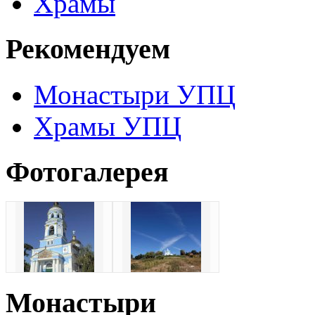
Храмы
Рекомендуем
Монастыри УПЦ
Храмы УПЦ
Фотогалерея
Монастыри