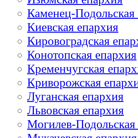
Каменец-Подольская
Киевская епархия
Кировоградская епар
Конотопская епархия
Кременчугская епарх
Криворожская епарх
Луганская епархия
Львовская епархия
Могилев-Подольская
Мукачевская епархия