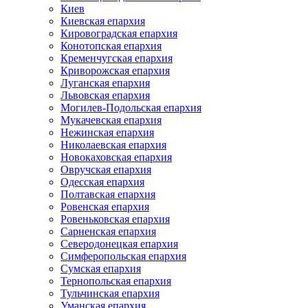
Киев
Киевская епархия
Кировоградская епархия
Конотопская епархия
Кременчугская епархия
Криворожская епархия
Луганская епархия
Львовская епархия
Могилев-Подольская епархия
Мукачевская епархия
Нежинская епархия
Николаевская епархия
Новокаховская епархия
Овручская епархия
Одесская епархия
Полтавская епархия
Ровенская епархия
Ровеньковская епархия
Сарненская епархия
Северодонецкая епархия
Симферопольская епархия
Сумская епархия
Тернопольская епархия
Тульчинская епархия
Уманская епархия