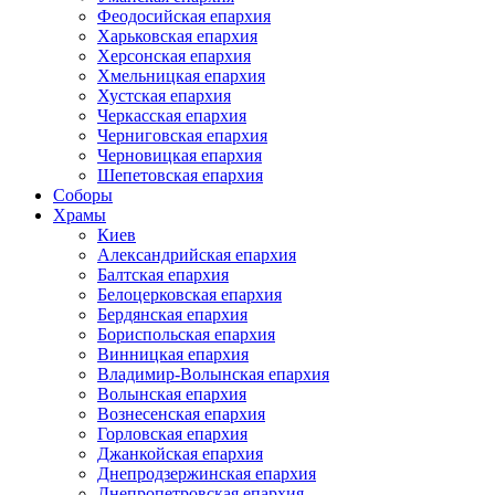
Феодосийская епархия
Харьковская епархия
Херсонская епархия
Хмельницкая епархия
Хустская епархия
Черкасская епархия
Черниговская епархия
Черновицкая епархия
Шепетовская епархия
Соборы
Храмы
Киев
Александрийская епархия
Балтская епархия
Белоцерковская епархия
Бердянская епархия
Бориспольская епархия
Винницкая епархия
Владимир-Волынская епархия
Волынская епархия
Вознесенская епархия
Горловская епархия
Джанкойская епархия
Днепродзержинская епархия
Днепропетровская епархия