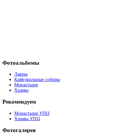
Фотоальбомы
Лавры
Кафедральные соборы
Монастыри
Храмы
Рекомендуем
Монастыри УПЦ
Храмы УПЦ
Фотогалерея