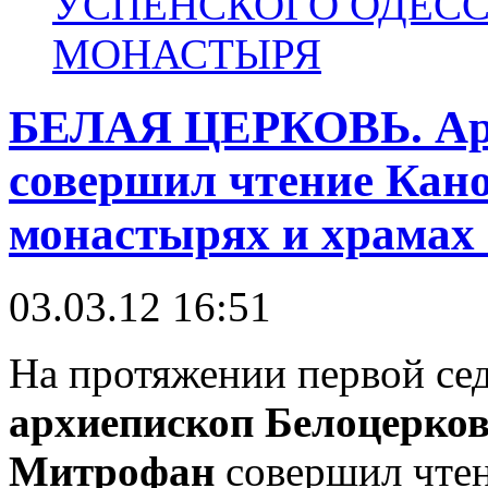
УСПЕНСКОГО ОДЕС
МОНАСТЫРЯ
БЕЛАЯ ЦЕРКОВЬ. Ар
совершил чтение Кано
монастырях и храмах
03.03.12 16:51
На протяжении первой се
архиепископ Белоцерков
Митрофан
совершил чтен