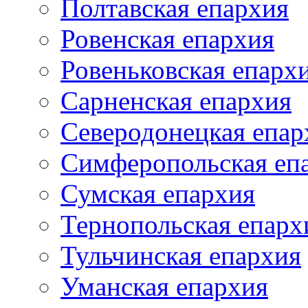
Полтавская епархия
Ровенская епархия
Ровеньковская епарх
Сарненская епархия
Северодонецкая епар
Симферопольская еп
Сумская епархия
Тернопольская епарх
Тульчинская епархия
Уманская епархия