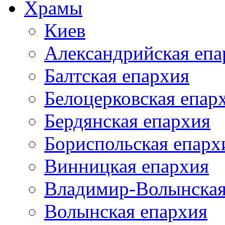
Храмы
Киев
Александрийская епа
Балтская епархия
Белоцерковская епар
Бердянская епархия
Бориспольская епарх
Винницкая епархия
Владимир-Волынская
Волынская епархия