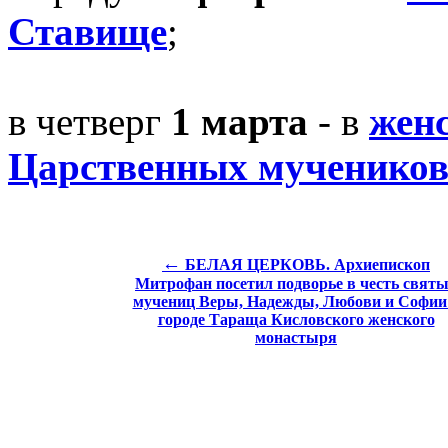
Ставище
;
в четверг
1 марта
- в
жен
Царственных мучеников 
←
БЕЛАЯ ЦЕРКОВЬ. Архиепископ
Митрофан посетил подворье в честь свят
мучениц Веры, Надежды, Любови и Софии
городе Тараща Кисловского женского
монастыря