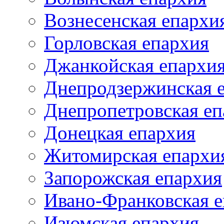
Вознесенская епархи
Горловская епархия
Джанкойская епархи
Днепродзержинская 
Днепропетровская еп
Донецкая епархия
Житомирская епархи
Запорожская епархия
Ивано-Франковская 
Изюмская епархия