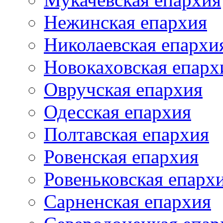
Нежинская епархия
Николаевская епархи
Новокаховская епарх
Овручская епархия
Одесская епархия
Полтавская епархия
Ровенская епархия
Ровеньковская епарх
Сарненская епархия