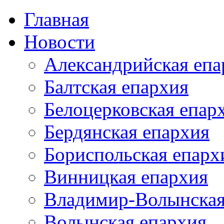
Главная
Новости
Александрийская епа
Балтская епархия
Белоцерковская епар
Бердянская епархия
Бориспольская епарх
Винницкая епархия
Владимир-Волынская
Волынская епархия