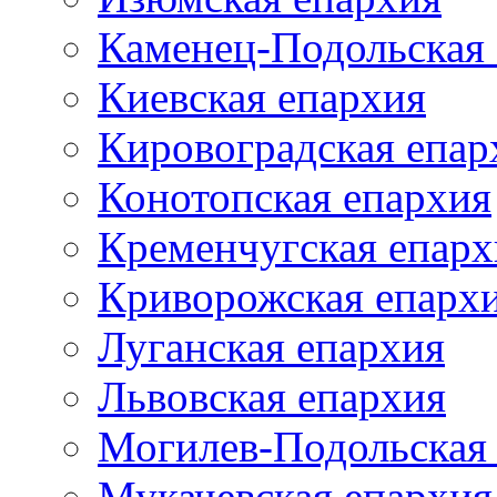
Каменец-Подольская
Киевская епархия
Кировоградская епар
Конотопская епархия
Кременчугская епарх
Криворожская епарх
Луганская епархия
Львовская епархия
Могилев-Подольская
Мукачевская епархия