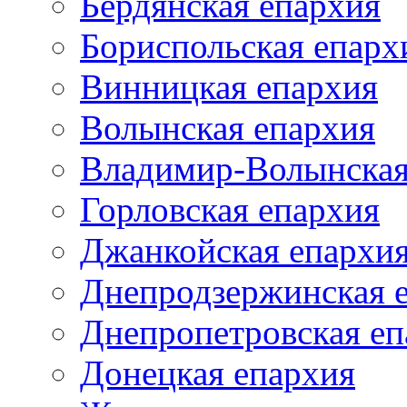
Бердянская епархия
Бориспольская епарх
Винницкая епархия
Волынская епархия
Владимир-Волынская
Горловская епархия
Джанкойская епархи
Днепродзержинская 
Днепропетровская еп
Донецкая епархия