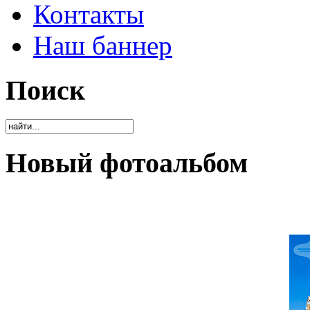
Контакты
Наш баннер
Поиск
Новый фотоальбом