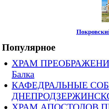
Покровски
Популярное
ХРАМ ПРЕОБРАЖЕНИЯ 
Балка
КАФЕДРАЛЬНЫЕ СО
ДНЕПРОДЗЕРЖИНСК
ХРАМ АПОСТОЛОВ П