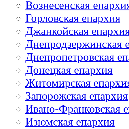
Вознесенская епархи
Горловская епархия
Джанкойская епархи
Днепродзержинская 
Днепропетровская еп
Донецкая епархия
Житомирская епархи
Запорожская епархия
Ивано-Франковская 
Изюмская епархия