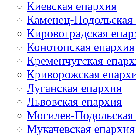
Киевская епархия
Каменец-Подольская
Кировоградская епар
Конотопская епархия
Кременчугская епарх
Криворожская епарх
Луганская епархия
Львовская епархия
Могилев-Подольская
Мукачевская епархия