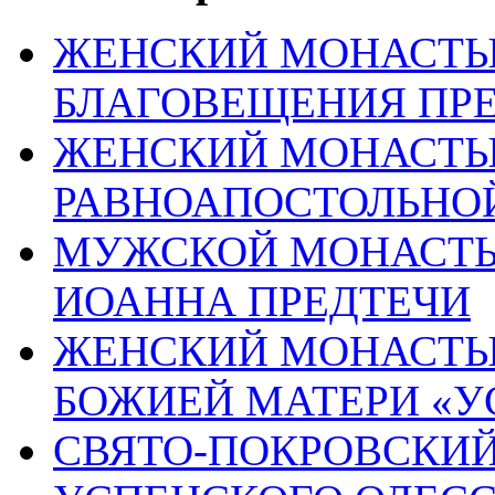
ЖЕНСКИЙ МОНАСТЫР
БЛАГОВЕЩЕНИЯ ПР
ЖЕНСКИЙ МОНАСТЫР
РАВНОАПОСТОЛЬНОЙ
МУЖСКОЙ МОНАСТЫР
ИОАННА ПРЕДТЕЧИ
ЖЕНСКИЙ МОНАСТЫР
БОЖИЕЙ МАТЕРИ «
СВЯТО-ПОКРОВСКИЙ