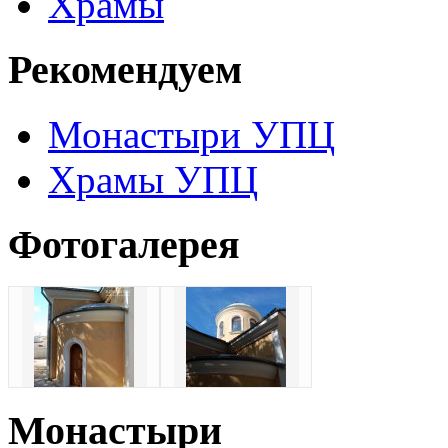
Храмы
Рекомендуем
Монастыри УПЦ
Храмы УПЦ
Фотогалерея
Монастыри