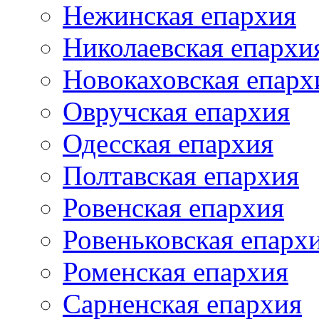
Нежинская епархия
Николаевская епархи
Новокаховская епарх
Овручская епархия
Одесская епархия
Полтавская епархия
Ровенская епархия
Ровеньковская епарх
Роменская епархия
Сарненская епархия