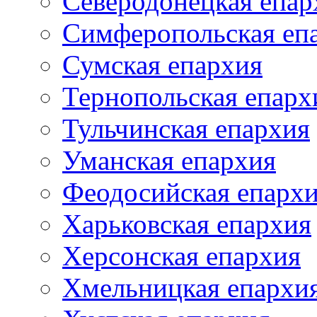
Северодонецкая епар
Симферопольская еп
Сумская епархия
Тернопольская епарх
Тульчинская епархия
Уманская епархия
Феодосийская епарх
Харьковская епархия
Херсонская епархия
Хмельницкая епархи