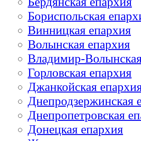
Бердянская епархия
Бориспольская епарх
Винницкая епархия
Волынская епархия
Владимир-Волынская
Горловская епархия
Джанкойская епархи
Днепродзержинская 
Днепропетровская еп
Донецкая епархия