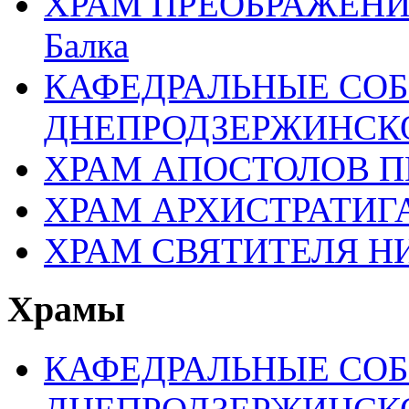
ХРАМ ПРЕОБРАЖЕНИЯ 
Балка
КАФЕДРАЛЬНЫЕ СО
ДНЕПРОДЗЕРЖИНСК
ХРАМ АПОСТОЛОВ П
ХРАМ АРХИСТРАТИГ
ХРАМ СВЯТИТЕЛЯ Н
Храмы
КАФЕДРАЛЬНЫЕ СО