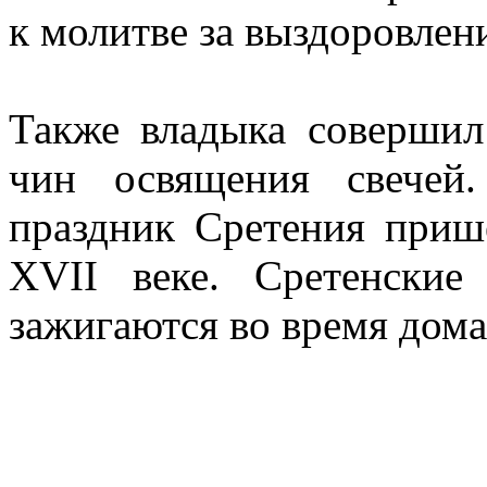
к молитве за выздоровле
Также владыка совершил
чин освящения свечей
праздник Сретения приш
ХVII веке. Сретенские
зажигаются во время дом