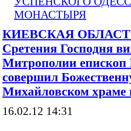
УСПЕНСКОГО ОДЕС
МОНАСТЫРЯ
КИЕВСКАЯ ОБЛАСТЬ.
Сретения Господня в
Митрополии епископ
совершил Божественн
Михайловском храме 
16.02.12 14:31