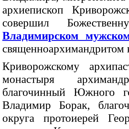
архиепископ Криворож
совершил Божеств
Владимирском мужском
священноархимандритом к
Криворожскому архипа
монастыря архиманд
благочинный Южного го
Владимир Борак, благо
округа протоиерей Геор