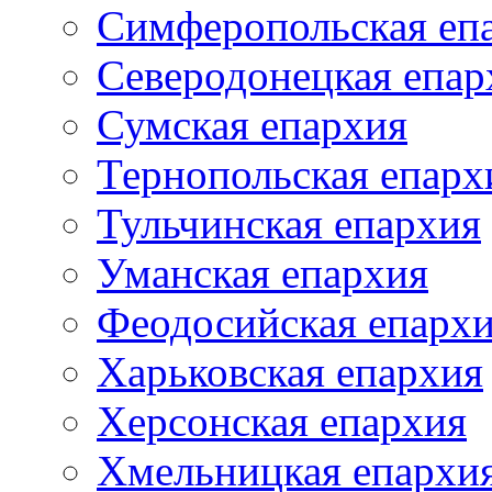
Симферопольская еп
Северодонецкая епар
Сумская епархия
Тернопольская епарх
Тульчинская епархия
Уманская епархия
Феодосийская епарх
Харьковская епархия
Херсонская епархия
Хмельницкая епархи