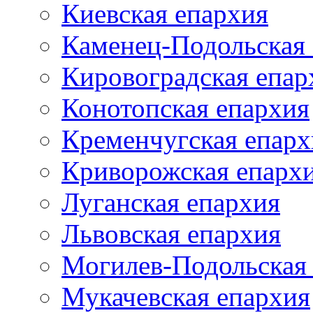
Киевская епархия
Каменец-Подольская
Кировоградская епар
Конотопская епархия
Кременчугская епарх
Криворожская епарх
Луганская епархия
Львовская епархия
Могилев-Подольская
Мукачевская епархия