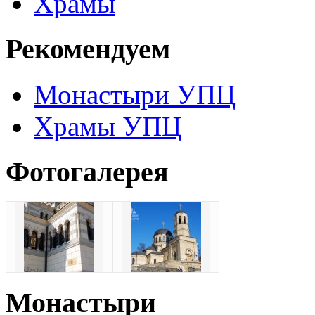
Храмы
Рекомендуем
Монастыри УПЦ
Храмы УПЦ
Фотогалерея
Монастыри