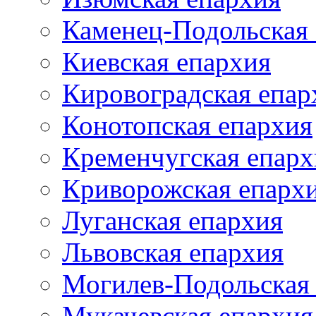
Каменец-Подольская
Киевская епархия
Кировоградская епар
Конотопская епархия
Кременчугская епарх
Криворожская епарх
Луганская епархия
Львовская епархия
Могилев-Подольская
Мукачевская епархия