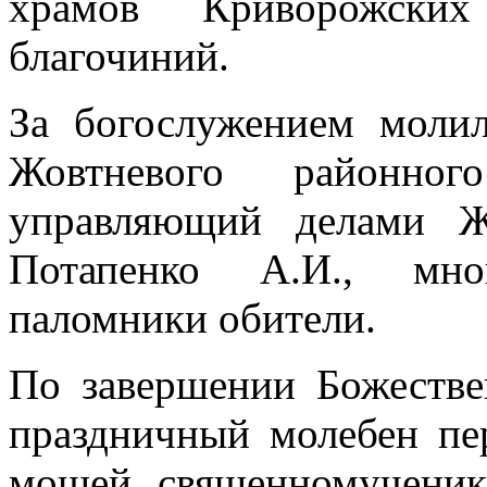
храмов Криворожски
благочиний.
За богослужением молил
Жовтневого районно
управляющий делами Ж
Потапенко А.И., мно
паломники обители.
По завершении Божеств
праздничный молебен пе
мощей священномученик