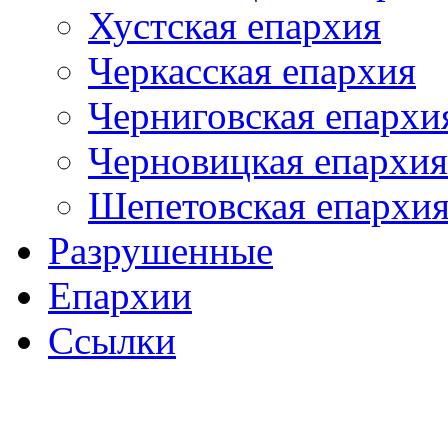
Хустская епархия
Черкасская епархия
Черниговская епархи
Черновицкая епархия
Шепетовская епархи
Разрушенные
Епархии
Ссылки