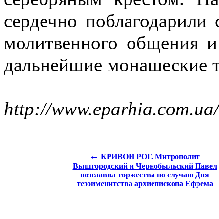
сердечно поблагодарили 
молитвенного общения и
дальнейшие монашеские 
http://www.eparhia.com.ua/
←
КРИВОЙ РОГ. Митрополит
Вышгородский и Чернобыльский Павел
возглавил торжества по случаю Дня
тезоименитства архиепископа Ефрема