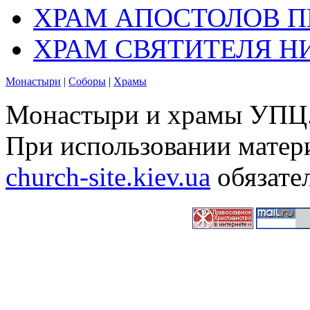
ХРАМ АПОСТОЛОВ П
ХРАМ СВЯТИТЕЛЯ Н
Монастыри
|
Соборы
|
Храмы
Монастыри и храмы УПЦ.
При использовании матери
church-site.kiev.ua
обязате