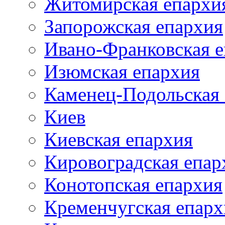
Житомирская епархи
Запорожская епархия
Ивано-Франковская 
Изюмская епархия
Каменец-Подольская
Киев
Киевская епархия
Кировоградская епар
Конотопская епархия
Кременчугская епарх