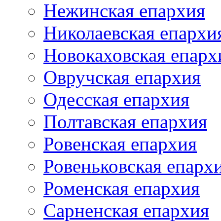
Нежинская епархия
Николаевская епархи
Новокаховская епарх
Овручская епархия
Одесская епархия
Полтавская епархия
Ровенская епархия
Ровеньковская епарх
Роменская епархия
Сарненская епархия