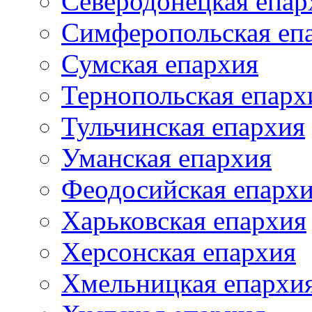
Северодонецкая епар
Симферопольская еп
Сумская епархия
Тернопольская епарх
Тульчинская епархия
Уманская епархия
Феодосийская епарх
Харьковская епархия
Херсонская епархия
Хмельницкая епархи