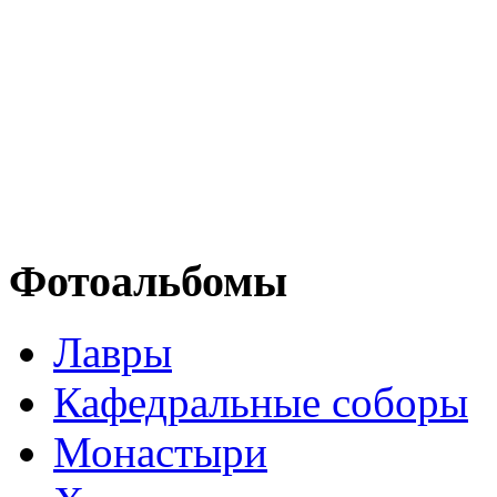
Фотоальбомы
Лавры
Кафедральные соборы
Монастыри