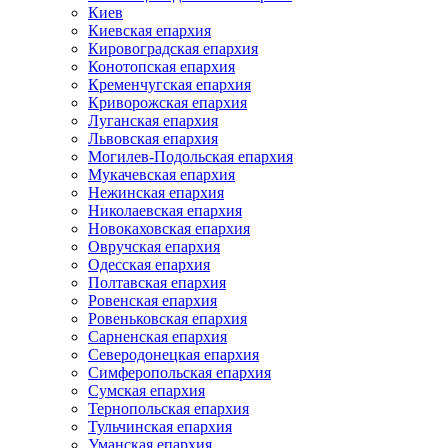
Киев
Киевская епархия
Кировоградская епархия
Конотопская епархия
Кременчугская епархия
Криворожская епархия
Луганская епархия
Львовская епархия
Могилев-Подольская епархия
Мукачевская епархия
Нежинская епархия
Николаевская епархия
Новокаховская епархия
Овручская епархия
Одесская епархия
Полтавская епархия
Ровенская епархия
Ровеньковская епархия
Сарненская епархия
Северодонецкая епархия
Симферопольская епархия
Сумская епархия
Тернопольская епархия
Тульчинская епархия
Уманская епархия