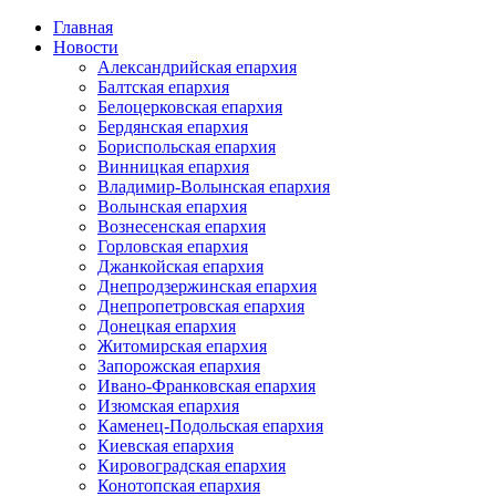
Главная
Новости
Александрийская епархия
Балтская епархия
Белоцерковская епархия
Бердянская епархия
Бориспольская епархия
Винницкая епархия
Владимир-Волынская епархия
Волынская епархия
Вознесенская епархия
Горловская епархия
Джанкойская епархия
Днепродзержинская епархия
Днепропетровская епархия
Донецкая епархия
Житомирская епархия
Запорожская епархия
Ивано-Франковская епархия
Изюмская епархия
Каменец-Подольская епархия
Киевская епархия
Кировоградская епархия
Конотопская епархия