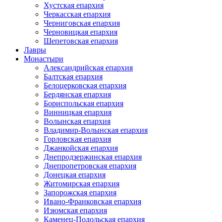
Хустская епархия
Черкасская епархия
Черниговская епархия
Черновицкая епархия
Шепетовская епархия
Лавры
Монастыри
Александрийская епархия
Балтская епархия
Белоцерковская епархия
Бердянская епархия
Бориспольская епархия
Винницкая епархия
Волынская епархия
Владимир-Волынская епархия
Горловская епархия
Джанкойская епархия
Днепродзержинская епархия
Днепропетровская епархия
Донецкая епархия
Житомирская епархия
Запорожская епархия
Ивано-Франковская епархия
Изюмская епархия
Каменец-Подольская епархия