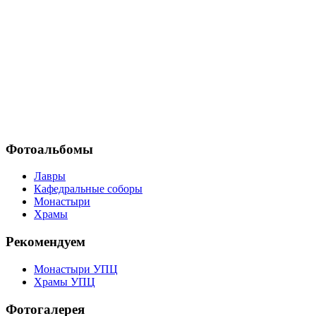
Фотоальбомы
Лавры
Кафедральные соборы
Монастыри
Храмы
Рекомендуем
Монастыри УПЦ
Храмы УПЦ
Фотогалерея