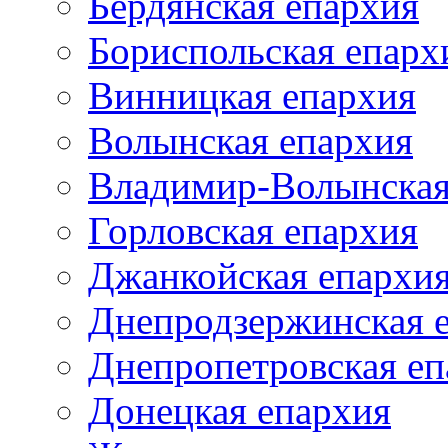
Бердянская епархия
Бориспольская епарх
Винницкая епархия
Волынская епархия
Владимир-Волынская
Горловская епархия
Джанкойская епархи
Днепродзержинская 
Днепропетровская еп
Донецкая епархия