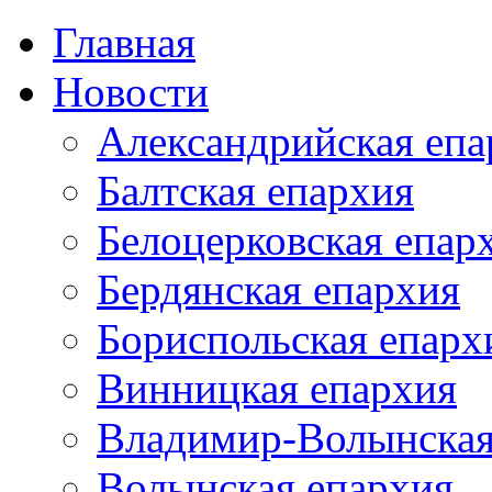
Главная
Новости
Александрийская епа
Балтская епархия
Белоцерковская епар
Бердянская епархия
Бориспольская епарх
Винницкая епархия
Владимир-Волынская
Волынская епархия