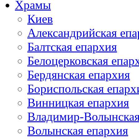
Храмы
Киев
Александрийская епа
Балтская епархия
Белоцерковская епар
Бердянская епархия
Бориспольская епарх
Винницкая епархия
Владимир-Волынская
Волынская епархия