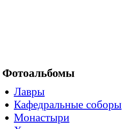
Фотоальбомы
Лавры
Кафедральные соборы
Монастыри