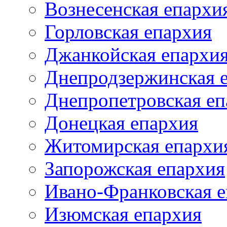
Вознесенская епархи
Горловская епархия
Джанкойская епархи
Днепродзержинская 
Днепропетровская еп
Донецкая епархия
Житомирская епархи
Запорожская епархия
Ивано-Франковская 
Изюмская епархия