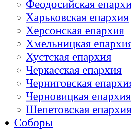
Феодосийская епарх
Харьковская епархия
Херсонская епархия
Хмельницкая епархи
Хустская епархия
Черкасская епархия
Черниговская епархи
Черновицкая епархия
Шепетовская епархи
Соборы