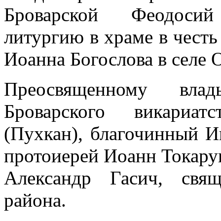
Броварской Феодосий
литургию в храме в честь 
Иоанна Богослова в селе 
Преосвященному влад
Броварского викариат
(Пухкан), благочинный И
протоиерей Иоанн Токарук
Александр Гасич, свящ
района.