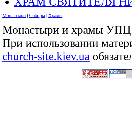
ХРАМ СВЯТИТЕЛЯ Н
Монастыри
|
Соборы
|
Храмы
Монастыри и храмы УПЦ.
При использовании матери
church-site.kiev.ua
обязате