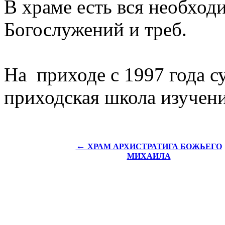
В храме есть вся необход
Богослужений и треб.
На приходе с 1997 года с
приходская школа изучени
←
ХРАМ АРХИСТРАТИГА БОЖЬЕГО
МИХАИЛА