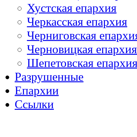
Хустская епархия
Черкасская епархия
Черниговская епархи
Черновицкая епархия
Шепетовская епархи
Разрушенные
Епархии
Ссылки