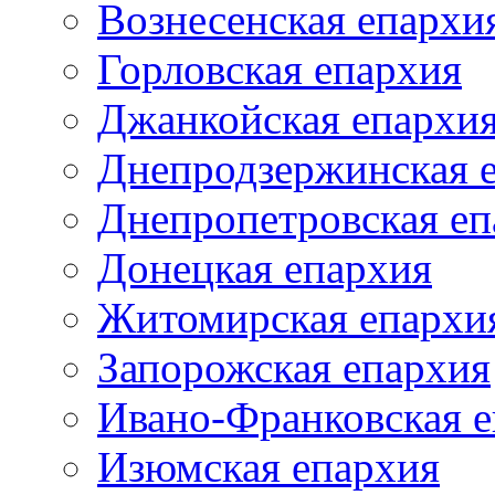
Вознесенская епархи
Горловская епархия
Джанкойская епархи
Днепродзержинская 
Днепропетровская еп
Донецкая епархия
Житомирская епархи
Запорожская епархия
Ивано-Франковская 
Изюмская епархия