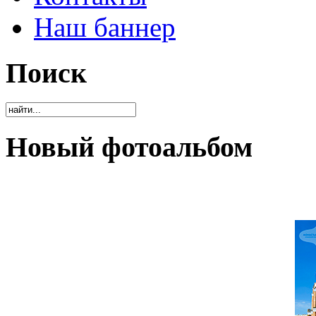
Наш баннер
Поиск
Новый фотоальбом