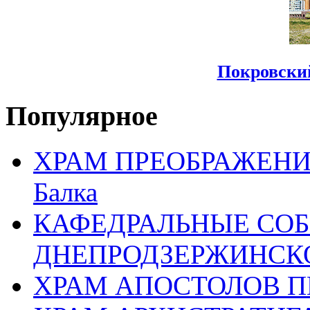
Покровски
Популярное
ХРАМ ПРЕОБРАЖЕНИЯ 
Балка
КАФЕДРАЛЬНЫЕ СО
ДНЕПРОДЗЕРЖИНСК
ХРАМ АПОСТОЛОВ П