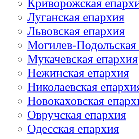
Криворожская епарх
Луганская епархия
Львовская епархия
Могилев-Подольская
Мукачевская епархия
Нежинская епархия
Николаевская епархи
Новокаховская епарх
Овручская епархия
Одесская епархия