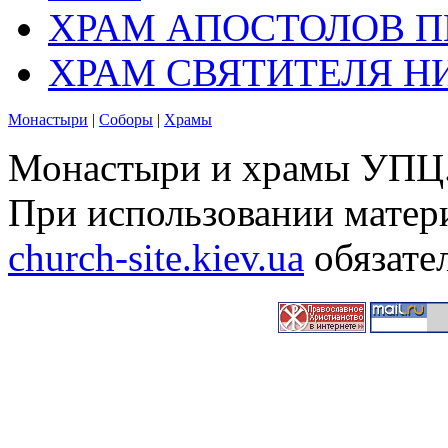
ХРАМ АПОСТОЛОВ П
ХРАМ СВЯТИТЕЛЯ Н
Монастыри
|
Соборы
|
Храмы
Монастыри и храмы УПЦ.
При использовании матери
church-site.kiev.ua
обязате