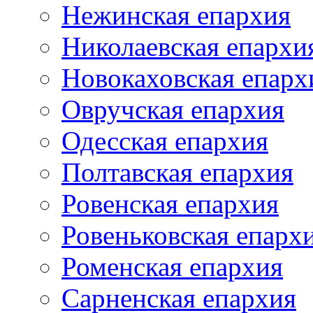
Нежинская епархия
Николаевская епархи
Новокаховская епарх
Овручская епархия
Одесская епархия
Полтавская епархия
Ровенская епархия
Ровеньковская епарх
Роменская епархия
Сарненская епархия