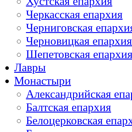
Хустская епархия
Черкасская епархия
Черниговская епархи
Черновицкая епархия
Шепетовская епархи
Лавры
Монастыри
Александрийская епа
Балтская епархия
Белоцерковская епар