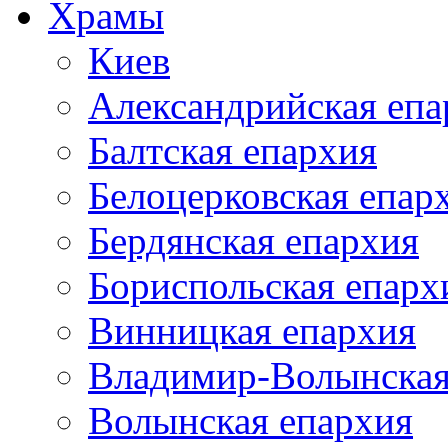
Храмы
Киев
Александрийская епа
Балтская епархия
Белоцерковская епар
Бердянская епархия
Бориспольская епарх
Винницкая епархия
Владимир-Волынская
Волынская епархия