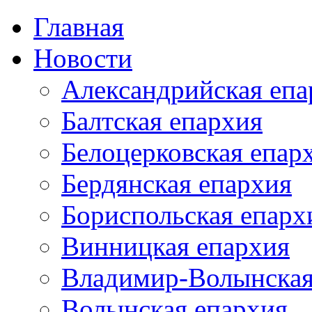
Главная
Новости
Александрийская епа
Балтская епархия
Белоцерковская епар
Бердянская епархия
Бориспольская епарх
Винницкая епархия
Владимир-Волынская
Волынская епархия