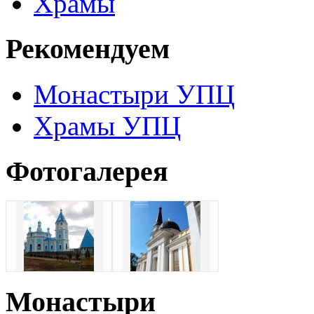
Храмы
Рекомендуем
Монастыри УПЦ
Храмы УПЦ
Фотогалерея
Монастыри