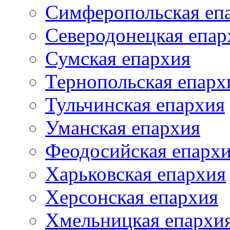
Симферопольская еп
Северодонецкая епар
Сумская епархия
Тернопольская епарх
Тульчинская епархия
Уманская епархия
Феодосийская епарх
Харьковская епархия
Херсонская епархия
Хмельницкая епархи