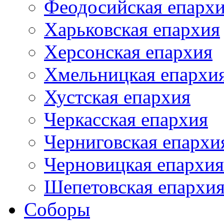
Феодосийская епарх
Харьковская епархия
Херсонская епархия
Хмельницкая епархи
Хустская епархия
Черкасская епархия
Черниговская епархи
Черновицкая епархия
Шепетовская епархи
Соборы