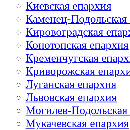
Киевская епархия
Каменец-Подольская
Кировоградская епар
Конотопская епархия
Кременчугская епарх
Криворожская епарх
Луганская епархия
Львовская епархия
Могилев-Подольская
Мукачевская епархия