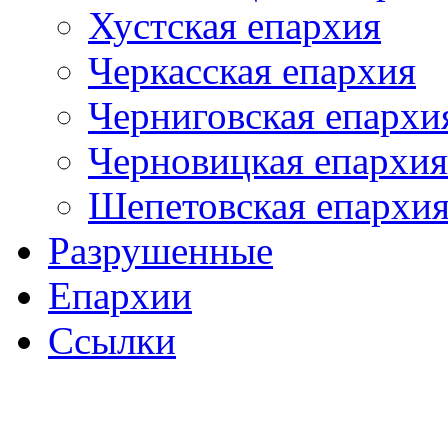
Хустская епархия
Черкасская епархия
Черниговская епархи
Черновицкая епархия
Шепетовская епархи
Разрушенные
Епархии
Ссылки