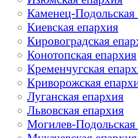
Каменец-Подольская
Киевская епархия
Кировоградская епар
Конотопская епархия
Кременчугская епарх
Криворожская епарх
Луганская епархия
Львовская епархия
Могилев-Подольская
Мукачевская епархия