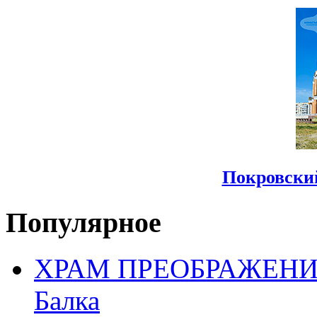
Покровски
Популярное
ХРАМ ПРЕОБРАЖЕНИЯ 
Балка