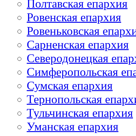
Полтавская епархия
Ровенская епархия
Ровеньковская епарх
Сарненская епархия
Северодонецкая епар
Симферопольская еп
Сумская епархия
Тернопольская епарх
Тульчинская епархия
Уманская епархия