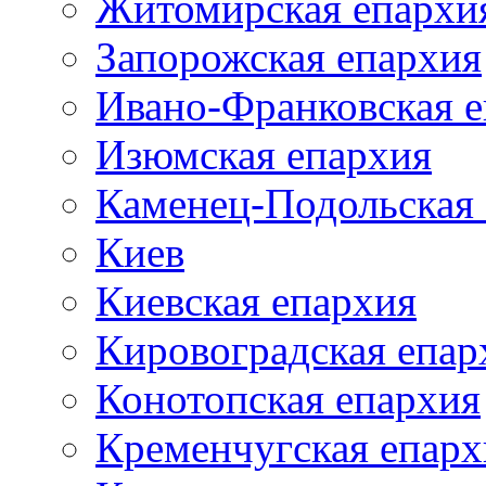
Житомирская епархи
Запорожская епархия
Ивано-Франковская 
Изюмская епархия
Каменец-Подольская
Киев
Киевская епархия
Кировоградская епар
Конотопская епархия
Кременчугская епарх