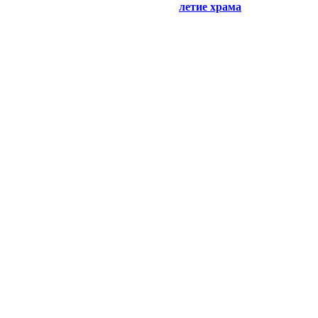
летие храма