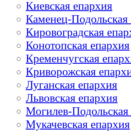
Киевская епархия
Каменец-Подольская
Кировоградская епар
Конотопская епархия
Кременчугская епарх
Криворожская епарх
Луганская епархия
Львовская епархия
Могилев-Подольская
Мукачевская епархия