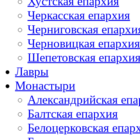
Хустская епархия
Черкасская епархия
Черниговская епархи
Черновицкая епархия
Шепетовская епархи
Лавры
Монастыри
Александрийская епа
Балтская епархия
Белоцерковская епар