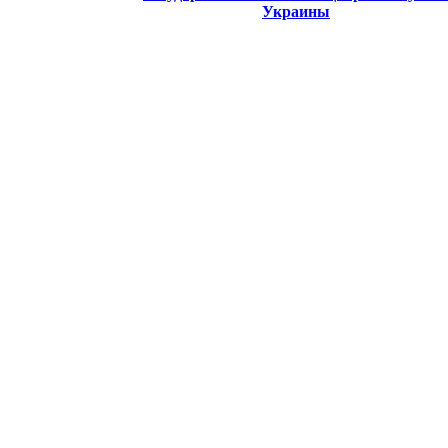
Украины