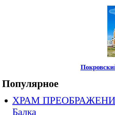
Покровски
Популярное
ХРАМ ПРЕОБРАЖЕНИЯ 
Балка