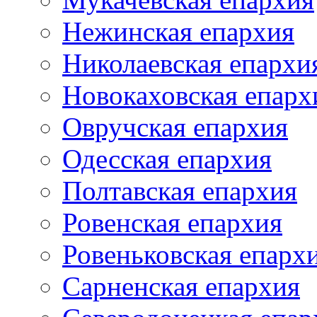
Нежинская епархия
Николаевская епархи
Новокаховская епарх
Овручская епархия
Одесская епархия
Полтавская епархия
Ровенская епархия
Ровеньковская епарх
Сарненская епархия