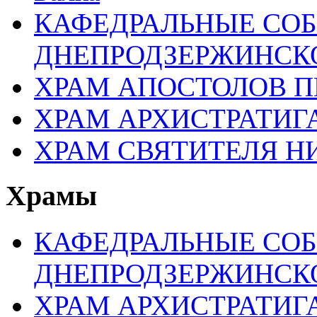
КАФЕДРАЛЬНЫЕ СО
ДНЕПРОДЗЕРЖИНСК
ХРАМ АПОСТОЛОВ П
ХРАМ АРХИСТРАТИГ
ХРАМ СВЯТИТЕЛЯ Н
Храмы
КАФЕДРАЛЬНЫЕ СО
ДНЕПРОДЗЕРЖИНСК
ХРАМ АРХИСТРАТИГ