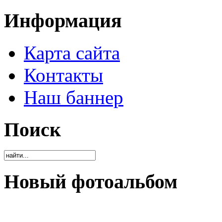
Информация
Карта сайта
Контакты
Наш баннер
Поиск
Новый фотоальбом