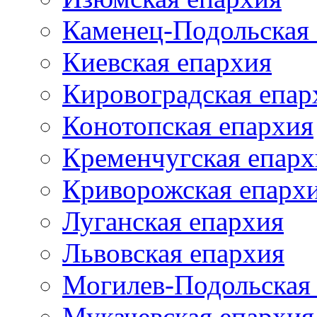
Каменец-Подольская
Киевская епархия
Кировоградская епар
Конотопская епархия
Кременчугская епарх
Криворожская епарх
Луганская епархия
Львовская епархия
Могилев-Подольская
Мукачевская епархия