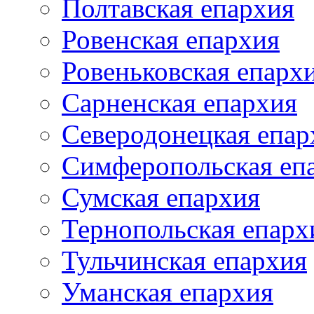
Полтавская епархия
Ровенская епархия
Ровеньковская епарх
Сарненская епархия
Северодонецкая епар
Симферопольская еп
Сумская епархия
Тернопольская епарх
Тульчинская епархия
Уманская епархия