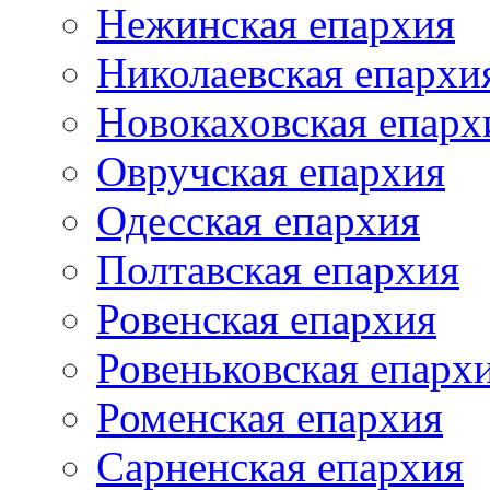
Нежинская епархия
Николаевская епархи
Новокаховская епарх
Овручская епархия
Одесская епархия
Полтавская епархия
Ровенская епархия
Ровеньковская епарх
Роменская епархия
Сарненская епархия