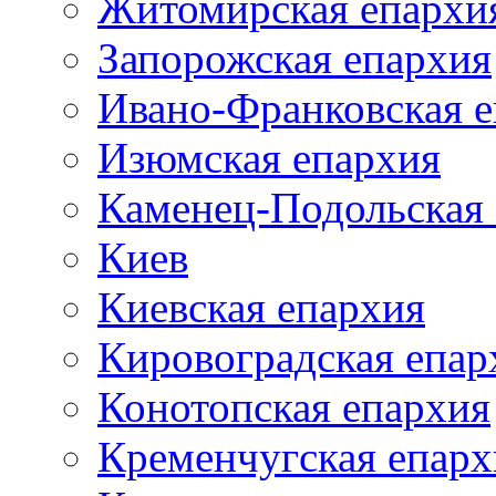
Житомирская епархи
Запорожская епархия
Ивано-Франковская 
Изюмская епархия
Каменец-Подольская
Киев
Киевская епархия
Кировоградская епар
Конотопская епархия
Кременчугская епарх