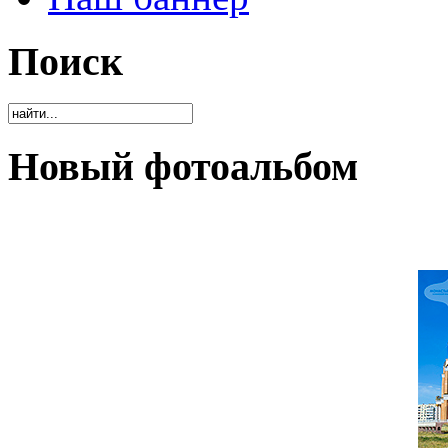
Поиск
Новый фотоальбом