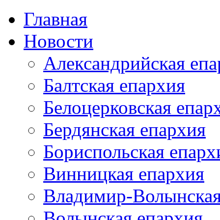
Главная
Новости
Александрийская епа
Балтская епархия
Белоцерковская епар
Бердянская епархия
Бориспольская епарх
Винницкая епархия
Владимир-Волынская
Волынская епархия