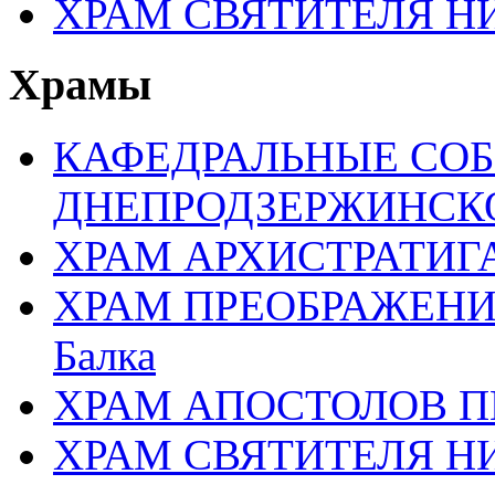
ХРАМ СВЯТИТЕЛЯ Н
Храмы
КАФЕДРАЛЬНЫЕ СО
ДНЕПРОДЗЕРЖИНСК
ХРАМ АРХИСТРАТИГ
ХРАМ ПРЕОБРАЖЕНИЯ 
Балка
ХРАМ АПОСТОЛОВ П
ХРАМ СВЯТИТЕЛЯ Н