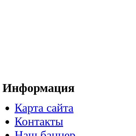
Информация
Карта сайта
Контакты
Наш баннер