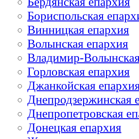
Бердянская епархия
Бориспольская епарх
Винницкая епархия
Волынская епархия
Владимир-Волынская
Горловская епархия
Джанкойская епархи
Днепродзержинская 
Днепропетровская еп
Донецкая епархия