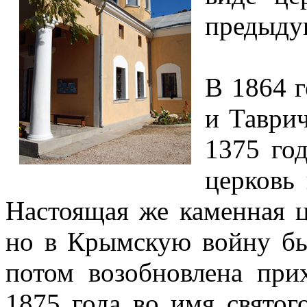
предыдущ
В 1864 
и Таври
1375 го
церковь
Настоящая же каменная ц
но в Крымскую войну бы
потом возобновлена пр
1875 года во имя святог