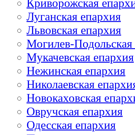
Криворожская епарх
Луганская епархия
Львовская епархия
Могилев-Подольская
Мукачевская епархия
Нежинская епархия
Николаевская епархи
Новокаховская епарх
Овручская епархия
Одесская епархия