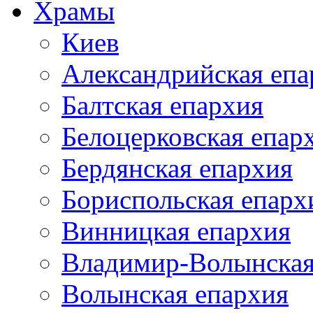
Храмы
Киев
Александрийская епа
Балтская епархия
Белоцерковская епар
Бердянская епархия
Бориспольская епарх
Винницкая епархия
Владимир-Волынская
Волынская епархия