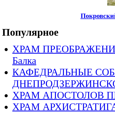
Покровски
Популярное
ХРАМ ПРЕОБРАЖЕНИЯ 
Балка
КАФЕДРАЛЬНЫЕ СО
ДНЕПРОДЗЕРЖИНСК
ХРАМ АПОСТОЛОВ П
ХРАМ АРХИСТРАТИГ