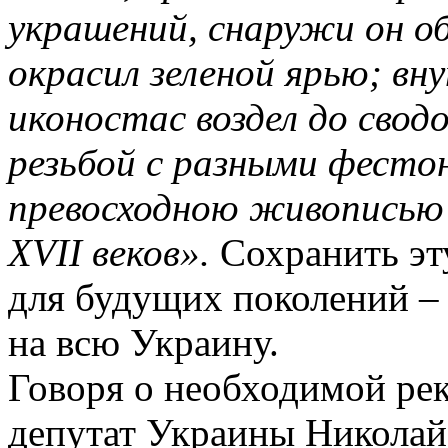
украшений, снаружи он об
окрасил зеленой ярью; вн
иконостас воздел до сводо
резьбой с разными фесто
превосходною живописью 
XVII веков».
Сохранить эт
для будущих поколений –
на всю Украину.
Говоря о необходимой ре
депутат Украины Николай