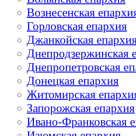
Вознесенская епархи
Горловская епархия
Джанкойская епархи
Днепродзержинская 
Днепропетровская еп
Донецкая епархия
Житомирская епархи
Запорожская епархия
Ивано-Франковская 
Изюмская епархия