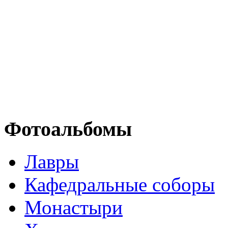
Фотоальбомы
Лавры
Кафедральные соборы
Монастыри