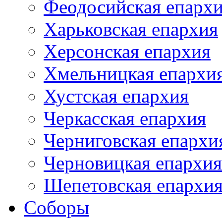
Феодосийская епарх
Харьковская епархия
Херсонская епархия
Хмельницкая епархи
Хустская епархия
Черкасская епархия
Черниговская епархи
Черновицкая епархия
Шепетовская епархи
Соборы