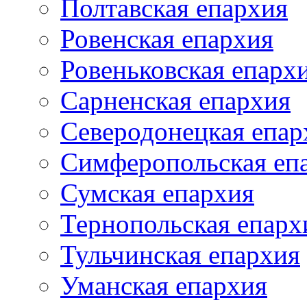
Полтавская епархия
Ровенская епархия
Ровеньковская епарх
Сарненская епархия
Северодонецкая епар
Симферопольская еп
Сумская епархия
Тернопольская епарх
Тульчинская епархия
Уманская епархия