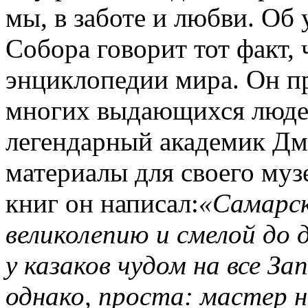
мы, в заботе и любви. Об
Собора говорит тот факт, 
энциклопедии мира. Он пр
многих выдающихся людей
легендарный академик Дм
материалы для своего муз
книг он написал:
«Самарск
великолепию и смелой до 
у казаков чудом на все З
однако, проста: мастер не