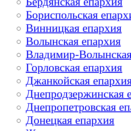
Бердянская епархия
Бориспольская епарх
Винницкая епархия
Волынская епархия
Владимир-Волынская
Горловская епархия
Джанкойская епархи
Днепродзержинская 
Днепропетровская еп
Донецкая епархия