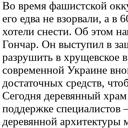
Во время фашистской окк
его едва не взорвали, а в 
хотели снести. Об этом н
Гончар. Он выступил в за
разрушить в хрущевское в
современной Украине вно
достаточных средств, что
Сегодня деревянный храм
поддержке специалистов –
деревянной архитектуры 