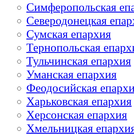
Симферопольская еп
Северодонецкая епар
Сумская епархия
Тернопольская епарх
Тульчинская епархия
Уманская епархия
Феодосийская епарх
Харьковская епархия
Херсонская епархия
Хмельницкая епархи