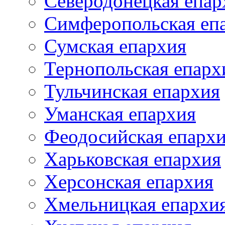
Северодонецкая епар
Симферопольская еп
Сумская епархия
Тернопольская епарх
Тульчинская епархия
Уманская епархия
Феодосийская епарх
Харьковская епархия
Херсонская епархия
Хмельницкая епархи