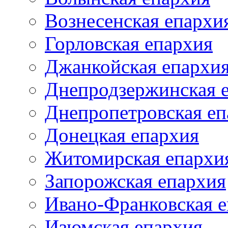
Вознесенская епархи
Горловская епархия
Джанкойская епархи
Днепродзержинская 
Днепропетровская еп
Донецкая епархия
Житомирская епархи
Запорожская епархия
Ивано-Франковская 
Изюмская епархия