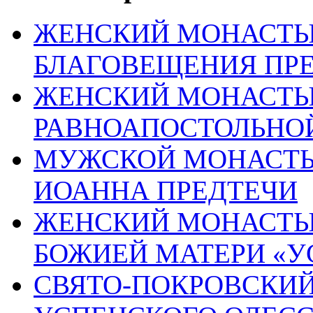
ЖЕНСКИЙ МОНАСТЫР
БЛАГОВЕЩЕНИЯ ПР
ЖЕНСКИЙ МОНАСТЫР
РАВНОАПОСТОЛЬНОЙ
МУЖСКОЙ МОНАСТЫР
ИОАННА ПРЕДТЕЧИ
ЖЕНСКИЙ МОНАСТЫР
БОЖИЕЙ МАТЕРИ «
СВЯТО-ПОКРОВСКИЙ