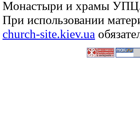
Монастыри и храмы УПЦ.
При использовании матери
church-site.kiev.ua
обязате