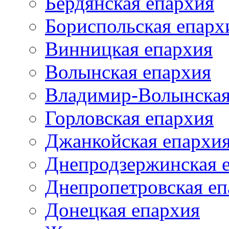
Бердянская епархия
Бориспольская епарх
Винницкая епархия
Волынская епархия
Владимир-Волынская
Горловская епархия
Джанкойская епархи
Днепродзержинская 
Днепропетровская еп
Донецкая епархия