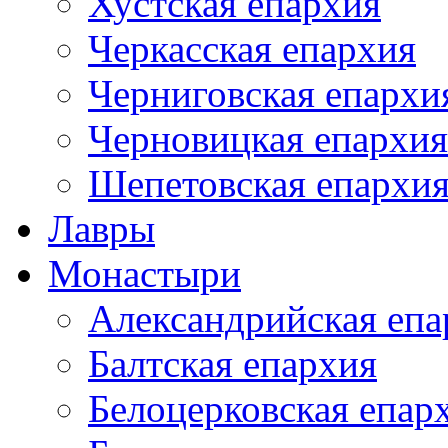
Хустская епархия
Черкасская епархия
Черниговская епархи
Черновицкая епархия
Шепетовская епархи
Лавры
Монастыри
Александрийская епа
Балтская епархия
Белоцерковская епар