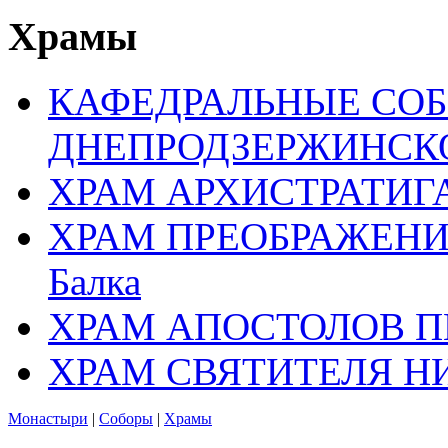
Храмы
КАФЕДРАЛЬНЫЕ СО
ДНЕПРОДЗЕРЖИНСК
ХРАМ АРХИСТРАТИГ
ХРАМ ПРЕОБРАЖЕНИЯ 
Балка
ХРАМ АПОСТОЛОВ П
ХРАМ СВЯТИТЕЛЯ Н
Монастыри
|
Соборы
|
Храмы