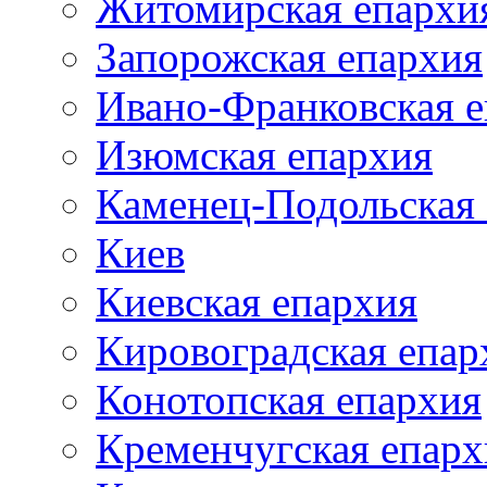
Житомирская епархи
Запорожская епархия
Ивано-Франковская 
Изюмская епархия
Каменец-Подольская
Киев
Киевская епархия
Кировоградская епар
Конотопская епархия
Кременчугская епарх