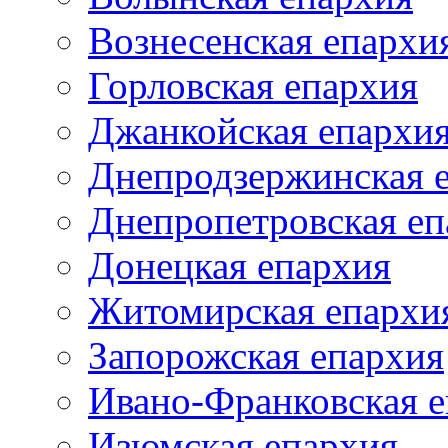
Вознесенская епархи
Горловская епархия
Джанкойская епархи
Днепродзержинская 
Днепропетровская еп
Донецкая епархия
Житомирская епархи
Запорожская епархия
Ивано-Франковская 
Изюмская епархия