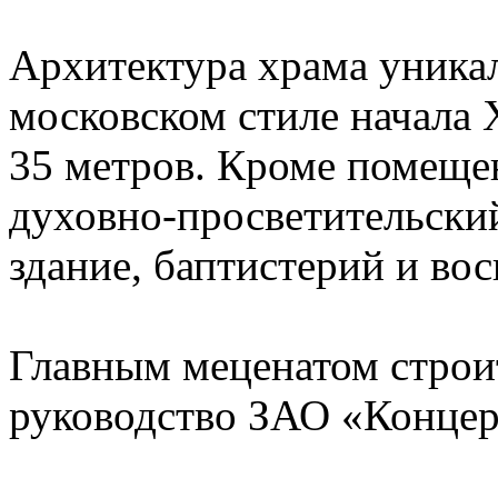
Архитектура храма уникал
московском стиле начала X
35 метров. Кроме помещен
духовно-просветительски
здание, баптистерий и во
Главным меценатом строит
руководство ЗАО «Концер