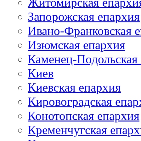
Житомирская епархи
Запорожская епархия
Ивано-Франковская 
Изюмская епархия
Каменец-Подольская
Киев
Киевская епархия
Кировоградская епар
Конотопская епархия
Кременчугская епарх