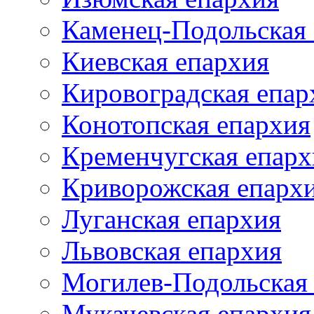
Каменец-Подольская
Киевская епархия
Кировоградская епар
Конотопская епархия
Кременчугская епарх
Криворожская епарх
Луганская епархия
Львовская епархия
Могилев-Подольская
Мукачевская епархия