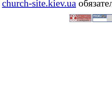
church-site.kiev.ua
обязате