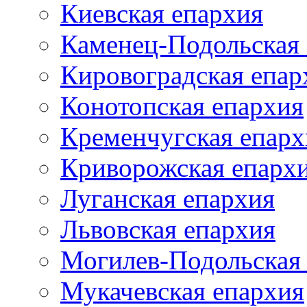
Киевская епархия
Каменец-Подольская
Кировоградская епар
Конотопская епархия
Кременчугская епарх
Криворожская епарх
Луганская епархия
Львовская епархия
Могилев-Подольская
Мукачевская епархия