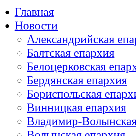
Главная
Новости
Александрийская епа
Балтская епархия
Белоцерковская епар
Бердянская епархия
Бориспольская епарх
Винницкая епархия
Владимир-Волынская
Волынская епархия