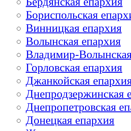
Бердянская епархия
Бориспольская епарх
Винницкая епархия
Волынская епархия
Владимир-Волынская
Горловская епархия
Джанкойская епархи
Днепродзержинская 
Днепропетровская еп
Донецкая епархия