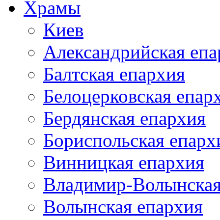
Храмы
Киев
Александрийская епа
Балтская епархия
Белоцерковская епар
Бердянская епархия
Бориспольская епарх
Винницкая епархия
Владимир-Волынская
Волынская епархия