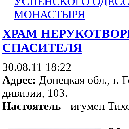
УСПЕНСКОГО ОДЕС
МОНАСТЫРЯ
ХРАМ НЕРУКОТВОР
СПАСИТЕЛЯ
30.08.11 18:22
Адрес:
Донецкая обл., г. 
дивизии, 103.
Настоятель
- игумен Тих