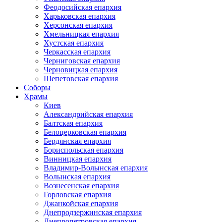
Феодосийская епархия
Харьковская епархия
Херсонская епархия
Хмельницкая епархия
Хустская епархия
Черкасская епархия
Черниговская епархия
Черновицкая епархия
Шепетовская епархия
Соборы
Храмы
Киев
Александрийская епархия
Балтская епархия
Белоцерковская епархия
Бердянская епархия
Бориспольская епархия
Винницкая епархия
Владимир-Волынская епархия
Волынская епархия
Вознесенская епархия
Горловская епархия
Джанкойская епархия
Днепродзержинская епархия
Днепропетровская епархия