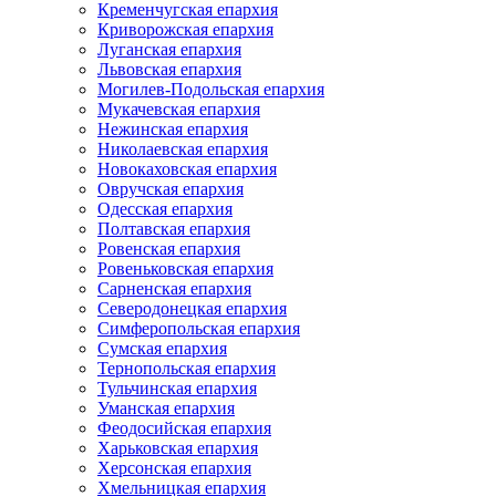
Кременчугская епархия
Криворожская епархия
Луганская епархия
Львовская епархия
Могилев-Подольская епархия
Мукачевская епархия
Нежинская епархия
Николаевская епархия
Новокаховская епархия
Овручская епархия
Одесская епархия
Полтавская епархия
Ровенская епархия
Ровеньковская епархия
Сарненская епархия
Северодонецкая епархия
Симферопольская епархия
Сумская епархия
Тернопольская епархия
Тульчинская епархия
Уманская епархия
Феодосийская епархия
Харьковская епархия
Херсонская епархия
Хмельницкая епархия