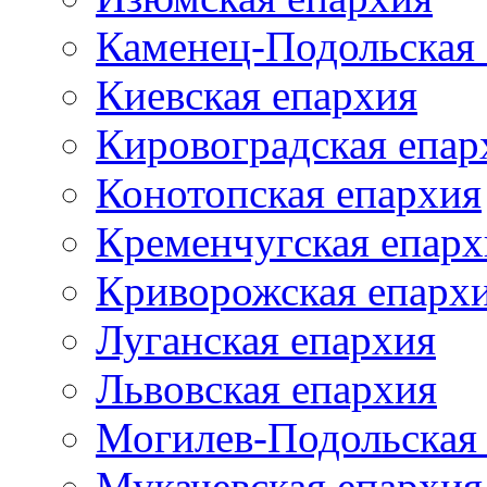
Каменец-Подольская
Киевская епархия
Кировоградская епар
Конотопская епархия
Кременчугская епарх
Криворожская епарх
Луганская епархия
Львовская епархия
Могилев-Подольская
Мукачевская епархия