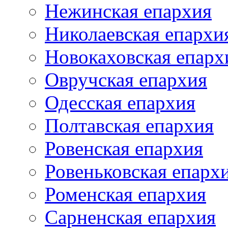
Нежинская епархия
Николаевская епархи
Новокаховская епарх
Овручская епархия
Одесская епархия
Полтавская епархия
Ровенская епархия
Ровеньковская епарх
Роменская епархия
Сарненская епархия