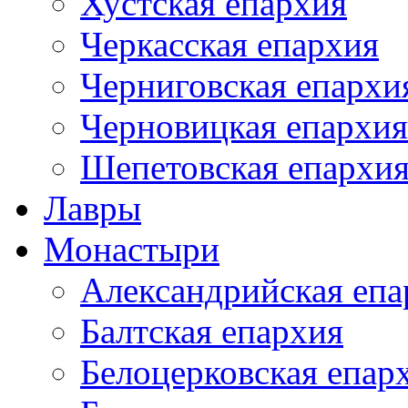
Хустская епархия
Черкасская епархия
Черниговская епархи
Черновицкая епархия
Шепетовская епархи
Лавры
Монастыри
Александрийская епа
Балтская епархия
Белоцерковская епар