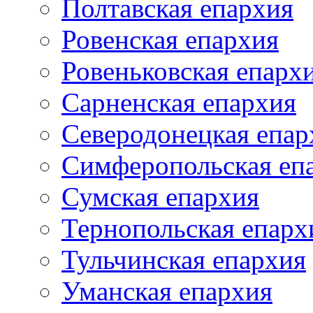
Полтавская епархия
Ровенская епархия
Ровеньковская епарх
Сарненская епархия
Северодонецкая епар
Симферопольская еп
Сумская епархия
Тернопольская епарх
Тульчинская епархия
Уманская епархия