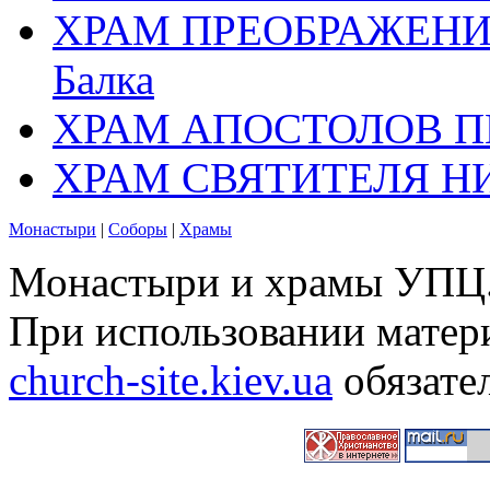
ХРАМ ПРЕОБРАЖЕНИЯ 
Балка
ХРАМ АПОСТОЛОВ П
ХРАМ СВЯТИТЕЛЯ Н
Монастыри
|
Соборы
|
Храмы
Монастыри и храмы УПЦ.
При использовании матери
church-site.kiev.ua
обязате