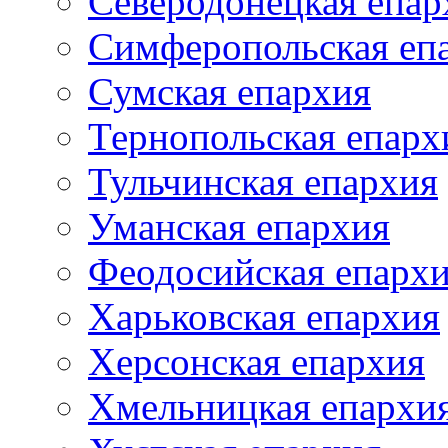
Северодонецкая епар
Симферопольская еп
Сумская епархия
Тернопольская епарх
Тульчинская епархия
Уманская епархия
Феодосийская епарх
Харьковская епархия
Херсонская епархия
Хмельницкая епархи