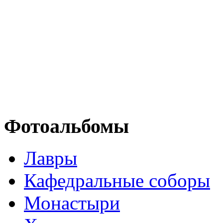
Фотоальбомы
Лавры
Кафедральные соборы
Монастыри