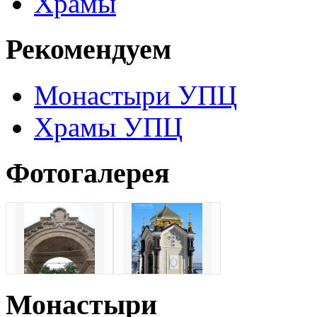
Храмы
Рекомендуем
Монастыри УПЦ
Храмы УПЦ
Фотогалерея
Монастыри