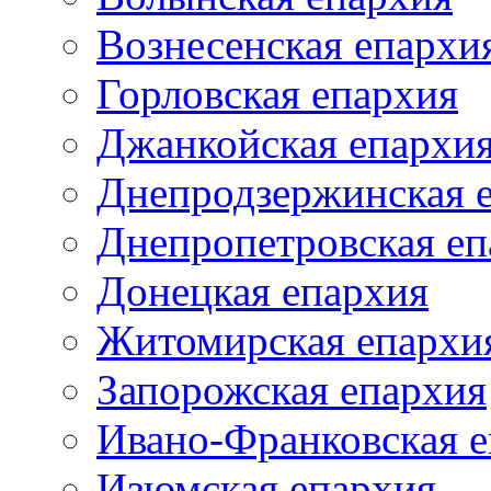
Вознесенская епархи
Горловская епархия
Джанкойская епархи
Днепродзержинская 
Днепропетровская еп
Донецкая епархия
Житомирская епархи
Запорожская епархия
Ивано-Франковская 
Изюмская епархия