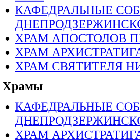
КАФЕДРАЛЬНЫЕ СО
ДНЕПРОДЗЕРЖИНСК
ХРАМ АПОСТОЛОВ П
ХРАМ АРХИСТРАТИГ
ХРАМ СВЯТИТЕЛЯ Н
Храмы
КАФЕДРАЛЬНЫЕ СО
ДНЕПРОДЗЕРЖИНСК
ХРАМ АРХИСТРАТИГ