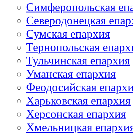
Симферопольская еп
Северодонецкая епар
Сумская епархия
Тернопольская епарх
Тульчинская епархия
Уманская епархия
Феодосийская епарх
Харьковская епархия
Херсонская епархия
Хмельницкая епархи