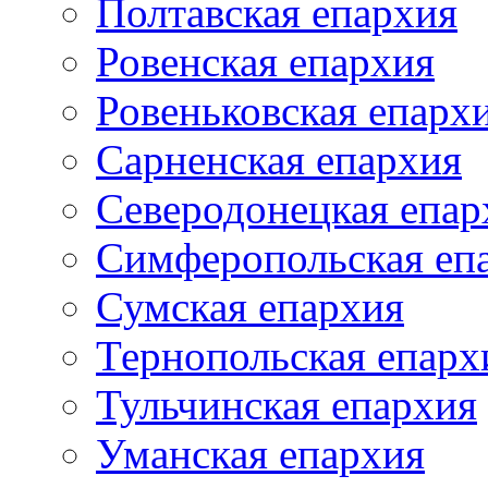
Полтавская епархия
Ровенская епархия
Ровеньковская епарх
Сарненская епархия
Северодонецкая епар
Симферопольская еп
Сумская епархия
Тернопольская епарх
Тульчинская епархия
Уманская епархия