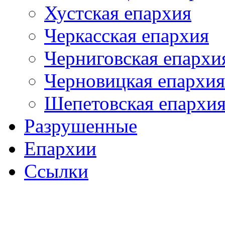
Хустская епархия
Черкасская епархия
Черниговская епархи
Черновицкая епархия
Шепетовская епархи
Разрушенные
Епархии
Ссылки