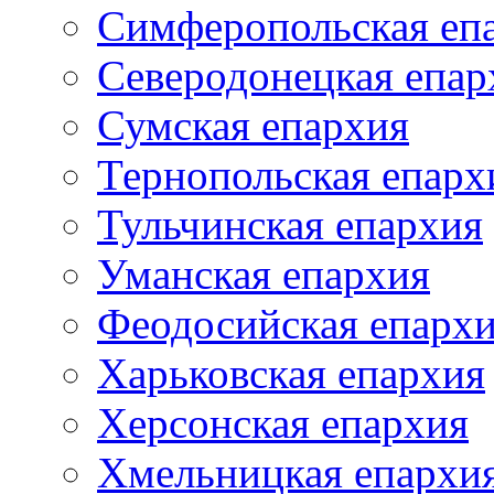
Симферопольская еп
Северодонецкая епар
Сумская епархия
Тернопольская епарх
Тульчинская епархия
Уманская епархия
Феодосийская епарх
Харьковская епархия
Херсонская епархия
Хмельницкая епархи