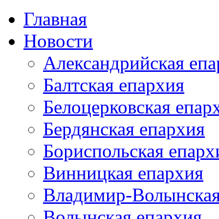
Главная
Новости
Александрийская епа
Балтская епархия
Белоцерковская епар
Бердянская епархия
Бориспольская епарх
Винницкая епархия
Владимир-Волынская
Волынская епархия