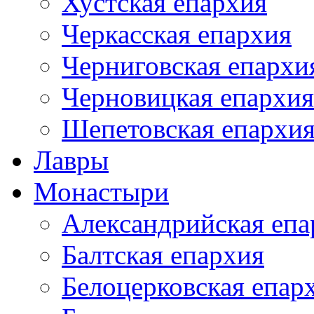
Хустская епархия
Черкасская епархия
Черниговская епархи
Черновицкая епархия
Шепетовская епархи
Лавры
Монастыри
Александрийская епа
Балтская епархия
Белоцерковская епар