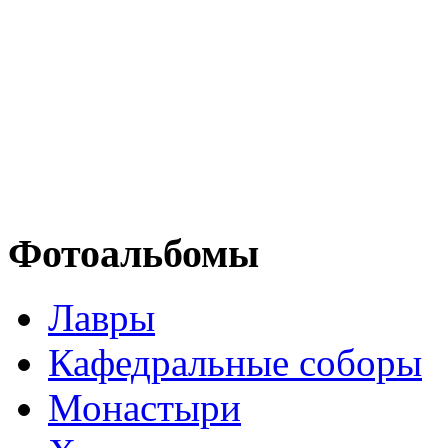
Фотоальбомы
Лавры
Кафедральные соборы
Монастыри