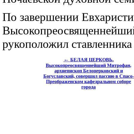
По завершении Евхаристи
Высокопреосвященнейши
рукоположил ставленника 
←
БЕЛАЯ ЦЕРКОВЬ.
Высокопреосвященнейший Митрофан,
архиепископ Белоцерковский и
Богуславский, совершил пассию в Спасо-
Преображенском кафедральном соборе
города