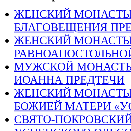
ЖЕНСКИЙ МОНАСТЫР
БЛАГОВЕЩЕНИЯ ПР
ЖЕНСКИЙ МОНАСТЫР
РАВНОАПОСТОЛЬНОЙ
МУЖСКОЙ МОНАСТЫР
ИОАННА ПРЕДТЕЧИ
ЖЕНСКИЙ МОНАСТЫР
БОЖИЕЙ МАТЕРИ «
СВЯТО-ПОКРОВСКИЙ