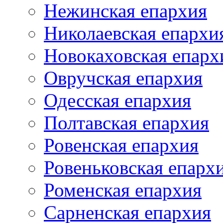
Нежинская епархия
Николаевская епархи
Новокаховская епарх
Овручская епархия
Одесская епархия
Полтавская епархия
Ровенская епархия
Ровеньковская епарх
Роменская епархия
Сарненская епархия