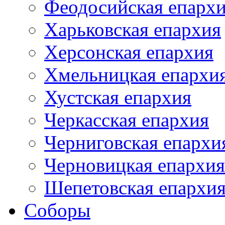
Феодосийская епарх
Харьковская епархия
Херсонская епархия
Хмельницкая епархи
Хустская епархия
Черкасская епархия
Черниговская епархи
Черновицкая епархия
Шепетовская епархи
Соборы