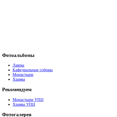
Фотоальбомы
Лавры
Кафедральные соборы
Монастыри
Храмы
Рекомендуем
Монастыри УПЦ
Храмы УПЦ
Фотогалерея