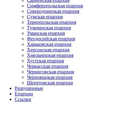
Сарненская епархия
Симферопольская епархия
Северодонецкая епархия
Сумская епархия
Тернопольская епархия
Тульчинская епархия
Уманская епархия
Феодосийская епархия
Харьковская епархия
Херсонская епархия
Хмельницкая епархия
Хустская епархия
Черкасская епархия
Черниговская епархия
Черновицкая епархия
Шепетовская епархия
Разрушенные
Епархии
Ссылки