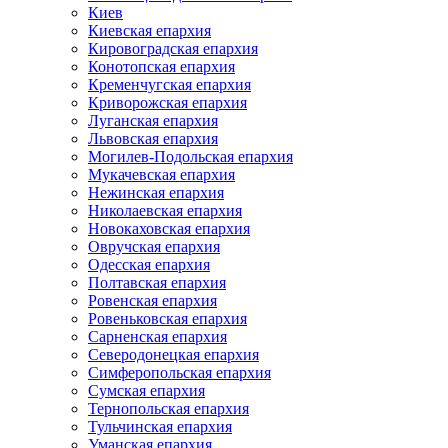
Киев
Киевская епархия
Кировоградская епархия
Конотопская епархия
Кременчугская епархия
Криворожская епархия
Луганская епархия
Львовская епархия
Могилев-Подольская епархия
Мукачевская епархия
Нежинская епархия
Николаевская епархия
Новокаховская епархия
Овручская епархия
Одесская епархия
Полтавская епархия
Ровенская епархия
Ровеньковская епархия
Сарненская епархия
Северодонецкая епархия
Симферопольская епархия
Сумская епархия
Тернопольская епархия
Тульчинская епархия
Уманская епархия