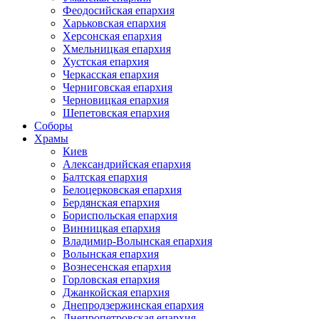
Феодосийская епархия
Харьковская епархия
Херсонская епархия
Хмельницкая епархия
Хустская епархия
Черкасская епархия
Черниговская епархия
Черновицкая епархия
Шепетовская епархия
Соборы
Храмы
Киев
Александрийская епархия
Балтская епархия
Белоцерковская епархия
Бердянская епархия
Бориспольская епархия
Винницкая епархия
Владимир-Волынская епархия
Волынская епархия
Вознесенская епархия
Горловская епархия
Джанкойская епархия
Днепродзержинская епархия
Днепропетровская епархия