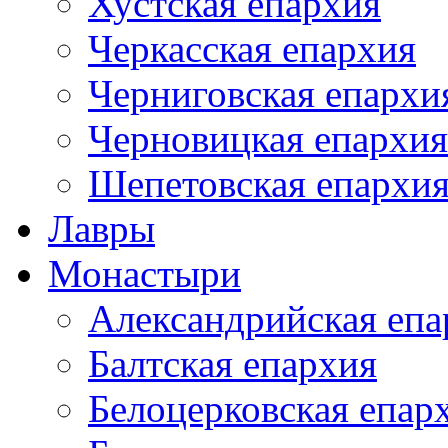
Хустская епархия
Черкасская епархия
Черниговская епархи
Черновицкая епархия
Шепетовская епархи
Лавры
Монастыри
Александрийская епа
Балтская епархия
Белоцерковская епар