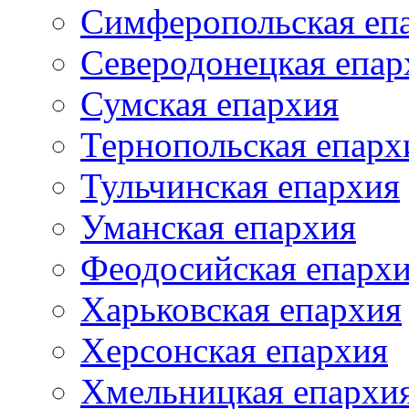
Симферопольская еп
Северодонецкая епар
Сумская епархия
Тернопольская епарх
Тульчинская епархия
Уманская епархия
Феодосийская епарх
Харьковская епархия
Херсонская епархия
Хмельницкая епархи