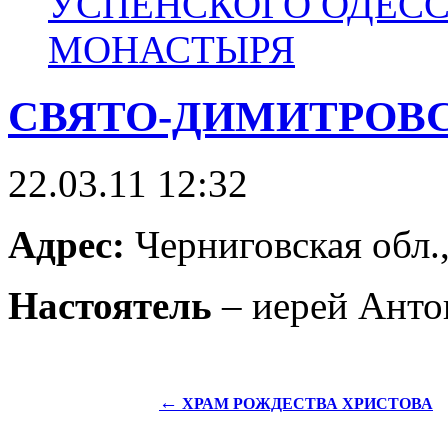
УСПЕНСКОГО ОДЕС
МОНАСТЫРЯ
СВЯТО-ДИМИТРОВ
22.03.11 12:32
Адрес:
Черниговская обл.,
Настоятель
– иерей Анто
←
ХРАМ РОЖДЕСТВА ХРИСТОВА