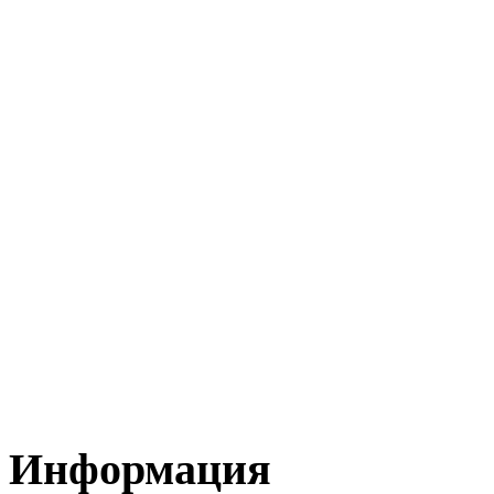
Информация