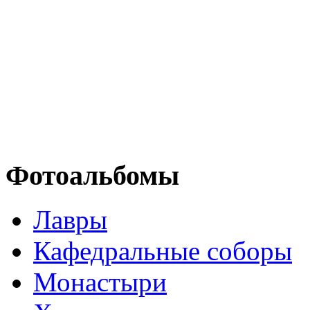
Фотоальбомы
Лавры
Кафедральные соборы
Монастыри