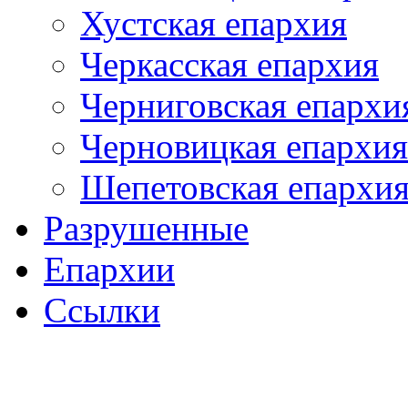
Хустская епархия
Черкасская епархия
Черниговская епархи
Черновицкая епархия
Шепетовская епархи
Разрушенные
Епархии
Ссылки