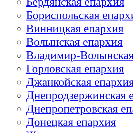
Бердянская епархия
Бориспольская епарх
Винницкая епархия
Волынская епархия
Владимир-Волынская
Горловская епархия
Джанкойская епархи
Днепродзержинская 
Днепропетровская еп
Донецкая епархия