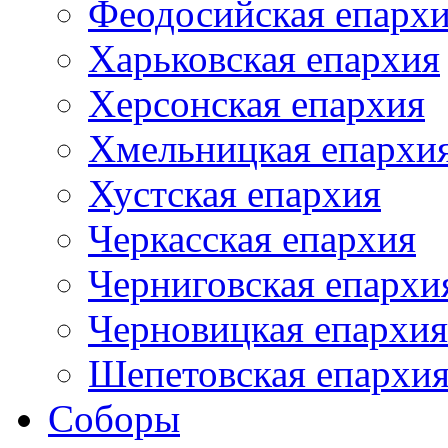
Феодосийская епарх
Харьковская епархия
Херсонская епархия
Хмельницкая епархи
Хустская епархия
Черкасская епархия
Черниговская епархи
Черновицкая епархия
Шепетовская епархи
Соборы