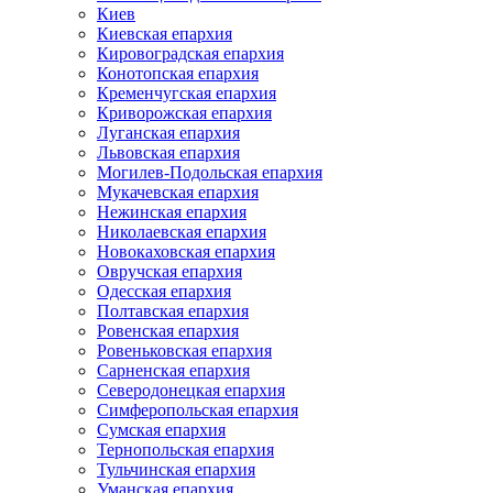
Киев
Киевская епархия
Кировоградская епархия
Конотопская епархия
Кременчугская епархия
Криворожская епархия
Луганская епархия
Львовская епархия
Могилев-Подольская епархия
Мукачевская епархия
Нежинская епархия
Николаевская епархия
Новокаховская епархия
Овручская епархия
Одесская епархия
Полтавская епархия
Ровенская епархия
Ровеньковская епархия
Сарненская епархия
Северодонецкая епархия
Симферопольская епархия
Сумская епархия
Тернопольская епархия
Тульчинская епархия
Уманская епархия